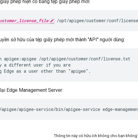
 giấy phép hiện có bằng tệp giấy phép mới:
ustomer_license_file
 /opt/apigee/customer/conf/licens
uyền sở hữu của tệp giấy phép mới thành "API" người dùng:
n apigee:apigee /opt/apigee/customer/conf/license.txt

y a different user if you are

g Edge as a user other than "apigee".
 lại Edge Management Server:
/apigee/apigee-service/bin/apigee-service edge-managemen
Thông tin này có hữu ích không cho bạn không