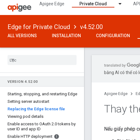
Apigee Edge
Private Cloud
API
Edge for Private Cloud
v4.52.00
ALL VERSIONS
INSTALLATION
CONFIGURATION
bằng AI có thể có l
VERSION 4
.
52
.
00
Apigee Edge
Ed
Starting
,
stopping
,
and restarting Edge
Setting server autostart
Thay th
Replacing the Edge license file
Viewing pod details
Enable access to OAuth 2
.
0 tokens by
Nếu giấy phép củ
user ID and app ID
Enable HTTP deployment