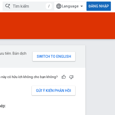
/
ĐĂNG NHẬP
u tiên. Bản dịch
n này có hữu ích không cho bạn không?
GỬI Ý KIẾN PHẢN HỒI
hép: