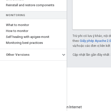
Reinstall and restore components
MONITORING
What to monitor
How to monitor
Trừ phi có lưu ý khác, nội
Self healing with apigee-monit
theo
Giấy phép Apache 2.0
Monitoring best practices
và/hoặc các đơn vị liên kết 
Other Versions
Cập nhật lần gần đây nhất:
Giới thiệu về Apigee
We're part of Google
Sự kiện
Đối tác
Sách điện tử và truyền hình trực tiếp trên Internet