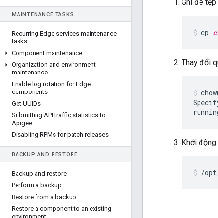
Ghi đè tệp
MAINTENANCE TASKS
cp 
c
Recurring Edge services maintenance
tasks
Component maintenance
Thay đổi q
Organization and environment
maintenance
Enable log rotation for Edge
components
chow
Specif
Get UUIDs
runnin
Submitting API traffic statistics to
Apigee
Disabling RPMs for patch releases
Khởi động
BACKUP AND RESTORE
/opt
Backup and restore
Perform a backup
Restore from a backup
Restore a component to an existing
environment