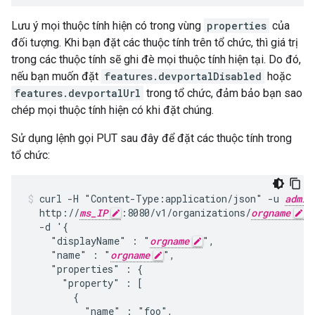
Lưu ý mọi thuộc tính hiện có trong vùng
properties
của
đối tượng. Khi bạn đặt các thuộc tính trên tổ chức, thì giá trị
trong các thuộc tính sẽ ghi đè mọi thuộc tính hiện tại. Do đó,
nếu bạn muốn đặt
features.devportalDisabled
hoặc
features.devportalUrl
trong tổ chức, đảm bảo bạn sao
chép mọi thuộc tính hiện có khi đặt chúng.
Sử dụng lệnh gọi PUT sau đây để đặt các thuộc tính trong
tổ chức:
curl -H "Content-Type:application/json" -u 
admin
  http://
ms_IP
:8080/v1/organizations/
orgname
 \

  -d '{

    "displayName" : "
orgname
",

    "name" : "
orgname
",

    "properties" : {

      "property" : [

        {

          "name" : "foo",
