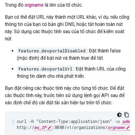
Trong đó
orgname
là tên của tổ chức.
Bạn có thể đặt URL này thành một URL khác, ví dụ: nếu cổng
thông tin của bạn có bản ghi DNS, hoặc tắt hoàn toàn nút
này. Sử dụng các thuộc tính sau của tổ chức để kiểm soát
nút:
features.devportalDisabled
: Đặt thành false
(mặc định) để bật nút và thành true để tắt.
features.devportalUrl
: Đặt thành URL của cổng
thông tin dành cho nhà phát triển.
Bạn đặt riêng các thuộc tính này cho từng tổ chức. Để đặt
các thuộc tính này, trước tiên sử dụng lệnh gọi API sau để
xác định chế độ cài đặt tài sản hiện tại trên tổ chức:
curl -H "Content-Type:application/json" -u 
admin
  http://
ms_IP
:8080/v1/organizations/
orgname