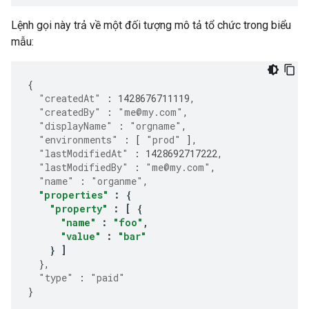
Lệnh gọi này trả về một đối tượng mô tả tổ chức trong biểu
mẫu:
{
"createdAt"
:
1428676711119
,
"createdBy"
:
"me@my.com"
,
"displayName"
:
"orgname"
,
"environments"
:
[
"prod"
],
"lastModifiedAt"
:
1428692717222
,
"lastModifiedBy"
:
"me@my.com"
,
"name"
:
"organme"
,
"properties"
:
{
"property"
:
[
{
"name"
:
"foo"
,
"value"
:
"bar"
}
]
},
"type"
:
"paid"
}