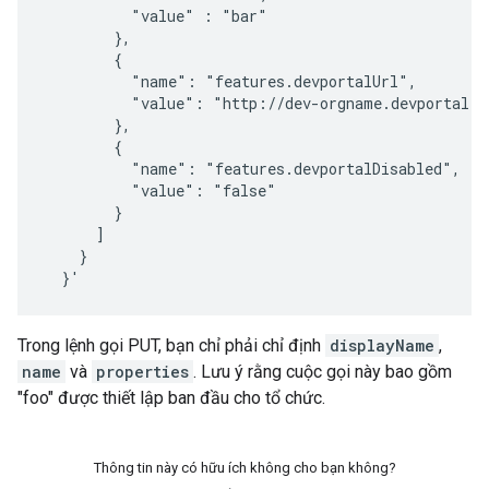
          "value" : "bar"

        },

        {

          "name": "features.devportalUrl",

          "value": "http://dev-orgname.devportal.ap
        },

        {

          "name": "features.devportalDisabled",

          "value": "false"

        }

      ]

    }

  }'
Trong lệnh gọi PUT, bạn chỉ phải chỉ định
displayName
,
name
và
properties
. Lưu ý rằng cuộc gọi này bao gồm
"foo" được thiết lập ban đầu cho tổ chức.
Thông tin này có hữu ích không cho bạn không?