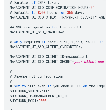
#
Duration
of
CSRF
token
.
MANAGEMENT_UI_SSO_CSRF_EXPIRATION_HOURS
=
24
#
Defaults
to
8760
hours
,
or
365
days
.
MANAGEMENT_UI_SSO_STRICT_TRANSPORT_SECURITY_AGE_H
##
SSO
configuration
for
the
Edge
UI
.
MANAGEMENT_UI_SSO_ENABLED
=
y
#
Only
required
if
MANAGEMENT_UI_SSO_ENABLED
is
'y
MANAGEMENT_UI_SSO_CLIENT_OVERWRITE
=
y
MANAGEMENT_UI_SSO_CLIENT_ID
=
newueclient
MANAGEMENT_UI_SSO_CLIENT_SECRET
=
your_client_sso_se
#
#
Shoehorn
UI
configuration
#
#
Set
to
http
even
if
you
enable
TLS
on
the
Edge
U
SHOEHORN_SCHEME
=
http
SHOEHORN_IP
=
$
MANAGEMENT_UI_IP
SHOEHORN_PORT
=
9000