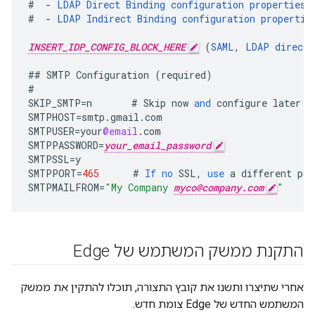
#
-
LDAP
Direct
Binding
configuration
properties
#
-
LDAP
Indirect
Binding
configuration
propertie
INSERT_IDP_CONFIG_BLOCK_HERE
(
SAML
,
LDAP
direct
,
##
SMTP
Configuration
(
required
)
#
SKIP_SMTP
=
n
#
Skip
now
and
configure
later
b
SMTPHOST
=
smtp
.
gmail
.
com
SMTPUSER
=
your
@email
.
com
SMTPPASSWORD
=
your_email_password
SMTPSSL
=
y
SMTPPORT
=
465
#
If
no
SSL
,
use
a
different
por
SMTPMAILFROM
=
"My Company 
myco@company.com
"
התקנת ממשק המשתמש של Edge
אחרי שתיצרו ותשנו את קובץ התצורה, תוכלו להתקין את ממשק
המשתמש החדש של Edge צומת חדש.