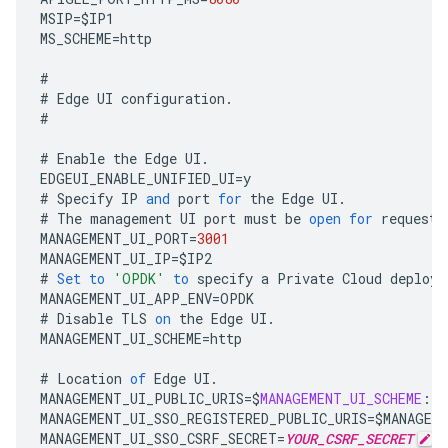
MSIP
=
$
IP1
MS_SCHEME
=
http
#
#
Edge
UI
configuration
.
#
#
Enable
the
Edge
UI
.
EDGEUI_ENABLE_UNIFIED_UI
=
y
#
Specify
IP
and
port
for
the
Edge
UI
.
#
The
management
UI
port
must
be
open
for
requests
MANAGEMENT_UI_PORT
=
3001
MANAGEMENT_UI_IP
=
$
IP2
#
Set
to
'OPDK'
to
specify
a
Private
Cloud
deploym
MANAGEMENT_UI_APP_ENV
=
OPDK
#
Disable
TLS
on
the
Edge
UI
.
MANAGEMENT_UI_SCHEME
=
http
#
Location
of
Edge
UI
.
MANAGEMENT_UI_PUBLIC_URIS
=
$
MANAGEMENT_UI_SCHEME
:
//
MANAGEMENT_UI_SSO_REGISTERED_PUBLIC_URIS
=
$
MANAGEM
MANAGEMENT_UI_SSO_CSRF_SECRET
=
YOUR_CSRF_SECRET