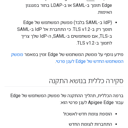
Edge תומך ב-SAML או ב-LDAP בתור במנגנון
האימות.
(IdP ב-SAML בלבד) ממשק המשתמש של Edge
תומך רק ב-TLS v1.2. כי התחברת אל IdP ב-SAML
ב-TLS, אם משתמשים ב-SAML, ה-IdP שלך צריך
לתמוך ב-TLS v1.2.
מידע נוסף על ממשק המשתמש של Edge זמין במאמר
ממשק
המשתמש החדש של Edge לענן פרטי
.
סקירה כללית בנושא התקנה
ברמה הכללית, תהליך ההתקנה של ממשק המשתמש של Edge
עבור Apigee Edge לענן פרטי הוא:
הוספת צומת חדש לאשכול
התחברות לצומת החדש