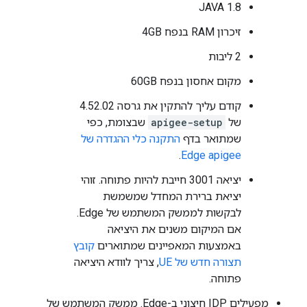
JAVA 1.8
זיכרון RAM בנפח 4GB
2 ליבות
מקום אחסון בנפח 60GB
קודם עליך להתקין את גרסה 4.52.02
של
apigee-setup
שבצומת, כפי
שמתואר בדף
התקנה כלי ההגדרה של
.
Edge apigee
יציאה 3001 חייבת להיות פתוחה. זוהי
יציאת ברירת המחדל שמשמשת
לבקשות לממשק המשתמש של Edge.
אם המיקום משנים את היציאה
באמצעות המאפיינים שמתוארים
קובץ
תצורה חדש של UE
, צריך לוודא היציאה
פתוחה.
מפעילים
IDP
חיצוני ב-Edge. ממשק המשתמש של