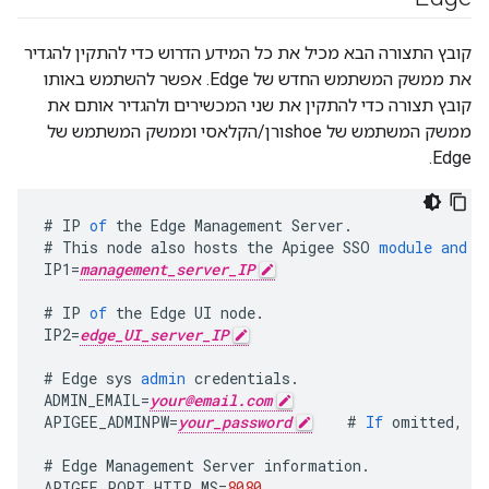
קובץ התצורה הבא מכיל את כל המידע הדרוש כדי להתקין להגדיר
את ממשק המשתמש החדש של Edge. אפשר להשתמש באותו
קובץ תצורה כדי להתקין את שני המכשירים ולהגדיר אותם את
ממשק המשתמש של shoeורן/הקלאסי וממשק המשתמש של
Edge.
#
IP
of
the
Edge
Management
Server
.
#
This
node
also
hosts
the
Apigee
SSO
module
and
t
IP1
=
management_server_IP
#
IP
of
the
Edge
UI
node
.
IP2
=
edge_UI_server_IP
#
Edge
sys
admin
credentials
.
ADMIN_EMAIL
=
your@email.com
APIGEE_ADMINPW
=
your_password
#
If
omitted
,
yo
#
Edge
Management
Server
information
.
APIGEE_PORT_HTTP_MS
=
8080