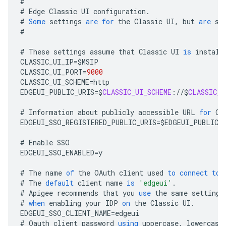
#
#
Edge
Classic
UI
configuration
.
#
Some
settings
are
for
the
Classic
UI
,
but
are
st
#
#
These
settings
assume
that
Classic
UI
is
install
CLASSIC_UI_IP
=
$
MSIP
CLASSIC_UI_PORT
=
9000
CLASSIC_UI_SCHEME
=
http
EDGEUI_PUBLIC_URIS
=
$
CLASSIC_UI_SCHEME
:
//
$
CLASSIC_U
#
Information
about
publicly
accessible
URL
for
Cl
EDGEUI_SSO_REGISTERED_PUBLIC_URIS
=
$
EDGEUI_PUBLIC_
#
Enable
SSO
EDGEUI_SSO_ENABLED
=
y
#
The
name
of
the
OAuth
client
used
to
connect
to
#
The
default
client
name
is
'edgeui'
.
#
Apigee
recommends
that
you
use
the
same
settings
#
when
enabling
your
IDP
on
the
Classic
UI
.
EDGEUI_SSO_CLIENT_NAME
=
edgeui
#
Oauth
client
password
using
uppercase
,
lowercase