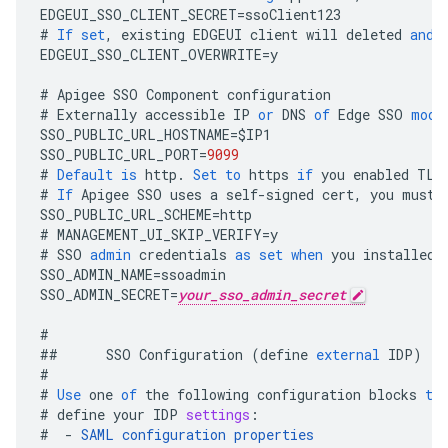
EDGEUI_SSO_CLIENT_SECRET
=
ssoClient123
#
If
set
,
existing
EDGEUI
client
will
deleted
and
EDGEUI_SSO_CLIENT_OVERWRITE
=
y
#
Apigee
SSO
Component
configuration
#
Externally
accessible
IP
or
DNS
of
Edge
SSO
modu
SSO_PUBLIC_URL_HOSTNAME
=
$
IP1
SSO_PUBLIC_URL_PORT
=
9099
#
Default
is
http
.
Set
to
https
if
you
enabled
TLS
#
If
Apigee
SSO
uses
a
self
-
signed
cert
,
you
must
SSO_PUBLIC_URL_SCHEME
=
http
#
MANAGEMENT_UI_SKIP_VERIFY
=
y
#
SSO
admin
credentials
as
set
when
you
installed
SSO_ADMIN_NAME
=
ssoadmin
SSO_ADMIN_SECRET
=
your_sso_admin_secret
#
##
SSO
Configuration
(
define
external
IDP
)
#
#
Use
one
of
the
following
configuration
blocks
to
#
define
your
IDP
settings
:
#
-
SAML
configuration
properties