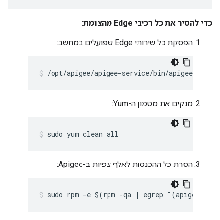
כדי להסיר את כל רכיבי Edge מהצומת:
הפסקת כל שירותי Edge שפועלים במחשב:
/opt/apigee/apigee-service/bin/apigee-all st
מנקים את מטמון ה-Yum:
sudo yum clean all
הסרת כל ההכנסות לאלף צפיות ב-Apigee:
sudo rpm -e $(rpm -qa | egrep "(apigee-|ed