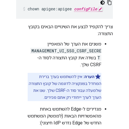
chown apigee:apigee 
configFile
צריך להקפיד לבצע את השינויים הבאים בקובץ
התצורה:
משנים את הערך של המאפיין
MANAGEMENT_UI_SSO_CSRF_SECRE
T
בשדה את קובץ התצורה לסוד ה-
CSRF שלך.
הערה:
אין להשתמש בערך ברירת
המחדל בפונקציה לדוגמה של קובץ התצורה
שלמעלה עבור סוד ה-CSRF שלך. שנו את
הערך לערך ייחודי רק אתם מכירים.
מגדירים ל-Edge להשתמש באחת
מהאפשרויות הבאות (לממשק המשתמש
החדש של Edge נדרש IdP חיצוני):