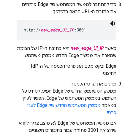
כדי להתחבר לממשק המשתמש של Edge פותחים
את כתובת ה-URL הבאה בדפדפן:
http://
new_edge_UI_IP
:3001
כאשר
new_edge_UI_IP
היא כתובת ה-IP של הצומת
שמארח את מכשיר Edge החדש ממשק משתמש.
Edge יבקש מכם את פרטי הכניסה של ה-IdP
החיצוני.
מזינים את פרטי הכניסה.
ממשק המשתמש החדש של Edge יופיע. למידע על
השימוש בממשק המשתמש של Edge, אפשר לעיין
במאמר
ממשק המשתמש החדש של Edge לענן
פרטי
.
אם ממשק המשתמש של Edge לא מוצג, צריך לוודא
שהיציאה 3001 פתוחה עבור בחיבורים חיצוניים.