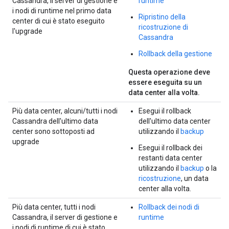
Cassandra, il server di gestione e
runtime
i nodi di runtime nel primo data
Ripristino della
center di cui è stato eseguito
ricostruzione di
l'upgrade
Cassandra
Rollback della gestione
Questa operazione deve
essere eseguita su un
data center alla volta.
Più data center, alcuni/tutti i nodi
Esegui il rollback
Cassandra dell'ultimo data
dell'ultimo data center
center sono sottoposti ad
utilizzando il
backup
upgrade
Esegui il rollback dei
restanti data center
utilizzando il
backup
o la
ricostruzione
, un data
center alla volta.
Più data center, tutti i nodi
Rollback dei nodi di
Cassandra, il server di gestione e
runtime
i nodi di runtime di cui è stato