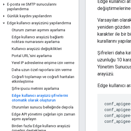
Edge kullanıcı ara
E-posta ve SMTP sunucularını
değiştirmelerine 
yapılandırma
Günlük kaydını yapılandırın
Varsayılan olarak
Edge kullanıcı arayüzünü yapılandırma
yeniden gözden ge
Oturum zaman aşımını ayarlama
karakter ile bir 
Edge kullanıcı arayüzü bağlantı
kurallarını yapıla
noktası numarasını ayarlama
Kullanıcı arayüzü değişiklikleri
Şifreleri daha ka
Portal URL'sini ayarlama
uzunluğu 10 karak
Yerel IP adreslerine erişime izin verme
Yönetim Sunucusu'
Daha uzun özel raporlara izin verme
arayüzü.
Coğrafi toplamayı ve coğrafi haritaları
etkinleştirme
Edge kullanıcı ar
Şifre ipucu metnini ayarlama
Edge kullanıcı arayüzü şifrelerini
otomatik olarak oluşturun
conf_apigee
Oturumları sunucu belleğinde depola
conf_apigee
Edge API yönetimi çağrıları için zaman
conf_apigee
aşımı ayarlayın
conf_apigee
Birden fazla Edge kullanıcı arayüzü
örneğini destekleme