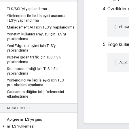
Özellikler 
TLS
/
SSL'yi yapılandırma
Yönlendirici ile İleti İşleyici arasında
TLS'yi yapılandırma
chow
Management API için TLS'yi yapılandırma
Yönetim kullanıcı arayüzü için TLS'yi
yapılandırma
Edge kulla
Yeni Edge deneyimi için TLS'yi
yapılandırma
Kuzeye giden trafik için TLS 1
.
3'ü
yapılandırma
/opt
Southboud trafiği için TLS 1
.
3'ü
yapılandırma
Yönlendirici ve İleti İşleyici için TLS
protokolünü ayarlama
Cassandra düğüm içi şifrelemesini
etkinleştirme
APIGEE M
TLS
Apigee m
TLS'ye giriş
m
TLS Yüklemesi