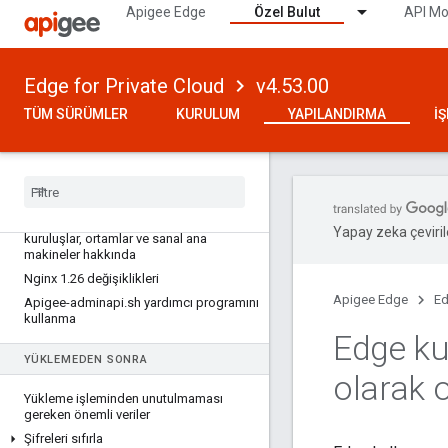
Apigee Edge
Özel Bulut
API Mo
Edge for Private Cloud
v4.53.00
TÜM SÜRÜMLER
KURULUM
YAPILANDIRMA
İ
4
.
53
.
00 SÜRÜMÜ
Edge nasıl yapılandırılır?
Gezegenler
,
bölgeler
,
kapsüller
,
Yapay zeka çevirile
kuruluşlar
,
ortamlar ve sanal ana
makineler hakkında
Nginx 1
.
26 değişiklikleri
Apigee Edge
Ed
Apigee-adminapi
.
sh yardımcı programını
kullanma
Edge kul
YÜKLEMEDEN SONRA
olarak 
Yükleme işleminden unutulmaması
gereken önemli veriler
Şifreleri sıfırla