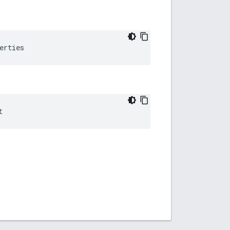
erties
t