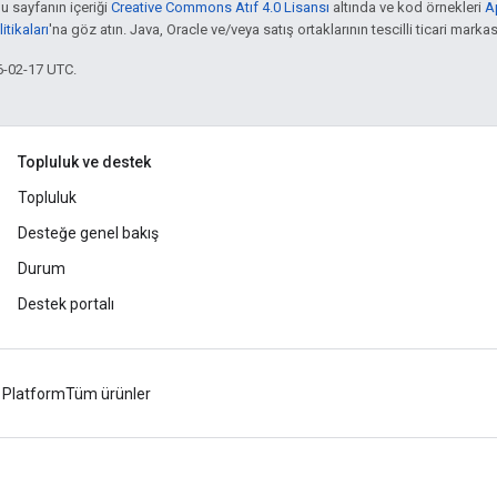
bu sayfanın içeriği
Creative Commons Atıf 4.0 Lisansı
altında ve kod örnekleri
A
tikaları
'na göz atın. Java, Oracle ve/veya satış ortaklarının tescilli ticari markas
6-02-17 UTC.
Topluluk ve destek
Topluluk
Desteğe genel bakış
Durum
Destek portalı
 Platform
Tüm ürünler