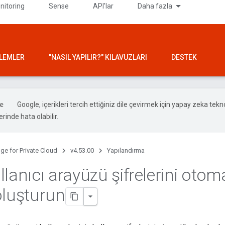
nitoring
Sense
API'lar
Daha fazla
ŞLEMLER
"NASIL YAPILIR?" KILAVUZLARI
DESTEK
Google, içerikleri tercih ettiğiniz dile çevirmek için yapay zeka teknol
rinde hata olabilir.
ge for Private Cloud
v4.53.00
Yapılandırma
lanıcı arayüzü şifrelerini otom
oluşturun