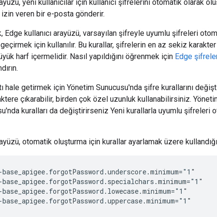
yüzü, yeni kullanıcılar için kullanıcı şifrelerini otomatik olarak oluş
izin veren bir e-posta gönderir.
, Edge kullanıcı arayüzü, varsayılan şifreyle uyumlu şifreleri otoma
çirmek için kullanılır. Bu kurallar, şifrelerin en az sekiz karakt
büyük harf içermelidir. Nasıl yapıldığını öğrenmek için
Edge şifreler
ndırın.
tı hale getirmek için Yönetim Sunucusu'nda şifre kurallarını değiş
tere çıkarabilir, birden çok özel uzunluk kullanabilirsiniz. Yöneti
nda kuralları da değiştirirseniz Yeni kurallarla uyumlu şifreleri 
ayüzü, otomatik oluşturma için kurallar ayarlamak üzere kullandığını
-base_apigee.forgotPassword.underscore.minimum="1"

-base_apigee.forgotPassword.specialchars.minimum="1"

-base_apigee.forgotPassword.lowecase.minimum="1"

-base_apigee.forgotPassword.uppercase.minimum="1"