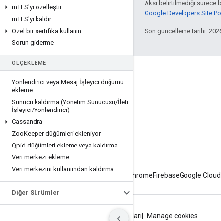
Aksi belirtilmediği sürece 
m
TLS'yi özelleştir
Google Developers Site Poli
m
TLS'yi kaldır
Özel bir sertifika kullanın
Son güncelleme tarihi: 202
Sorun giderme
ÖLÇEKLEME
Apigee hakkında
Yönlendirici veya Mesaj İşleyici düğümü
We're part of Google
ekleme
Sunucu kaldırma (Yönetim Sunucusu
/
İleti
Etkinlikler
İşleyici
/
Yönlendirici)
İş Ortakları
Cassandra
Zoo
Keeper düğümleri ekleniyor
e-Kitaplar ve web yayınları
Qpid düğümleri ekleme veya kaldırma
Veri merkezi ekleme
Veri merkezini kullanımdan kaldırma
Android
Chrome
Firebase
Google Cloud
Diğer Sürümler
Gizlilik
Site şartları
Google Cloud şartları
Manage cookies