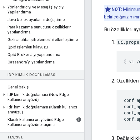
Yönlendiriciyi ve Mesaj İşleyiciyi
NOT:
Minimum ş
Yapılandırma
belirlediğiniz min
Java bellek ayarlarını değiştirme
Para kazanma sunucusu özelliklerini
Bu özellikleri ay
yapılandırma
Gizli anahtar şifrelemesini etkinleştirme
ui.prope
Qpid işlemleri kılavuzu
Qpid Broker-J'yi yapılandırma
vi /
Cassandra'yı yapılandırma
ID
P KIMLIK DOĞRULAMASI
Özellikleri
Genel bakış
Id
P kimlik doğrulaması (New Edge
kullanıcı arayüzü)
conf_a
conf_a
Id
P kimlik doğrulaması (Klasik kullanıcı
arayüzü)
conf_a
conf_a
Klasik kullanıcı arayüzünü Edge
kullanıcı arayüzüne taşıma
TLS
/
SSL
Değişiklikl