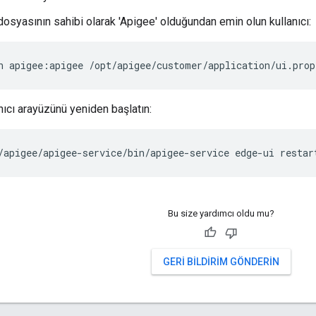
dosyasının sahibi olarak 'Apigee' olduğundan emin olun kullanıcı:
n apigee:apigee /opt/apigee/customer/application/ui.prop
nıcı arayüzünü yeniden başlatın:
/apigee/apigee-service/bin/apigee-service edge-ui restar
Bu size yardımcı oldu mu?
GERI BILDIRIM GÖNDERIN