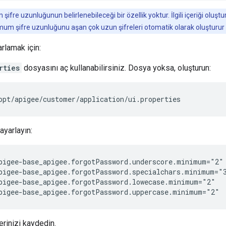
ifre uzunluğunun belirlenebileceği bir özellik yoktur. İlgili içeriği oluşt
imum şifre uzunluğunu aşan çok uzun şifreleri otomatik olarak oluşturur 
arlamak için:
rties
dosyasını aç kullanabilirsiniz. Dosya yoksa, oluşturun:
opt/apigee/customer/application/ui.properties
 ayarlayın:
pigee-base_apigee.forgotPassword.underscore.minimum="2"

pigee-base_apigee.forgotPassword.specialchars.minimum="3
pigee-base_apigee.forgotPassword.lowecase.minimum="2"

pigee-base_apigee.forgotPassword.uppercase.minimum="2"
erinizi kaydedin.