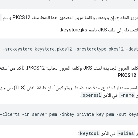
المفتاح، إن وجدت، وكلمة مرور التصدير. هذا النمط ملف PKCS12 باسم
2
 ملف JKS باسم keystore.jks:
e -srckeystore keystore.pkcs12 -srcstoretype pkcs12 -des
يدة لملف JKS وكلمة المرور الحالية PKCS12.
P
إذا كان عليك تحديد اسم مس
ر
-name
في الأمر
openssl
:
 -clcerts -in server.pem -inkey private_key.pem -out key
ر
-alias
في الأمر
keytool
: