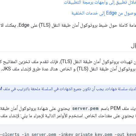
ال تطبيق إلى واجهات برمجة التطبيقات
Ed إلى خدمات الخلفية
حول ضبط بروتوكول أمان طبقة النقل (TLS) على Edge، يمكنك الاطّلاع على
المفا
ف PEM باسم
server.pem
P:
 -clcerts -in server.pem -inkey private_key.pem -out key