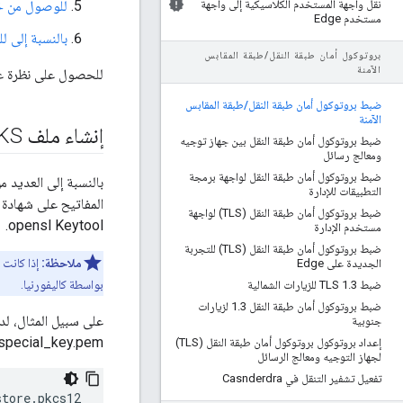
نقل واجهة المستخدم الكلاسيكية إلى واجهة
للوصول من خل
مستخدم Edge
بالنسبة إلى للوصول من ge
بروتوكول أمان طبقة النقل
/
طبقة المقابس
الآمنة
للحصول على نظرة عامة كاملة 
ضبط بروتوكول أمان طبقة النقل
/
طبقة المقابس
الآمنة
إنشاء ملف JKS
ضبط بروتوكول أمان طبقة النقل بين جهاز توجيه
ومعالج رسائل
ضبط بروتوكول أمان طبقة النقل لواجهة برمجة
التطبيقات للإدارة
ضبط بروتوكول أمان طبقة النقل (TLS) لواجهة
opensl Keytool.
مستخدم الإدارة
ضبط بروتوكول أمان طبقة النقل (TLS) للتجربة
ملاحظة:
الجديدة على Edge
بواسطة كاليفورنيا.
ضبط TLS 1
3 للزيارات الشمالية
.
ضبط بروتوكول أمان طبقة النقل 1
.
3 لزيارات
على سبيل المثال، لديك مل
جنوبية
special_key.pem يحتوي على مفتاحك الخاص. استخدِم الأوامر التالية لإجراء ما يلي: لإنشاء ملف KCS12
إعداد بروتوكول بروتوكول أمان طبقة النقل (TLS)
لجهاز التوجيه ومعالج الرسائل
تفعيل تشفير التنقل في Casnderdra
store.pkcs12