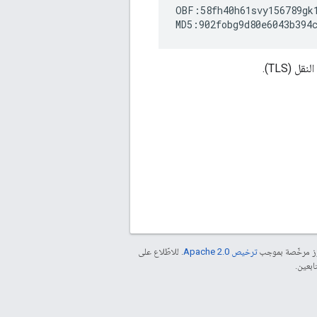
OBF:58fh40h61svy156789gk1
MD5:902fobg9d80e6043b394
موز مرخّصة بموجب
ترخيص Apache 2.0‏
. للاطّلاع على