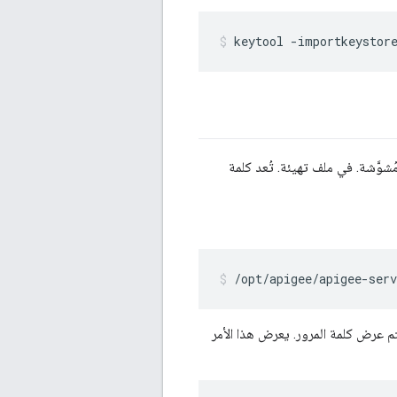
keytool -importkeystor
ان طبقة النقل (TLS) في Edge إدخال كلمة مرور مُشوَّشة. في ملف تهيئة. تُعد كلمة
/opt/apigee/apigee-ser
يتم عرض كلمة المرور. يعرض هذا الأمر