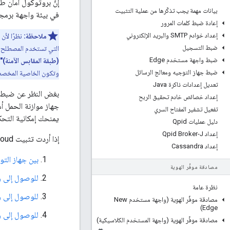
بيانات مهمة يجب تذكّرها من عملية التثبيت
في بيئة واجهة برمجة التطبيقات، بد
إعادة ضبط كلمات المرور
إعداد خوادم SMTP والبريد الإلكتروني
ملاحظة:
ضبط التسجيل
التي تستخدم المصطلح "طبقة المق
ضبط واجهة مستخدم Edge
(طبقة المقابس الآمنة)"
ضبط جهاز التوجيه ومعالج الرسائل
وتكون الخاصية المخصصة لإعداد منفذ طب
تعديل إعدادات ذاكرة Java
بغض النظر عن ضبط ال
إعداد خصائص خادم تحقيق الربح
تفعيل تشفير المفتاح السري
يمنحك إمكانية التحك
دليل عمليات Qpid
إعداد Qpid Broker-J
إذا أردت تثبيت Edge Private Cloud داخل مقر المؤسسة، يمكنك استخدام عدة أماكن تهيئة بروتوكول أمان طبقة النقل (TLS):
إعداد Cassandra
بين جهاز التوج
مصادقة موفِّر الهوية
للوصول إلى واج
نظرة عامة
للوصول إلى وا
مصادقة موفِّر الهوية (واجهة مستخدم New
Edge)
للوصول إلى واجهة 
مصادقة موفِّر الهوية (واجهة المستخدم الكلاسيكية)