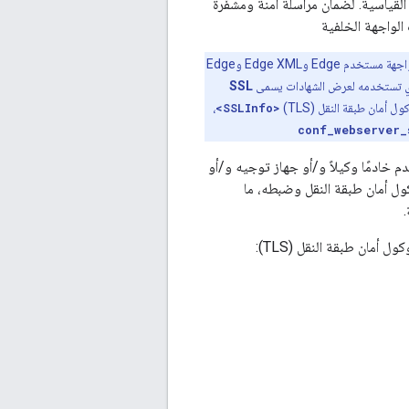
قة المقابس الآمنة (SSL) هي تكنولوجيا الأمان القياسية. لضمان مراسلة آمنة ومشفّرة
نظرًا لأن Edge كان متوافقًا في الأصل مع طبقة المقابس الآمنة (SSL)، ستظهر لك بعض الحالات في واجهة مستخدم Edge وEdge XML وEdge
SSL
،
<SSLInfo>
conf_webserver_
 خادمًا وكيلاً و/أو جهاز توجيه و/أو
بيقات الإدارة (أو not); تتيح لك شبكة Edge تفعيل بروتوكول أمان طبقة النقل وضبطه، ما