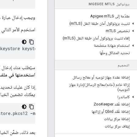
بروتوكول MGEGEE M
TLS
مقدّمة إلى Apigee m
TLS
ويجب إدخال عبارة مرور 
تثبيت بروتوكول أمان طبقة النقل (m
TLS)
استخدِم الأمر التالي لتحويله إلى
تخصيص m
TLS
إلغاء تثبيت بروتوكول أمان طبقة النقل (m
TLS)
استخدام شهادة مخصّصة
tkeystore keystore.jks -deststoretype jks
تحديد المشاكل وحلّها
التحجيم
سيُطلب منك إدخال كلمة المرور الجد
استخدمتها في ملف KCS12
إضافة عقدة جهاز توجيه أو معالج رسائل
إزالة خادم (خادم
/
معالج الرسائل
/
إدارة جهاز
التوجيه)
يمكنك تضمين الخيا
كاساندرا
إضافة عُقد Zoo
Keeper
إضافة عُقَد Qbid أو إزالتها
store.pkcs12 
-name devtest
إضافة مركز بيانات
إيقاف مركز بيانات
بعد ذلك، ضمِّن الخيا