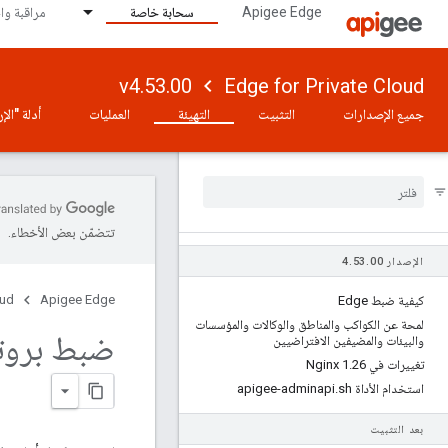
Apigee Edge
سحابة خاصة
مراقبة وا
v4.53.00
Edge for Private Cloud
جميع الإصدارات
التثبيت
التهيئة
العمليات
أدلة "ال
تتضمّن بعض الأخطاء.
الإصدار 4
00
.
53
.
oud
Apigee Edge
كيفية ضبط Edge
لمحة عن الكواكب والمناطق والوكالات والمؤسسات
ضبط بروتو
والبيئات والمضيفين الافتراضيين
تغييرات في Nginx 1
26
.
استخدام الأداة apigee-adminapi
sh
.
بعد التثبيت