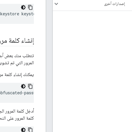
إصدارات أخرى
tkeystore keystore.jks -deststoretype jks 
-alias devtest
إنشاء كلمة مر
المرور التي تم تشويش
يمكنك إنشاء كلمة مرور م
obfuscated-password
أدخِل كلمة المرور ال
كلمة المرور على النحو