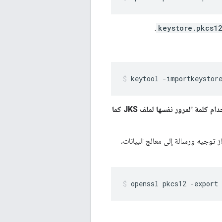
.
keystore.pkcs1
keytool -importkeystor
تأكد من استخدام كلمة المرور نفسها لملف JKS كما
تعار للمفتاح، مثلاً عند ضبط بروتوكول أمان طبقة النقل (TLS) بين جهاز توجيه ورسالة إلى معالج البيانات،
openssl pkcs12 -export