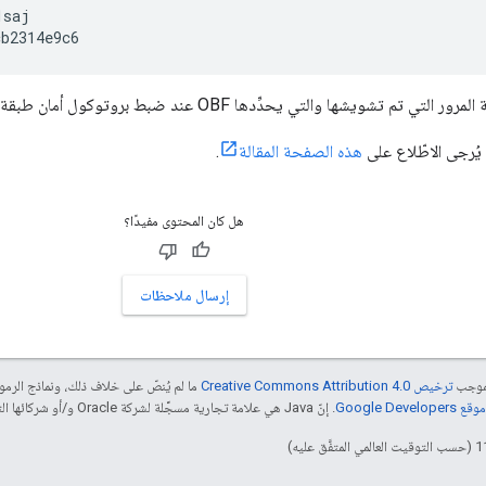
saj

cb2314e9c6
 تشويشها والتي يحدِّدها OBF عند ضبط بروتوكول أمان طبقة النقل (TLS).
يُرجى الاطّلاع على
هذه الصفحة المقالة
.
هل كان المحتوى مفيدًا؟
إرسال ملاحظات
بموجب
ترخيص Creative Commons Attribution 4.0‏
ما لم يُنصّ على خلاف ذلك، ونماذج الر
Google Dev‏
. إنّ Java هي علامة تجارية مسجَّلة لشركة Oracle و/أو شركائها التابعين.