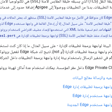
إنّ بروتوكول أمان طبقة النقل (TLS) الذي يسبقه طب
ءًا من التطبيقات ووصولاً إلى Apigee إضافة حدود إلى خدمات الواجهة الخلفية
ابس الآمنة". على سبيل المثال، إلا أن إدخال القائمة في واجهة مستخدم Edge الذي تستخدمه لعرض الشهادات يسمى
 الشهادات
، تتم تسمية علامة XML التي تستخدمها لإعداد مضيف افتراضي لاستخدام بروتوكول أمان طبقة النقل (TLS)
قة المقابس الآمنة (SSL) لواجهة برمجة تطبيقات الإدارة هي
ssl.port
بيئة لواجهة برمجة تطبيقات الإدارة - على سبيل المثال، ما إذا كان كنت تستخدم
جهاز موازنة الحمل أمام واجهة برمجة تط
ّم في تشفير الرسائل باستخدام بيئة إدارة واجهة برمجة التطبيقات داخل الشركة.
يه والرسالة معالِج البيانات
هة برمجة تطبيقات إدارة Edge
جهة مستخدم إدارة Edge
مستخدم Edge الجديدة