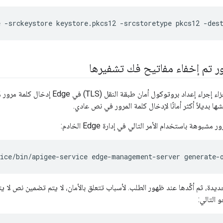
e -srckeystore keystore.pkcs12 -srcstoretype pkcs12 -des
ور تم إخفاء مفاتيح فك تشفيرها
تتطلب منك بعض أجزاء إجراء إعداد بروتوكول أم
ها بديلاً أكثر أمانًا لإدخال كلمة المرور في نص عادي.
شبوهة باستخدام الأمر التالي في إدارة Edge الخادم:
vice/bin/apigee-service edge-management-server generate-
جديدة، ثم أكِّدها عند ظهور الطلب. لأسباب تتعلق بالأمان، لا يتم تضمين نص لا 
 التالي: