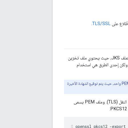
.
TLS/SSL
بالنسبة إلى العديد من تهيئات بروتوكول أمان طبقة النقل (TLS)، فإنك تقدم ملف تخزين المفاتيح كملف JKS، حيث يحتوي ملف تخزين
تيح على شهادة بروتوكول أمان طبقة النقل (TLS) و الخاص. هناك عدة طرق لإنشاء ملف JKS، ولكن إحدى الطرق هي استخدام
إذا كانت لديك سلسلة شهادات، يجب أن تكون جميع الشهادات في السلسلة ملحقة بالترتيب في ملف PEM واحد، حيث يتم توقيع الشهادة الأخيرة
يحتوي على شهادة بروتوكول أمان طبقة النقل (TLS). وملف PEM يسمى
openssl pkcs12 -export