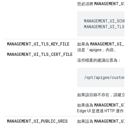
MANAGEMENT_UI_
您必須將
MANAGEMENT_UI_SCHEME
MANAGEMENT_UI_TLS_
MANAGEMENT
_
UI
_
TLS
_
KEY
_
FILE
MANAGEMENT
_
UI
_
T
如果為
須是「apigee」內容。
MANAGEMENT_UI_TLS_CERT_FILE
這些檔案的建議位置為：
/opt/apigee/custome
如果該目錄不存在，請建立
MANAGEMENT_UI_
如果值為
Edge UI 是透過 HTTP 運作。
MANAGEMENT
_
UI
_
PUBLIC
_
URIS
MANAGEMENT_UI_
如果設為