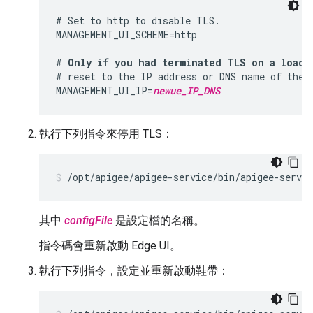
# Set to http to disable TLS.

MANAGEMENT_UI_SCHEME=http

# 
Only if you had terminated TLS on a load 
# reset to the IP address or DNS name of the E
MANAGEMENT_UI_IP=
newue_IP_DNS
執行下列指令來停用 TLS：
/opt/apigee/apigee-service/bin/apigee-servi
其中
configFile
是設定檔的名稱。
指令碼會重新啟動 Edge UI。
執行下列指令，設定並重新啟動鞋帶：