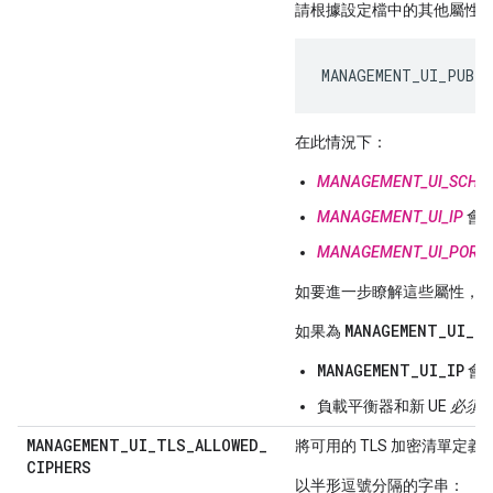
請根據設定檔中的其他屬性
MANAGEMENT_UI_PUBLI
在此情況下：
MANAGEMENT_UI_SCHE
MANAGEMENT_UI_IP
會指定
MANAGEMENT_UI_PORT
如要進一步瞭解這些屬性，
MANAGEMENT_UI_T
如果為
MANAGEMENT_UI_IP
會
負載平衡器和新 UE
必須
MANAGEMENT
_
UI
_
TLS
_
ALLOWED
_
將可用的 TLS 加密清單定
CIPHERS
以半形逗號分隔的字串：