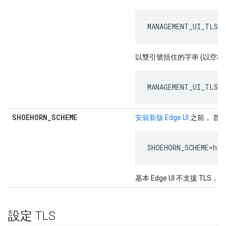
MANAGEMENT_UI_TLS_A
以雙引號括住的字串 (以空格
MANAGEMENT_UI_TLS_A
SHOEHORN
_
SCHEME
安裝新版 Edge UI
之前， 首先
SHOEHORN_SCHEME=htt
基本 Edge UI 不支援 TLS
設定 TLS