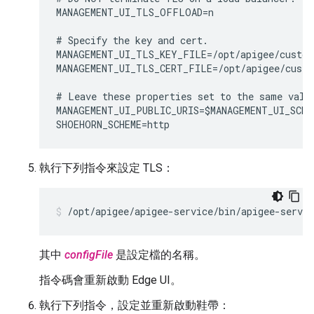
MANAGEMENT_UI_TLS_OFFLOAD=n

# Specify the key and cert. 

MANAGEMENT_UI_TLS_KEY_FILE=/opt/apigee/custom
MANAGEMENT_UI_TLS_CERT_FILE=/opt/apigee/custo
# Leave these properties set to the same value
MANAGEMENT_UI_PUBLIC_URIS=$MANAGEMENT_UI_SCHE
SHOEHORN_SCHEME=http
執行下列指令來設定 TLS：
/opt/apigee/apigee-service/bin/apigee-servi
其中
configFile
是設定檔的名稱。
指令碼會重新啟動 Edge UI。
執行下列指令，設定並重新啟動鞋帶：