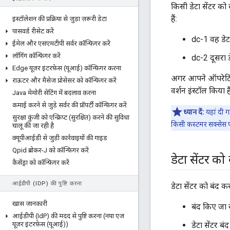
किसी डेटा सेंटर को
हैं:
इंस्टॉलेशन की प्रक्रिया से जुड़ा ज़रूरी डेटा
पासवर्ड रीसेट करें
dc-1 वह डेटा
ईमेल और एसएमटीपी सर्वर कॉन्फ़िगर करें
लॉगिंग कॉन्फ़िगर करें
dc-2 दूसरा ड
Edge यूज़र इंटरफ़ेस (यूआई) कॉन्फ़िगर करना
अगर आपने ऑपरेटिंग
राऊटर और मैसेज प्रोसेसर को कॉन्फ़िगर करें
वर्शन इंस्टॉल किया 
Java मेमोरी सेटिंग में बदलाव करना
कमाई करने से जुड़े सर्वर की प्रॉपर्टी कॉन्फ़िगर करें
ध्यान दें:
यहां दी ग
सुरक्षा कुंजी को एन्क्रिप्ट (सुरक्षित) करने की सुविधा
किसी कस्टमर सक्सेस प
चालू की जा रही है
क्यूपीआईडी से जुड़ी कार्रवाइयों की गाइड
Qpid ब्रोकर-J को कॉन्फ़िगर करें
डेटा सेंटर को
कैसेंड्रा को कॉन्फ़िगर करें
आईडीपी (ID
P) की पुष्टि करना
डेटा सेंटर को बंद क
खास जानकारी
बंद किए जा र
आईडीपी (Id
P) की मदद से पुष्टि करना (नया एज
यूज़र इंटरफ़ेस (यूआई))
डेटा सेंटर ब