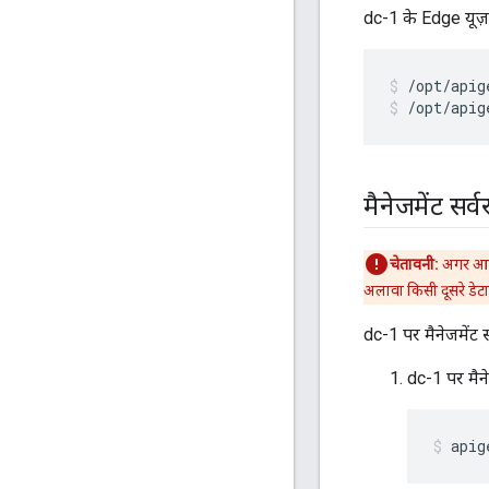
dc-1 के Edge यूज़र
/opt/apig
मैनेजमेंट सर्व
चेतावनी:
अगर आपके
अलावा किसी दूसरे डेटा 
dc-1 पर मैनेजमेंट 
dc-1 पर मैनेज
apig