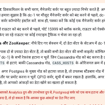
र:
डिसकमिशन के सभी चरण, मैनेजमेंट सर्वर पर बहुत ज़्यादा निर्भर करते हैं. अ
ो हमारा सुझाव है कि dc-1 पर मौजूद मैनेजमेंट सर्वर को बंद करने से पहले, dc-
 सर्वर कॉम्पोनेंट इंस्टॉल करें. साथ ही, पक्का करें कि कोई एक मैनेजमेंट सर्वर ह
राऊटर को बंद करने से पहले, पोर्ट 15999 को ब्लॉक करके, राऊटर को ऐक्सेस 
किए जा रहे राऊटर पर कोई रनटाइम ट्रैफ़िक न भेजा जा रहा हो.
a और ZooKeeper:
नीचे दिए गए सेक्शन में, दो डेटा सेंटर के सेटअप में d
 दो से ज़्यादा डेटा सेंटर हैं, तो बाकी सभी डेटा सेंटर की सभी साइलेंट कॉन्फ़ि
ें dc-1) के सभी रेफ़रंस हटाना न भूलें. जिन Cassandra नोड को बंद करना है 
STS
से हटाएं. बाकी Cassandra नोड,
CASS_HOSTS
के ओरिजनल क्रम में ही 
:
अगर Postgres के मुख्य नोड को हटाया जाता है, तो उपलब्ध स्टैंडबाय नोड 
 तौर पर प्रमोट करना न भूलें. QPID सर्वर, सूची में बफ़र रखता है. हालांकि,
 है, तो आपको आंकड़ों का डेटा खोने का खतरा हो सकता है.
पको Analytics ग्रुप और उपभोक्ता ग्रुप से, Postgresql सर्वर को एक साथ हटाना और ज
यादा है, तो हो सकता है कि आपका कुछ आंकड़ों का डेटा मिट जाए.