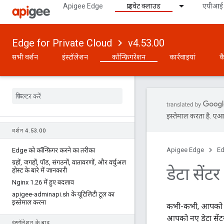
Apigee Edge
प्राइवेट क्लाउड
एपीआई 
Edge for Private Cloud
v4.53.00
सभी वर्शन
इंस्टॉलेशन
कॉन्फ़िगरेशन
कार्रवाइयां
क
इस्तेमाल करता है. एआई 
वर्शन 4
.
53
.
00
Apigee Edge
Ed
Edge को कॉन्फ़िगर करने का तरीका
ग्रहों
,
जगहों
,
पॉड
,
संगठनों
,
वातावरणों
,
और वर्चुअल
डेटा सेंट
होस्ट के बारे में जानकारी
Nginx 1
.
26 में हुए बदलाव
apigee-adminapi
.
sh के यूटिलिटी टूल का
इस्तेमाल करना
कभी-कभी, आपको कि
आपको नए डेटा सेंटर 
इंस्टॉलेशन के बाद