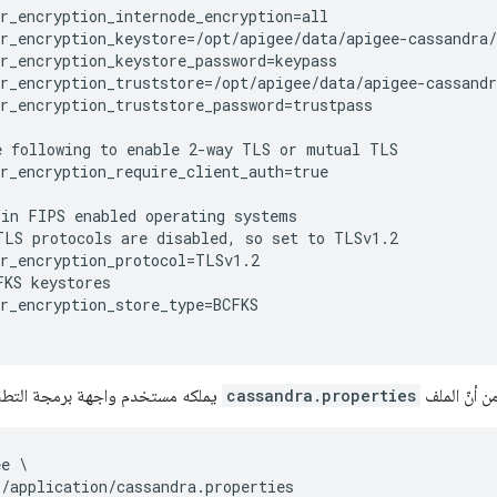
r_encryption_internode_encryption=all

r_encryption_keystore=/opt/apigee/data/apigee-cassandra/
r_encryption_keystore_password=keypass

r_encryption_truststore=/opt/apigee/data/apigee-cassandr
r_encryption_truststore_password=trustpass

 following to enable 2-way TLS or mutual TLS

r_encryption_require_client_auth=true

in FIPS enabled operating systems

LS protocols are disabled, so set to TLSv1.2

r_encryption_protocol=TLSv1.2

KS keystores

r_encryption_store_type=BCFKS

من أنّ الملف
cassandra.properties
يملكه مستخدم واجهة برمجة التطب
e \
