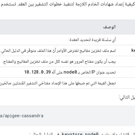
كيفية إعداد شهادات الخادم اللازمة لتنفيذ خطوات التشفير بين العقد. تستخدم ال
الوصف
أي سلسلة فريدة لتحديد العقدة.
k
اسم ملف تخزين مفاتيح تفترض الأوامر أنّ هذا الملف متوفّر في الدليل الحالي.
يجب أن يكون مفتاح المرور هو نفسه لكل من ملف تخزين المفاتيح والمفتاح.
10
.
128
.
0
.
39
node0
تحديد عنوان IP الخاص بـ
على أنّه
تجعل القيمة التي تم ضبطها على هذا الإعداد مفتاحَي التشفير المُنشئَين صالحَين لمدة 10 
يل التالي:
a/apigee-cassandra
تالي لإنشاء ملف باسم
keystore.node0
في الدليل الحالي: