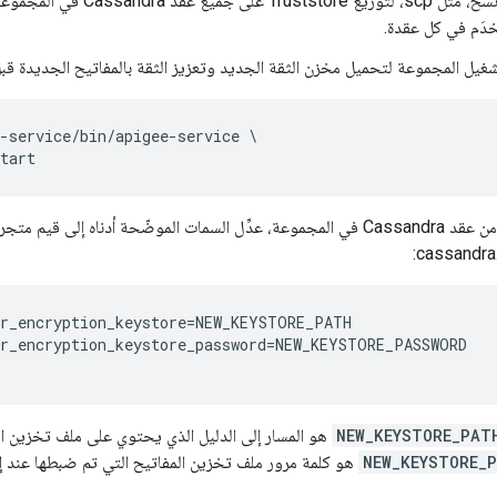
خدَم في كل عقدة.
غيل المجموعة لتحميل مخزن الثقة الجديد وتعزيز الثقة بالمفاتيح الجديدة قبل 
-service/bin/apigee-service \

في كل عقدة من عقد Cassandra في المجموعة، عدِّل السمات الموضّحة أدناه إلى
cassandra.
r_encryption_keystore=NEW_KEYSTORE_PATH

r_encryption_keystore_password=NEW_KEYSTORE_PASSWORD

NEW_KEYSTORE_PAT
هو المسار إلى الدليل الذي يحتوي على ملف تخزين ال
NEW_KEYSTORE_
هو كلمة مرور ملف تخزين المفاتيح التي تم ضبطها عند إ