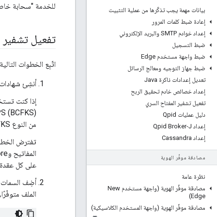
للخدمة "سحابة خاصة". ل
بيانات مهمة يجب تذكّرها من عملية التثبيت
إعادة ضبط كلمات المرور
إعداد خوادم SMTP والبريد الإلكتروني
تفعيل تشفير العُقد 
ضبط التسجيل
ضبط واجهة مستخدم Edge
اتّبِع الخطوات التالية لت
ضبط جهاز التوجيه ومعالج الرسائل
تعديل إعدادات ذاكرة Java
أنشِئ شهادات 
إعداد خصائص خادم تحقيق الربح
تفعيل تشفير المفتاح السري
astle FIPS (BCFKS
دليل عمليات Qpid
من النوع BCFKS.
إعداد Qpid Broker-J
إعداد Cassandra
تفترض الخطوا
المفاتيح وTruststore، كما هو موضّح في
مصادقة موفِّر الهوية
على كل عقدة ق
نظرة عامة
أضِف السمات ا
مصادقة موفِّر الهوية (واجهة مستخدم New
الملف متوفّرًا،
Edge)
مصادقة موفِّر الهوية (واجهة المستخدم الكلاسيكية)