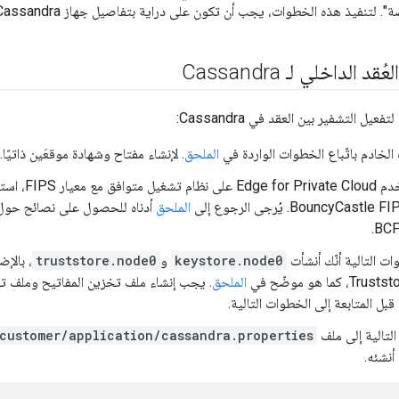
تنفيذ هذه الخطوات، يجب أن تكون على دراية بتفاصيل جهاز Cassandra. خاتم
الداخلي لـ Cassandra
فعيل التشفير بين العقد في Cassandra:
الخادم باتّباع الخطوات الواردة في
الملحق
. لإنشاء مفتاح وشهادة موقعَين ذاتيًا.
إذا كنت تستخدم ud
BouncyC). يُرجى الرجوع إلى
الملحق
أدناه للحصول على نصائح حول 
ت التالية أنّك أنشأت
keystore.node0
و
truststore.node0
، بالإ
الملحق
. يجب إنشاء ملف تخزين المفاتيح وملف ت
بل المتابعة إلى الخطوات التالية.
لتالية إلى ملف
customer/application/cassandra.properties
 أنشئه.