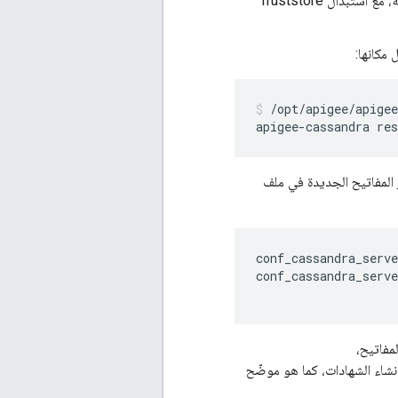
استخدِم أداة نسخ، مثل scp، لتوزيع Truststore على جميع عُقد Cassandra في المجموعة، مع استبدال Truststore
مكانها:
/opt/apigee/apigee
 قيم متجر المفاتيح الجديدة في ملف
conf_cassandra_serve
conf_cassandra_serve
مفاتيح،
نشاء الشهادات، كما هو موضّح