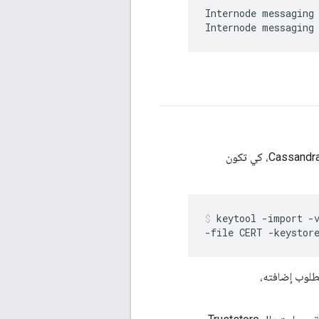
Internode messaging 
) إلى المخزن الموثوق به لعقدة Cassandra، كي تكون
keytool -import -v
طلوب إضافته،