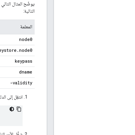
يوضّح المثال التالي 
التالية:
المعلمة
node0
eystore
.
node0
keypass
dname
-validity
انتقِل إلى الدل
شغِّل الأمر ال