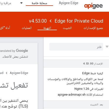
Apigee Edge
سحابة خاصة
مراقبة وا
v4.53.00
Edge for Private Cloud
جميع الإصدارات
التثبيت
التهيئة
العمليات
أدلة "ال
تتضمّن بعض الأخطاء.
الإصدار 4
00
.
53
.
oud
Apigee Edge
كيفية ضبط Edge
لمحة عن الكواكب والمناطق والوكالات والمؤسسات
تفعيل تشفي
والبيئات والمضيفين الافتراضيين
تغييرات في Nginx 1
26
.
استخدام الأداة apigee-adminapi
sh
.
يحمي التشفير بين ال
بعد التثبيت