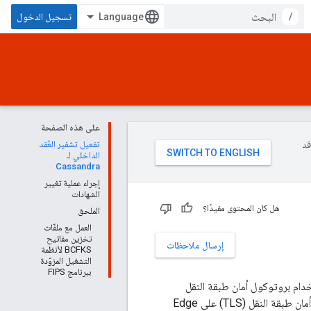
/
تسجيل الدخول
على هذه الصفحة
وقد
تفعيل تشفير العُقد
الداخلي لـ
Cassandra
إجراء عملية تغيير
الشهادات
هل كان المحتوى مفيدًا؟
الملحق
العمل مع ملفّات
تخزين مفاتيح
إرسال ملاحظات
BCFKS لأنظمة
التشغيل المزوّدة
ببرنامج FIPS
خدام بروتوكول أمان طبقة النقل
(TLS). توضّح هذه الصفحة كيفية تفعيل التشفير بين العقد في Cassandra باستخدام بروتوكول أمان طبقة النقل (TLS) على Edge