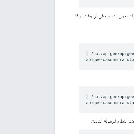
رى، حتى يتم تطبيق التغييرات بدون التسبب في أي وقت توقف
/opt/apigee/apigee
/opt/apigee/apigee