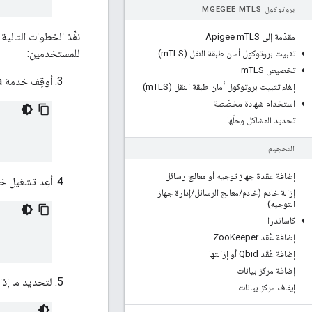
بروتوكول MGEGEE M
TLS
مقدّمة إلى Apigee m
TLS
للمستخدمين:
تثبيت بروتوكول أمان طبقة النقل (m
TLS)
تخصيص m
TLS
أوقِف خدمة Cassandra:
إلغاء تثبيت بروتوكول أمان طبقة النقل (m
TLS)
استخدام شهادة مخصّصة
تحديد المشاكل وحلّها
التحجيم
إضافة عقدة جهاز توجيه أو معالج رسائل
أعِد تشغيل خدمة dra
إزالة خادم (خادم
/
معالج الرسائل
/
إدارة جهاز
التوجيه)
كاساندرا
إضافة عُقد Zoo
Keeper
إضافة عُقَد Qbid أو إزالتها
إضافة مركز بيانات
لتحديد ما إذا كانت خدمة 
إيقاف مركز بيانات