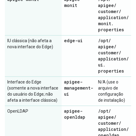
monit
apigee
/
customer
/
application
/
monit
.
properties
edge-ui
/
opt
/
IU clássica (não afeta a
apigee
/
nova interface do Edge)
customer
/
application
/
ui
.
properties
apigee-
Interface do Edge
N/A (use o
management-
(somente a nova interface
arquivo de
ui
do usuário do Edge; não
configuração
afeta a interface clássica)
de instalação)
apigee-
/
opt
/
OpenLDAP
openldap
apigee
/
customer
/
application
/
openldap
.