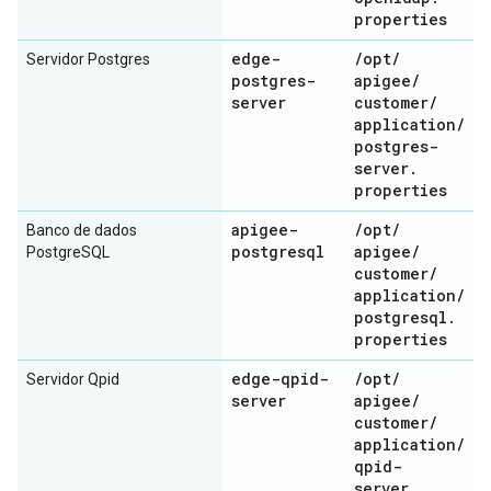
properties
edge-
/
opt
/
Servidor Postgres
postgres-
apigee
/
server
customer
/
application
/
postgres-
server
.
properties
apigee-
/
opt
/
Banco de dados
postgresql
apigee
/
PostgreSQL
customer
/
application
/
postgresql
.
properties
edge-qpid-
/
opt
/
Servidor Qpid
server
apigee
/
customer
/
application
/
qpid-
server
.