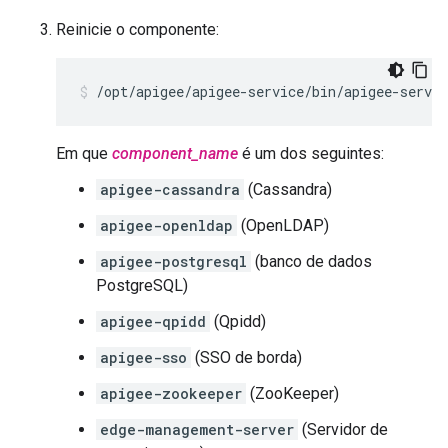
Reinicie o componente:
/opt/apigee/apigee-service/bin/apigee-servic
Em que
component_name
é um dos seguintes:
apigee-cassandra
(Cassandra)
apigee-openldap
(OpenLDAP)
apigee-postgresql
(banco de dados
PostgreSQL)
apigee-qpidd
(Qpidd)
apigee-sso
(SSO de borda)
apigee-zookeeper
(ZooKeeper)
edge-management-server
(Servidor de