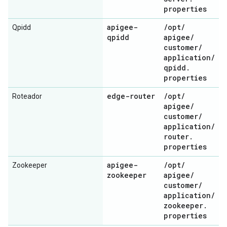
properties
apigee-
/
opt
/
Qpidd
qpidd
apigee
/
customer
/
application
/
qpidd
.
properties
edge-router
/
opt
/
Roteador
apigee
/
customer
/
application
/
router
.
properties
apigee-
/
opt
/
Zookeeper
zookeeper
apigee
/
customer
/
application
/
zookeeper
.
properties