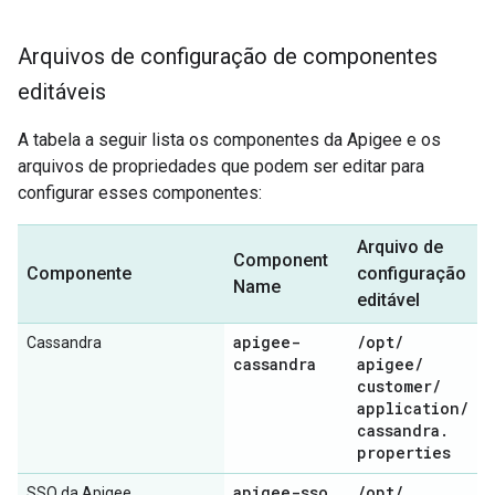
Arquivos de configuração de componentes
editáveis
A tabela a seguir lista os componentes da Apigee e os
arquivos de propriedades que podem ser editar para
configurar esses componentes:
Arquivo de
Component
Componente
configuração
Name
editável
apigee-
/
opt
/
Cassandra
cassandra
apigee
/
customer
/
application
/
cassandra
.
properties
apigee-sso
/
opt
/
SSO da Apigee