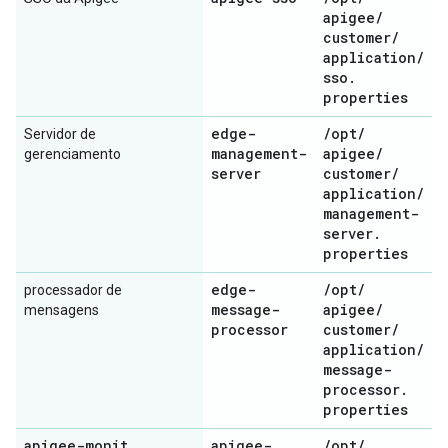
apigee
/
customer
/
application
/
sso
.
properties
edge-
/
opt
/
Servidor de
management-
apigee
/
gerenciamento
server
customer
/
application
/
management-
server
.
properties
edge-
/
opt
/
processador de
message-
apigee
/
mensagens
processor
customer
/
application
/
message-
processor
.
properties
apigee-monit
apigee-
/
opt
/