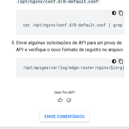
/opt/nginx/conf.d/0-default.conf
:
cat /opt/nginx/conf.d/0-default.conf | grep r
Envie algumas solicitações de API para um proxy de
API e verifique o novo formato de registro no arquivo
/opt/apigee/var/log/edge-router/nginx/${org}~$
Isso foi útil?
ENVIE COMENTÁRIOS