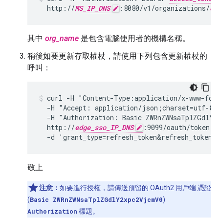
  http://
MS_IP_DNS
:8080/v1/organizations/
or
其中
org_name
是包含電腦使用者的機構名稱。
稍後如要更新存取權杖，請使用下列包含更新權杖的
呼叫：
curl -H "Content-Type:application/x-www-form
  -H "Accept: application/json;charset=utf-8" 
  -H "Authorization: Basic ZWRnZWNsaTplZGdlY2
  http://
edge_sso_IP_DNS
:9099/oauth/token \

  -d 'grant_type=refresh_token&refresh_token=
敬上
注意：
如要進行授權，請傳送預留的 OAuth2 用戶端 憑證
(
Basic ZWRnZWNsaTplZGdlY2xpc2VjcmV0
)
Authorization
標題。