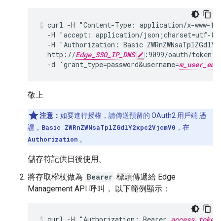
curl -H "Content-Type: application/x-www-for
  -H "accept: application/json;charset=utf-8" 
  -H "Authorization: Basic ZWRnZWNsaTplZGdlY2
  http://
Edge_SSO_IP_DNS
:9099/oauth/token -s
  -d 'grant_type=password&username=
m_user_ema
敬上
注意：
如要進行授權，請傳送預留的 OAuth2 用戶端 憑
證，
Basic ZWRnZWNsaTplZGdlY2xpc2VjcmV0
，在
Authorization
。
儲存符記供日後使用。
將存取權杖做為
Bearer
標頭傳遞給 Edge
Management API 呼叫， 以下範例顯示：
curl -H "Authorization: Bearer 
access_token