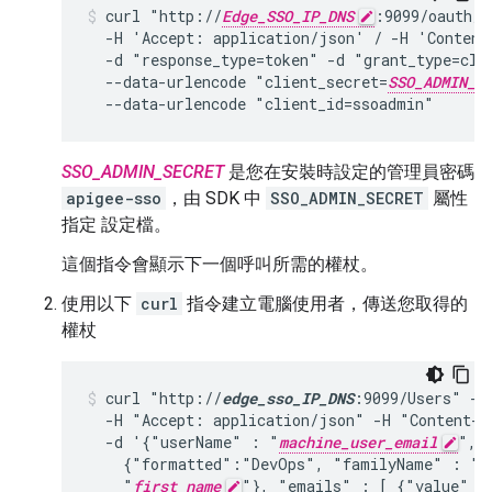
curl "http://
Edge_SSO_IP_DNS
:9099/oauth/t
  -H 'Accept: application/json' / -H 'Content
  -d "response_type=token" -d "grant_type=clie
  --data-urlencode "client_secret=
SSO_ADMIN_S
  --data-urlencode "client_id=ssoadmin"
SSO_ADMIN_SECRET
是您在安裝時設定的管理員密碼
apigee-sso
，由 SDK 中
SSO_ADMIN_SECRET
屬性
指定 設定檔。
這個指令會顯示下一個呼叫所需的權杖。
使用以下
curl
指令建立電腦使用者，傳送您取得的
權杖
curl "http://
edge_sso_IP_DNS
:9099/Users" -i
  -H "Accept: application/json" -H "Content-T
  -d '{"userName" : "
machine_user_email
", "
    {"formatted":"DevOps", "familyName" : "
l
    "
first_name
"}, "emails" : [ {"value" :
