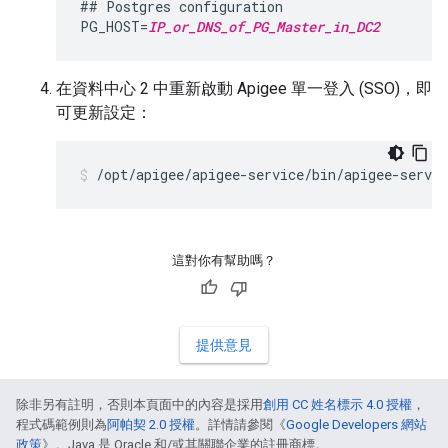
## Postgres configuration

PG_HOST=
IP_or_DNS_of_PG_Master_in_DC2
在資料中心 2 中重新啟動 Apigee 單一登入 (SSO)，即
可更新設定：
/opt/apigee/apigee-service/bin/apigee-servic
這對你有幫助嗎？
提供意見
除非另有註明，否則本頁面中的內容是採用
創用 CC 姓名標示 4.0 授權
，
程式碼範例則為
阿帕契 2.0 授權
。詳情請參閱《
Google Developers 網站
政策
》。Java 是 Oracle 和/或其關聯企業的註冊商標。