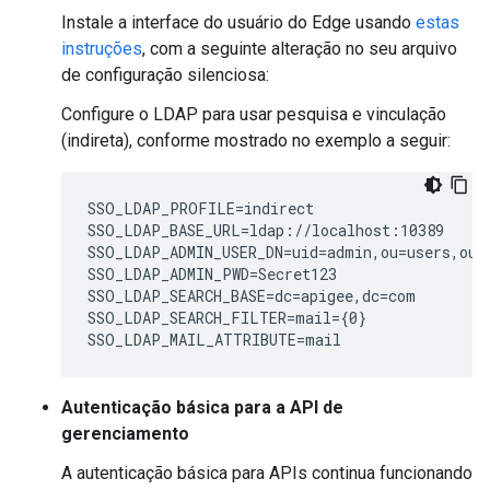
Instale a interface do usuário do Edge usando
estas
instruções
, com a seguinte alteração no seu arquivo
de configuração silenciosa:
Configure o LDAP para usar pesquisa e vinculação
(indireta), conforme mostrado no exemplo a seguir:
SSO_LDAP_PROFILE=indirect

SSO_LDAP_BASE_URL=ldap://localhost:10389

SSO_LDAP_ADMIN_USER_DN=uid=admin,ou=users,ou=g
SSO_LDAP_ADMIN_PWD=Secret123

SSO_LDAP_SEARCH_BASE=dc=apigee,dc=com

SSO_LDAP_SEARCH_FILTER=mail={0}

SSO_LDAP_MAIL_ATTRIBUTE=mail
Autenticação básica para a API de
gerenciamento
A autenticação básica para APIs continua funcionando