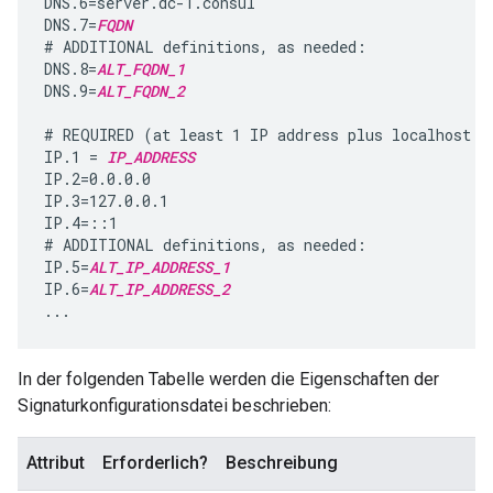
DNS.6=server.dc-1.consul

DNS.7=
FQDN
# ADDITIONAL definitions, as needed:

DNS.8=
ALT_FQDN_1
DNS.9=
ALT_FQDN_2
# REQUIRED (at least 1 IP address plus localhost de
IP.1 = 
IP_ADDRESS
IP.2=0.0.0.0

IP.3=127.0.0.1

IP.4=::1

# ADDITIONAL definitions, as needed:

IP.5=
ALT_IP_ADDRESS_1
IP.6=
ALT_IP_ADDRESS_2
...
In der folgenden Tabelle werden die Eigenschaften der
Signaturkonfigurationsdatei beschrieben:
Attribut
Erforderlich?
Beschreibung