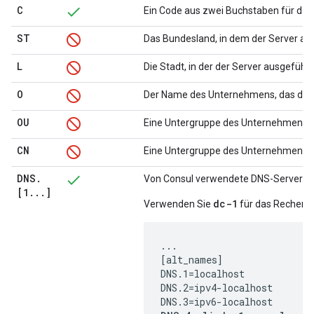
C
Ein Code aus zwei Buchstaben für das 
ST
Das Bundesland, in dem der Server aus
L
Die Stadt, in der der Server ausgeführt
O
Der Name des Unternehmens, das den 
OU
Eine Untergruppe des Unternehmens.
CN
Eine Untergruppe des Unternehmens.
DNS
.
Von Consul verwendete DNS-Server. 
[1
.
.
.
]
dc-1
Verwenden Sie
für das Rechenze
...

[alt_names]

DNS.1=localhost

DNS.2=ipv4-localhost
