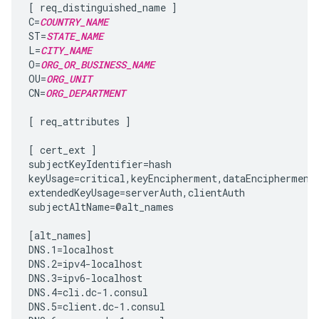
[ req_distinguished_name ]

C=
COUNTRY_NAME
ST=
STATE_NAME
L=
CITY_NAME
O=
ORG_OR_BUSINESS_NAME
OU=
ORG_UNIT
CN=
ORG_DEPARTMENT
[ req_attributes ]

[ cert_ext ]

subjectKeyIdentifier=hash

keyUsage=critical,keyEncipherment,dataEncipherment

extendedKeyUsage=serverAuth,clientAuth

subjectAltName=@alt_names

[alt_names]

DNS.1=localhost

DNS.2=ipv4-localhost

DNS.3=ipv6-localhost

DNS.4=cli.dc-1.consul

DNS.5=client.dc-1.consul
