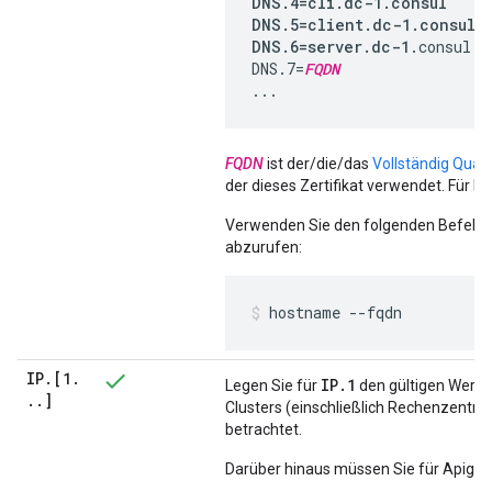
DNS.4=cli.dc-1.consul

DNS.5=client.dc-1.consul

DNS.6=server.dc-1
.consul

DNS.7=
FQDN
...
FQDN
ist der/die/das
Vollständig Qual
der dieses Zertifikat verwendet. Für Be
Verwenden Sie den folgenden Befehl,
abzurufen:
hostname --fqdn
IP
.
[1
.
IP.1
Legen Sie für
den gültigen Wert 
.
.
]
Clusters (einschließlich Rechenzentru
betrachtet.
Darüber hinaus müssen Sie für Apigee 