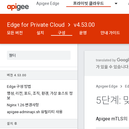
Apigee Edge
프라이빗 클라우드
Edge for Private Cloud
v4.53.00
모든 버전
설치
구성
운영
안내 가이드
가 있을 수 있습니다
버전 4
.
53
.
00
Apigee Edge
Ed
Edge 구성 방법
행성
,
리전
,
포드
,
조직
,
환경
,
가상 호스트 정
5단계:
보
Nginx 1
.
26 변경사항
apigee-adminapi
.
sh 유틸리티 사용
Apigee mTL
설치 후