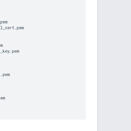
.pem
al_cert.pem
em
l_key.pem
t.pem
pem