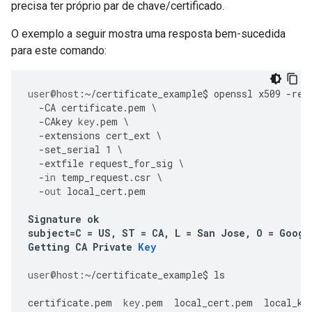
precisa ter próprio par de chave/certificado.
O exemplo a seguir mostra uma resposta bem-sucedida
para este comando:
user
@host
:
~/
certificate_example
$
openssl
x509
-
req
-
CA
certificate
.
pem
\
-
CAkey
key
.
pem
\
-
extensions
cert_ext
\
-
set_serial
1
\
-
extfile
request_for_sig
\
-
in
temp_request
.
csr
\
-
out
local_cert
.
pem
Signature
ok
subject
=
C
=
US
,
ST
=
CA
,
L
=
San
Jose
,
O
=
Googl
Getting
CA
Private
Key
user
@host
:
~/
certificate_example
$
ls
certificate
.
pem
key
.
pem
local_cert
.
pem
local_ke