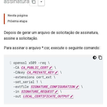
assinatura
Nesta página
Próxima etapa
Depois de gerar um arquivo de solicitação de assinatura,
assine a solicitação.
Para assinar o arquivo *.csr, execute o seguinte comando:
openssl x509 -req \

  -CA 
CA_PUBLIC_CERT
 \

  -CAkey 
CA_PRIVATE_KEY
 \

  -extensions cert_ext \

  -set_serial 1 \

  -extfile 
SIGNATURE_CONFIGURATION
 \

  -in 
SIGNATURE_REQUEST
 \

  -out 
LOCAL_CERTIFICATE_OUTPUT