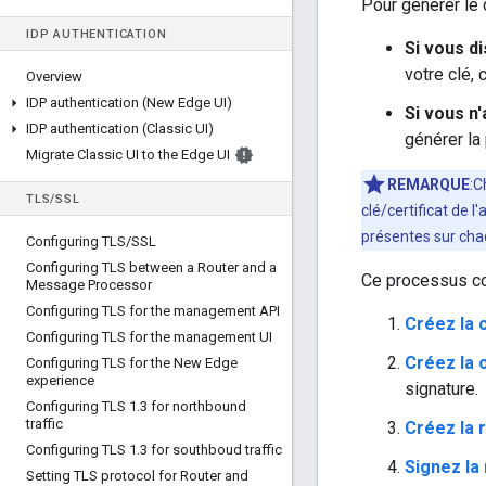
Pour générer le 
IDP AUTHENTICATION
Si vous di
votre clé,
Overview
IDP authentication (New Edge UI)
Si vous n'
IDP authentication (Classic UI)
générer la 
Migrate Classic UI to the Edge UI
REMARQUE
:C
TLS
/
SSL
clé/certificat de l'
présentes sur ch
Configuring TLS
/
SSL
Configuring TLS between a Router and a
Ce processus co
Message Processor
Configuring TLS for the management API
Créez la 
Configuring TLS for the management UI
Créez la 
Configuring TLS for the New Edge
experience
signature.
Configuring TLS 1
.
3 for northbound
traffic
Créez la 
Configuring TLS 1
.
3 for southboud traffic
Signez la
Setting TLS protocol for Router and