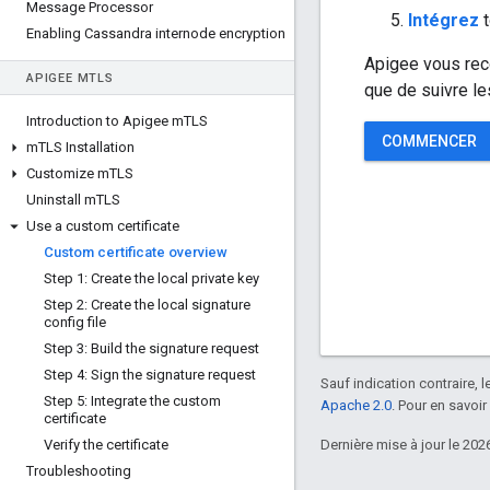
Message Processor
Intégrez
t
Enabling Cassandra internode encryption
Apigee vous rec
APIGEE M
TLS
que de suivre l
Introduction to Apigee m
TLS
COMMENCER
m
TLS Installation
Customize m
TLS
Uninstall m
TLS
Use a custom certificate
Custom certificate overview
Step 1: Create the local private key
Step 2: Create the local signature
config file
Step 3: Build the signature request
Step 4: Sign the signature request
Sauf indication contraire, 
Step 5: Integrate the custom
Apache 2.0
. Pour en savoir
certificate
Verify the certificate
Dernière mise à jour le 202
Troubleshooting