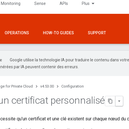
 Monitoring
Sense
APIs
Plus
OPERATIONS
HOW-TO GUIDES
SUPPORT
Google utilise la technologie IA pour traduire le contenu dans votr
nérées par IA peuvent contenir des erreurs.
ge for Private Cloud
v4.53.00
Configuration
 un certificat personnalisé
ssite qu'un certificat et une clé existent sur chaque nœud du c