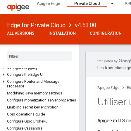
Apigee Edge
Private Cloud
API
hosts
Nginx 1.26 changes
Using the apigee-adminapi.sh utility
Edge for Private Cloud
v4.53.00
AFTER THE INSTALLATION
ALL VERSIONS
INSTALLATION
CONFIGURATION
Important data to remember from the
installation process
Reset passwords
Configure Email and SMTP servers
Configure logging
Les traductions gé
Configure the Edge UI
Configure Router and Message
Processor
Apigee Edge
Ed
Modifying Java memory settings
Utiliser
Configure monetization server properties
Enabling secret key encryption
Qpid operations guide
Apigee mTLS néce
Configure Qpid Broker-J
Configure Cassandra