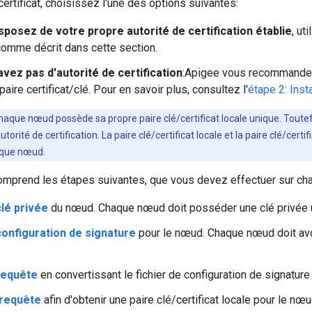
certificat, choisissez l'une des options suivantes:
sposez de votre propre autorité de certification établie
, ut
 comme décrit dans cette section.
avez pas d'autorité de certification
:Apigee vous recommande d'
paire certificat/clé. Pour en savoir plus, consultez l'
étape 2: Inst
haque nœud possède sa propre paire clé/certificat locale unique. Toutef
autorité de certification. La paire clé/certificat locale et la paire clé/certi
aque nœud.
mprend les étapes suivantes, que vous devez effectuer sur ch
clé privée
du nœud. Chaque nœud doit posséder une clé privée 
configuration de signature
pour le nœud. Chaque nœud doit avoi
requête
en convertissant le fichier de configuration de signature
 requête
afin d'obtenir une paire clé/certificat locale pour le nœu