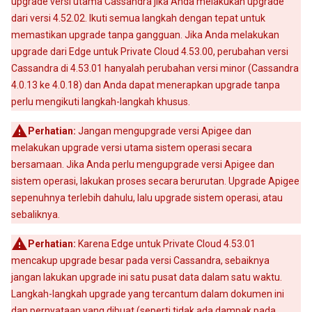
upgrade versi utama Cassandra jika Anda melakukan upgrade
dari versi 4.52.02. Ikuti semua langkah dengan tepat untuk
memastikan upgrade tanpa gangguan. Jika Anda melakukan
upgrade dari Edge untuk Private Cloud 4.53.00, perubahan versi
Cassandra di 4.53.01 hanyalah perubahan versi minor (Cassandra
4.0.13 ke 4.0.18) dan Anda dapat menerapkan upgrade tanpa
perlu mengikuti langkah-langkah khusus.
Perhatian:
Jangan mengupgrade versi Apigee dan
melakukan upgrade versi utama sistem operasi secara
bersamaan. Jika Anda perlu mengupgrade versi Apigee dan
sistem operasi, lakukan proses secara berurutan. Upgrade Apigee
sepenuhnya terlebih dahulu, lalu upgrade sistem operasi, atau
sebaliknya.
Perhatian:
Karena Edge untuk Private Cloud 4.53.01
mencakup upgrade besar pada versi Cassandra, sebaiknya
jangan lakukan upgrade ini satu pusat data dalam satu waktu.
Langkah-langkah upgrade yang tercantum dalam dokumen ini
dan pernyataan yang dibuat (seperti tidak ada dampak pada