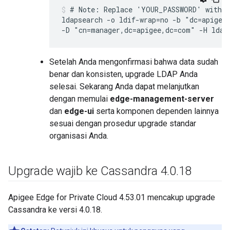
# Note: Replace 'YOUR_PASSWORD' with y
ldapsearch -o ldif-wrap=no -b "dc=apigee,
-D "cn=manager,dc=apigee,dc=com" -H ldap
Setelah Anda mengonfirmasi bahwa data sudah
benar dan konsisten, upgrade LDAP Anda
selesai. Sekarang Anda dapat melanjutkan
dengan memulai
edge-management-server
dan
edge-ui
serta komponen dependen lainnya
sesuai dengan prosedur upgrade standar
organisasi Anda.
Upgrade wajib ke Cassandra 4
.
0
.
18
Apigee Edge for Private Cloud 4.53.01 mencakup upgrade
Cassandra ke versi 4.0.18.