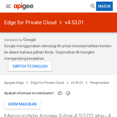
MASUK
Edge for Private Cloud
v4.53.01
Google menggunakan teknologi AI untuk menerjemahkan konten
ke dalam bahasa pilihan Anda. Terjemahan AI mungkin
mengandung kesalahan.
Apigee Edge
Edge for Private Cloud
v4.53.01
Penginstalan
Apakah informasi ini membantu?
KIRIM MASUKAN
Mengupdate Apigee Edge 4
.
52
.
02 atau 4
.