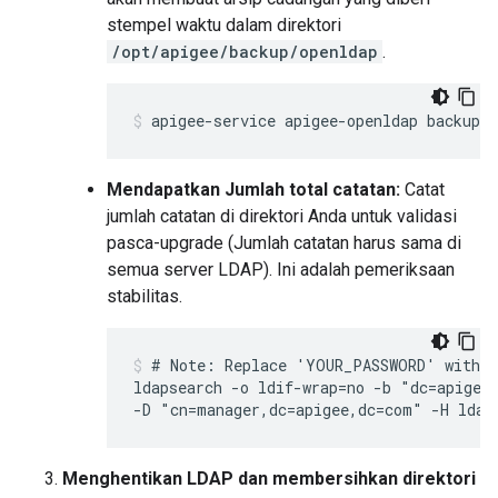
stempel waktu dalam direktori
/opt/apigee/backup/openldap
.
apigee-service apigee-openldap backup
Mendapatkan Jumlah total catatan:
Catat
jumlah catatan di direktori Anda untuk validasi
pasca-upgrade (Jumlah catatan harus sama di
semua server LDAP). Ini adalah pemeriksaan
stabilitas.
# Note: Replace 'YOUR_PASSWORD' with y
ldapsearch -o ldif-wrap=no -b "dc=apigee,
-D "cn=manager,dc=apigee,dc=com" -H ldap
Menghentikan LDAP dan membersihkan direktori