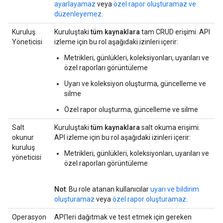
ayarlayamaz
veya
özel rapor oluşturamaz ve
düzenleyemez
.
Kuruluş
Kuruluştaki
tüm kaynaklara
tam CRUD erişimi. API
Yöneticisi
izleme için bu rol aşağıdaki izinleri içerir:
Metrikleri, günlükleri, koleksiyonları, uyarıları ve
özel raporları görüntüleme
Uyarı ve koleksiyon oluşturma, güncelleme ve
silme
Özel rapor oluşturma, güncelleme ve silme
Salt
Kuruluştaki
tüm kaynaklara
salt okuma erişimi.
okunur
API izleme için bu rol aşağıdaki izinleri içerir:
kuruluş
Metrikleri, günlükleri, koleksiyonları, uyarıları ve
yöneticisi
özel raporları görüntüleme
Not
: Bu role atanan kullanıcılar
uyarı ve bildirim
oluşturamaz
veya
özel rapor oluşturamaz
.
Operasyon
API'leri dağıtmak ve test etmek için gereken