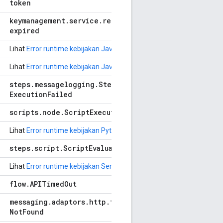
token
keymanagement
.
service
.
refresh
_
token
_
expired
Lihat
Error runtime kebijakan JavaCallout
Lihat
Error runtime kebijakan JavaScript
steps
.
messagelogging
.
Step
Definition
Execution
Failed
scripts
.
node
.
Script
Execution
Error
Lihat
Error runtime kebijakan PythonScript
steps
.
script
.
Script
Evaluation
Failed
Lihat
Error runtime kebijakan ServiceCallout
flow
.
APITimed
Out
messaging
.
adaptors
.
http
.
flow
.
Application
Not
Found