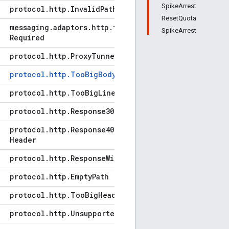
SpikeArrest
protocol
.
http
.
Invalid
Path
ResetQuota
messaging
.
adaptors
.
http
.
flow
.
Length
SpikeArrest
Required
protocol
.
http
.
Proxy
Tunnel
Creation
Failed
protocol
.
http
.
Too
Big
Body
protocol
.
http
.
Too
Big
Line
protocol
.
http
.
Response306Reserved
protocol
.
http
.
Response405Without
Allow
Header
protocol
.
http
.
Response
With
Body
protocol
.
http
.
Empty
Path
protocol
.
http
.
Too
Big
Headers
protocol
.
http
.
Unsupported
Encoding