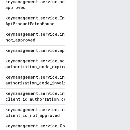
keymanagement
.
service
.
access
_
token
_
not
_
approved
keymanagement
.
service
.
Invalid
APICall
As
No
Api
Product
Match
Found
keymanagement
.
service
.
invalid
_
client-app
_
not
_
approved
keymanagement
.
service
.
app
_
not
_
approved
keymanagement
.
service
.
access
_
denied-
authorization
_
code
_
expired
keymanagement
.
service
.
invalid
_
request-
authorization
_
code
_
invalid
keymanagement
.
service
.
invalid
_
client-
client
_
id
_
authorzation
_
code
_
mismatch
keymanagement
.
service
.
invalid
_
client-
client
_
id
_
not
_
approved
keymanagement
.
service
.
Company
Status
Not