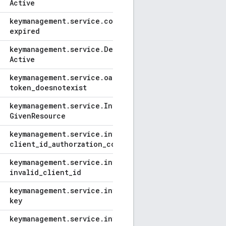
Active
keymanagement
.
service
.
consumer
_
key
_
expired
keymanagement
.
service
.
Developer
Status
Not
Active
keymanagement
.
service
.
oauth10
_
access
_
token
_
doesnotexist
keymanagement
.
service
.
Invalid
Client
Id
For
Given
Resource
keymanagement
.
service
.
invalid
_
client-
client
_
id
_
authorzation
_
code
_
mismatch
keymanagement
.
service
.
invalid
_
client-
invalid
_
client
_
id
keymanagement
.
service
.
invalid
_
consumer
_
key
keymanagement
.
service
.
invalid
_
refresh
_