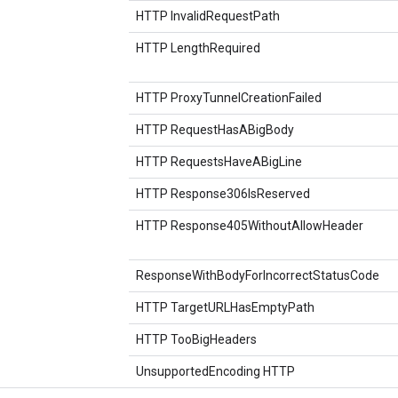
HTTP InvalidRequestPath
HTTP LengthRequired
HTTP ProxyTunnelCreationFailed
HTTP RequestHasABigBody
HTTP RequestsHaveABigLine
HTTP Response306IsReserved
HTTP Response405WithoutAllowHeader
ResponseWithBodyForIncorrectStatusCode
HTTP TargetURLHasEmptyPath
HTTP TooBigHeaders
UnsupportedEncoding HTTP