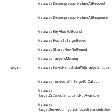
Gateway DecompressionFailureAtRequest
Gateway DecompressionFailureAtResponse
Gateway KeyAliasNotFound
Gateway RouteToTargetFailed
Gateway SharedFlowNotFound
Gateway TargetIsMissing
Target
Gateway FailedHandshakeWithTargetEndpoint
Gateway TimeoutWithTargetOrCallout
Gateway
TargetOrCalloutEndpointsNotAvailable
Gateway
TargetServerConfiguredInLoadBalancerIsDow