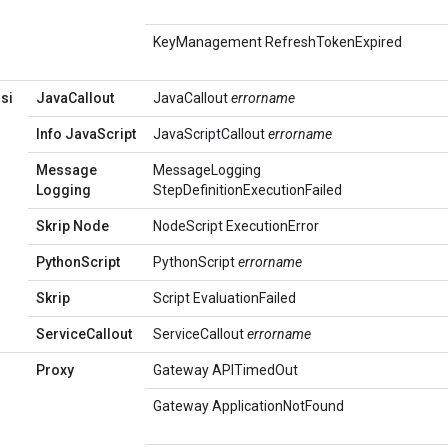
KeyManagement RefreshTokenExpired
si
Java
Callout
JavaCallout
errorname
Info Java
Script
JavaScriptCallout
errorname
Message
MessageLogging
Logging
StepDefinitionExecutionFailed
Skrip Node
NodeScript ExecutionError
Python
Script
PythonScript
errorname
Skrip
Script EvaluationFailed
Service
Callout
ServiceCallout
errorname
Proxy
Gateway APITimedOut
Gateway ApplicationNotFound