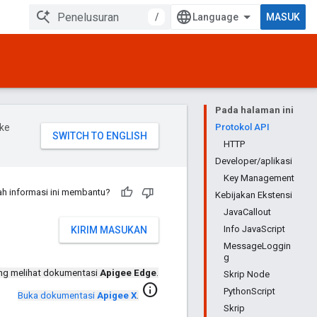
/
MASUK
Pada halaman ini
ke
Protokol API
HTTP
Developer/aplikasi
Key Management
h informasi ini membantu?
Kebijakan Ekstensi
JavaCallout
Info JavaScript
KIRIM MASUKAN
MessageLoggin
g
ng melihat dokumentasi
Apigee Edge
.
Skrip Node
info
PythonScript
Buka dokumentasi
Apigee X
.
Skrip