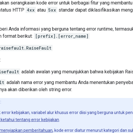
kan serangkaian kode error untuk berbagai fitur yang membant
 status HTTP
4xx
atau
5xx
standar dapat diklasifikasikan men
eri Anda informasi yang berguna tentang error runtime, termasu
 format berikut:
[prefix].[error_name]
raisefault.RaiseFault
:
isefault
adalah awalan yang menunjukkan bahwa kebijakan Rais
lt
adalah nama error yang membantu Anda menentukan penyebab e
ya akan diberikan oleh string error.
n
:
 error kebijakan, variabel alur khusus error diisi yang berguna untuk pe
ketahui tentang error kebijakan
.
menyiapkan pemberitahuan
, kode error diatur menurut kategori dan s