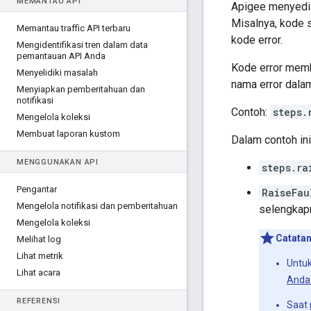
MEMANTAU API
Apigee menyedia
Misalnya, kode
Memantau traffic API terbaru
kode error.
Mengidentifikasi tren dalam data
pemantauan API Anda
Kode error memb
Menyelidiki masalah
nama error dalam
Menyiapkan pemberitahuan dan
notifikasi
Contoh:
steps.
Mengelola koleksi
Membuat laporan kustom
Dalam contoh ini
MENGGUNAKAN API
steps.ra
Pengantar
RaiseFau
Mengelola notifikasi dan pemberitahuan
selengkapn
Mengelola koleksi
Catata
Melihat log
Lihat metrik
Untuk
Lihat acara
Anda 
REFERENSI
Saat