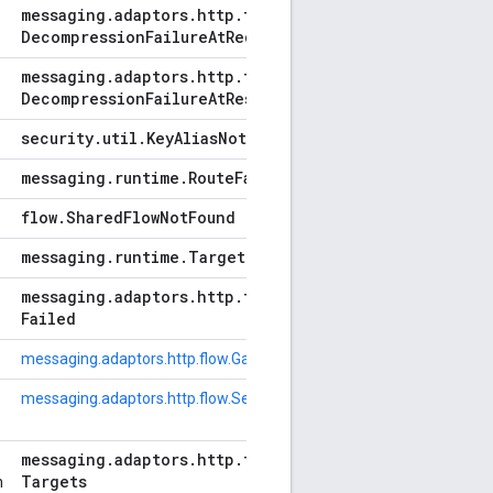
messaging
.
adaptors
.
http
.
flow
.
Decompression
Failure
At
Request
messaging
.
adaptors
.
http
.
flow
.
Decompression
Failure
At
Response
security
.
util
.
Key
Alias
Not
Found
messaging
.
runtime
.
Route
Failed
flow
.
Shared
Flow
Not
Found
messaging
.
runtime
.
Target
Missing
messaging
.
adaptors
.
http
.
flow
.
Ssl
Handshake
Failed
messaging.adaptors.http.flow.GatewayTimeout
messaging.adaptors.http.flow.ServiceUnavailable
messaging
.
adaptors
.
http
.
flow
.
No
Active
Targets
n