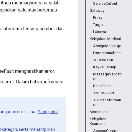
u Anda mendiagnosis masalah.
ServiceCallout
ggunakan satu atau beberapa
Gateway
Proxy
Target
k informasi tentang sumber dan
Lainnya
Kebijakan Mediasi
AssignMessage
ExtractVariables
JSONtoXML
KeyValueMap
eFault menghasilkan error.
MessageValidati
on
rror. Dalam hal ini, informasi
RaiseFault
XMLtoJSON
XSLTransformati
on
nanganan error. Lihat
Yang perlu
Monetisasi
Kebijakan
Keamanan
ubkategori, serta menampilkan
AccessControl