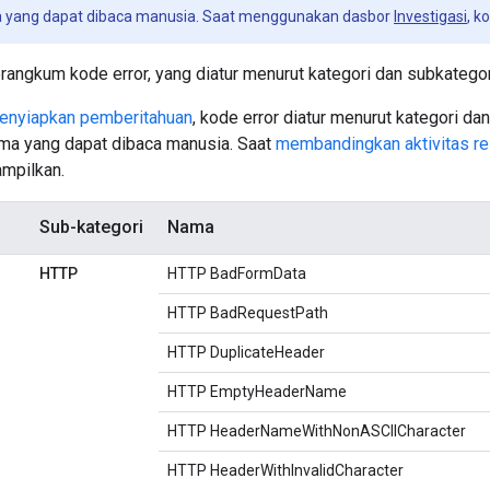
 yang dapat dibaca manusia. Saat menggunakan dasbor
Investigasi
, k
rangkum kode error, yang diatur menurut kategori dan subkategor
enyiapkan pemberitahuan
, kode error diatur menurut kategori da
a yang dapat dibaca manusia. Saat
membandingkan aktivitas rel
ampilkan.
Sub-kategori
Nama
HTTP
HTTP BadFormData
HTTP BadRequestPath
HTTP DuplicateHeader
HTTP EmptyHeaderName
HTTP HeaderNameWithNonASCIICharacter
HTTP HeaderWithInvalidCharacter