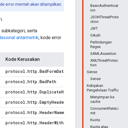
ode error mentah akan ditampilkan.
BasicAuthenticat
ion
JSONThreatProte
i.
ction
JWT
n subkategori, serta
OAuth
asional antarmetrik
, kode error
Perlindungan
Regex
SAMLAssertion
Kode Kerusakan
XMLThreatProtec
tion
protocol
.
http
.
Bad
Form
Data
Sense
Sense
protocol
.
http
.
Bad
Path
Kebijakan
Pengelolaan Traffic
protocol
.
http
.
Duplicate
Header
Menyimpan ke
cache
protocol
.
http
.
Empty
Header
Name
ConcurrentRateLi
protocol
.
http
.
Header
Name
With
Non
Ascii
Char
mit
Kuota
protocol
.
http
.
Header
With
Invalid
Char
Kuota atau