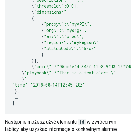
\
"threshold
\"
:0.01,
\
"dimensions
\"
:
{
\
"proxy
\"
:
\"
myAPI
\"
,
\
"org
\"
:
\"
myorg
\"
,
\
"env
\"
:
\"
prod
\"
,
\
"region
\"
:
\"
myRegion
\"
,
\
"statusCode
\"
:
\"
5xx
\"
}
}],
\
"uuid
\"
:
\"
95cc9ef4-345f-11e8-9fd3-1277458
\
"playbook
\"
:
\"
This is a test alert.
\"
}
",
"time"
:
"2018-08-14T12:45:28Z"
},
…
]
Następnie możesz użyć elementu
id
w zwróconym
tablicy, aby uzyskać informacje o konkretnym alarmie: