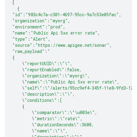
[
{
"id"
:
"983c4c7a-c301-4697-95cc-9a7c53e05fac"
,
"organization"
:
"myorg"
,
"environment"
:
"prod"
,
"name"
:
"Public Api 5xx error rate"
,
"type"
:
"Alert"
,
"source"
:
"https://www.apigee.net/sonar"
,
"raw_payload"
:
"
{
\
"reportUUID
\"
:
\"\"
,
\
"reportEnabled
\"
:false,
\
"organization
\"
:
\"
myorg
\"
,
\
"name
\"
:
\"
Public Api 5xx error rate
\"
,
\
"self
\"
:
\"
/alerts/95cc9ef4-345f-11e8-9fd3-127
\
"description
\"
:
\"\"
,
\
"conditions
\"
:[
{
\
"comparator
\"
:
\"\u003e\"
,
\
"metric
\"
:
\"
rate
\"
,
\
"durationSeconds
\"
:3600,
\
"name
\"
:
\"\"
,
\
"description
\"
:
\"\"
,