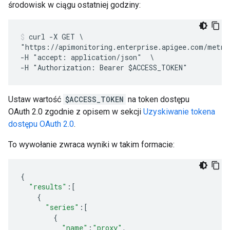
środowisk w ciągu ostatniej godziny:
curl -X GET \

"https://apimonitoring.enterprise.apigee.com/metri
-H "accept: application/json"  \

Ustaw wartość
$ACCESS_TOKEN
na token dostępu
OAuth 2.0 zgodnie z opisem w sekcji
Uzyskiwanie tokena
dostępu OAuth 2.0
.
To wywołanie zwraca wyniki w takim formacie:
{
"results"
:
[
{
"series"
:
[
{
"name"
:
"proxy"
,