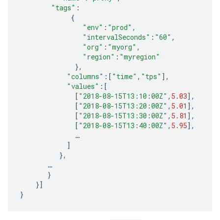
"tags"
:
{
"env"
:
"prod"
,
"intervalSeconds"
:
"60"
,
"org"
:
"myorg"
,
"region"
:
"myregion"
},
"columns"
:
[
"time"
,
"tps"
],
"values"
:
[
[
"2018-08-15T13:10:00Z"
,
5.03
],
[
"2018-08-15T13:20:00Z"
,
5.01
],
[
"2018-08-15T13:30:00Z"
,
5.81
],
[
"2018-08-15T13:40:00Z"
,
5.95
],
…
]
},
…
}
}]
}