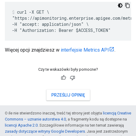
curl -X GET \

"https://apimonitoring.enterprise.apigee.com/metri
-H "accept: application/json" \

Więcej opcji znajdziesz w
interfejsie Metrics API
.
Czy te wskazówki były pomocne?
PRZEŚLIJ OPINIĘ
O ile nie stwierdzono inaczej, treść tej strony jest objęta
licencją Creative
Commons – uznanie autorstwa 4.0
, a fragmenty kodu są dostępne na
licencji Apache 2.0
. Szczegółowe informacje na ten temat zawierają
zasady dotyczące witryny Google Developers
. Java jest zastrzeżonym