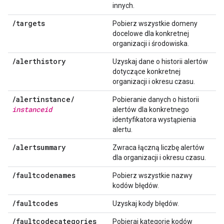
innych.
/
targets
Pobierz wszystkie domeny
docelowe dla konkretnej
organizacji i środowiska.
/
alerthistory
Uzyskaj dane o historii alertów
dotyczące konkretnej
organizacji i okresu czasu.
/
alertinstance
/
Pobieranie danych o historii
instanceid
alertów dla konkretnego
identyfikatora wystąpienia
alertu.
/
alertsummary
Zwraca łączną liczbę alertów
dla organizacji i okresu czasu.
/
faultcodenames
Pobierz wszystkie nazwy
kodów błędów.
/
faultcodes
Uzyskaj kody błędów.
/
faultcodecategories
Pobieraj kategorie kodów