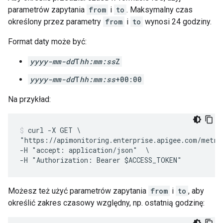
parametrów zapytania
from
i
to
. Maksymalny czas
określony przez parametry
from
i
to
wynosi 24 godziny.
Format daty może być:
yyyy-mm-dd
T
hh:mm:ss
Z
yyyy-mm-dd
T
hh:mm:ss
+00:00
Na przykład:
curl -X GET \

"https://apimonitoring.enterprise.apigee.com/metri
-H "accept: application/json"  \

Możesz też użyć parametrów zapytania
from
i
to
, aby
określić zakres czasowy względny, np. ostatnią godzinę: