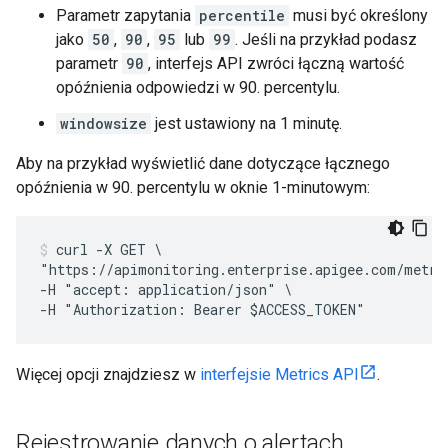
Parametr zapytania
percentile
musi być określony
jako
50
,
90
,
95
lub
99
. Jeśli na przykład podasz
parametr
90
, interfejs API zwróci łączną wartość
opóźnienia odpowiedzi w 90. percentylu.
windowsize
jest ustawiony na 1 minutę.
Aby na przykład wyświetlić dane dotyczące łącznego
opóźnienia w 90. percentylu w oknie 1-minutowym:
curl -X GET \

"https://apimonitoring.enterprise.apigee.com/metri
-H "accept: application/json" \

Więcej opcji znajdziesz w
interfejsie Metrics API
.
Rejestrowanie danych o alertach