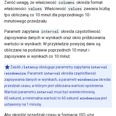
Zwróć uwagę, że właściwość
columns
określa format
właściwości
values
. Właściwość
values
zawiera liczbę
tps obliczaną co 10 minut dla poprzedniego 10-
minutowego przedziału.
Parametr zapytania
interval
określa częstotliwość
zapisywania danych w wynikach oraz okno próbkowania
wartości w wynikach. W przykładzie powyżej dane są
obliczane na podstawie poprzednich 10 minut i
zapisywane w wynikach co 10 minut.
Zasób
/latency
obsługuje parametry zapytania
interval
i
windowsize
. Parametr
interval
określa częstotliwość
zapisywania danych w wynikach, a parametr
windowsize
określa
przedział czasu, w którym jest obliczana wartość opóźnienia.
Wartość parametru
interval
musi być wielokrotnością
60 sekund, a minimalna wartość to 60 sekund.
windowsize
jest
ustawiony na 1 minutę.
Aby określić przedział czasu w formacie ISO, użyj