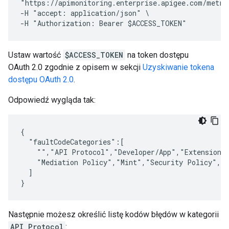
"https://apimonitoring.enterprise.apigee.com/metric
-H "accept: application/json" \

Ustaw wartość
$ACCESS_TOKEN
na token dostępu
OAuth 2.0 zgodnie z opisem w sekcji
Uzyskiwanie tokena
dostępu OAuth 2.0
.
Odpowiedź wygląda tak:
{

  "faultCodeCategories":[

    "","API Protocol","Developer/App","Extension P
    "Mediation Policy","Mint","Security Policy","S
  ]

Następnie możesz określić listę kodów błędów w kategorii
API Protocol
: