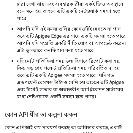
দ্বারা দেখা যায় এবং ব্যবহারকারীরা একই জিও অবস্থানে
বলে মনে হয়, তাহলে এটি একটি নেটওয়ার্ক সমস্যা হতে
পারে
আপনি যদি এই সমস্যাগুলির কোনওটিই দেখতে না পান
তবে এটি Apigee Edge এর সাথে একটি সমস্যা হতে পারে।
আপনি যদি সম্প্রতি একটি নীতি যোগ বা আপডেট করেন।
এটা ভুলভাবে কনফিগার করা হতে পারে.
যদি মোট প্রতিক্রিয়া সময় উচ্চ হিসাবে রিপোর্ট করা হয়,
কিন্তু গড় শেষ পয়েন্ট প্রতিক্রিয়া সময় পরিবর্তিত না হয়
তবে এটি একটি Apigee সমস্যা হতে পারে। যদি গড়
এন্ডপয়েন্ট রেসপন্স টাইমও বেশি হয় তাহলে এটি Apigee
এবং টার্গেট সার্ভার বা অভ্যন্তরীণ অ্যাপ্লিকেশন সার্ভারের
মধ্যে নেটওয়ার্কে একটি সমস্যা হতে পারে।
কোন API ধীর তা কল্পনা করুন
কোন এপিআই কম পারফর্ম করছে তা আবিষ্কার করতে, একটি