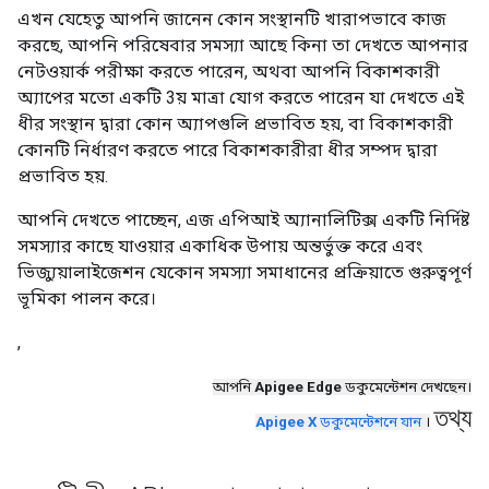
এখন যেহেতু আপনি জানেন কোন সংস্থানটি খারাপভাবে কাজ
করছে, আপনি পরিষেবার সমস্যা আছে কিনা তা দেখতে আপনার
নেটওয়ার্ক পরীক্ষা করতে পারেন, অথবা আপনি বিকাশকারী
অ্যাপের মতো একটি 3য় মাত্রা যোগ করতে পারেন যা দেখতে এই
ধীর সংস্থান দ্বারা কোন অ্যাপগুলি প্রভাবিত হয়, বা বিকাশকারী
কোনটি নির্ধারণ করতে পারে বিকাশকারীরা ধীর সম্পদ দ্বারা
প্রভাবিত হয়.
আপনি দেখতে পাচ্ছেন, এজ এপিআই অ্যানালিটিক্স একটি নির্দিষ্ট
সমস্যার কাছে যাওয়ার একাধিক উপায় অন্তর্ভুক্ত করে এবং
ভিজ্যুয়ালাইজেশন যেকোন সমস্যা সমাধানের প্রক্রিয়াতে গুরুত্বপূর্ণ
ভূমিকা পালন করে।
,
আপনি
Apigee Edge
ডকুমেন্টেশন দেখছেন।
তথ্য
Apigee X
ডকুমেন্টেশনে যান
।