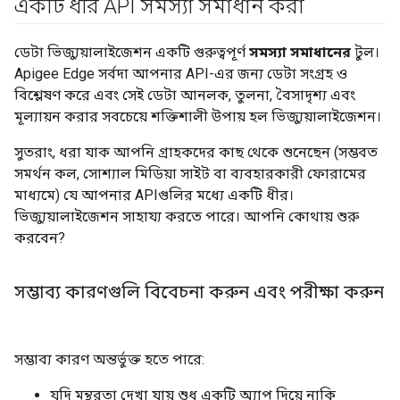
একটি ধীর API সমস্যা সমাধান করা
ডেটা ভিজ্যুয়ালাইজেশন একটি গুরুত্বপূর্ণ
সমস্যা সমাধানের
টুল।
Apigee Edge সর্বদা আপনার API-এর জন্য ডেটা সংগ্রহ ও
বিশ্লেষণ করে এবং সেই ডেটা আনলক, তুলনা, বৈসাদৃশ্য এবং
মূল্যায়ন করার সবচেয়ে শক্তিশালী উপায় হল ভিজ্যুয়ালাইজেশন।
সুতরাং, ধরা যাক আপনি গ্রাহকদের কাছ থেকে শুনেছেন (সম্ভবত
সমর্থন কল, সোশ্যাল মিডিয়া সাইট বা ব্যবহারকারী ফোরামের
মাধ্যমে) যে আপনার APIগুলির মধ্যে একটি ধীর।
ভিজ্যুয়ালাইজেশন সাহায্য করতে পারে। আপনি কোথায় শুরু
করবেন?
সম্ভাব্য কারণগুলি বিবেচনা করুন এবং পরীক্ষা করুন
সম্ভাব্য কারণ অন্তর্ভুক্ত হতে পারে:
যদি মন্থরতা দেখা যায় শুধু একটি অ্যাপ দিয়ে নাকি