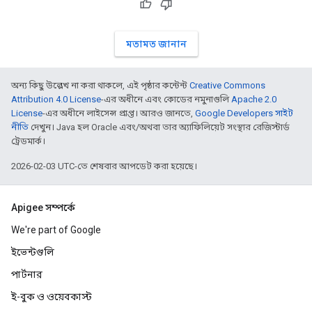
মতামত জানান
অন্য কিছু উল্লেখ না করা থাকলে, এই পৃষ্ঠার কন্টেন্ট
Creative Commons
Attribution 4.0 License
-এর অধীনে এবং কোডের নমুনাগুলি
Apache 2.0
License
-এর অধীনে লাইসেন্স প্রাপ্ত। আরও জানতে,
Google Developers সাইট
নীতি
দেখুন। Java হল Oracle এবং/অথবা তার অ্যাফিলিয়েট সংস্থার রেজিস্টার্ড
ট্রেডমার্ক।
2026-02-03 UTC-তে শেষবার আপডেট করা হয়েছে।
Apigee সম্পর্কে
We're part of Google
ইভেন্টগুলি
পার্টনার
ই-বুক ও ওয়েবকাস্ট