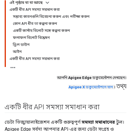
এই পৃষ্ঠায় যা যা আছে
একটি ধীর API সমস্যা সমাধান করা
সম্ভাব্য কারণগুলি বিবেচনা করুন এবং পরীক্ষা করুন
কোন API ধীর তা কল্পনা করুন
একটি কাস্টম রিপোর্ট সঙ্গে কল্পনা করুন
ফলাফল রিপোর্ট বিশ্লেষণ
ড্রিল ডাউন
আইন
একটি ধীর API সমস্যা সমাধান করা
আপনি
Apigee Edge
ডকুমেন্টেশন দেখছেন।
তথ্য
Apigee X
ডকুমেন্টেশনে যান
।
একটি ধীর API সমস্যা সমাধান করা
ডেটা ভিজ্যুয়ালাইজেশন একটি গুরুত্বপূর্ণ
সমস্যা সমাধানের
টুল।
Apigee Edge সর্বদা আপনার API-এর জন্য ডেটা সংগ্রহ ও