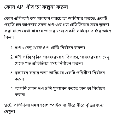
কোন API ধীর তা কল্পনা করুন
কোন এপিআই কম পারফর্ম করছে তা আবিষ্কার করতে, একটি
পদ্ধতি হল আপনার সমস্ত API-এর গড় প্রতিক্রিয়ার সময় তুলনা
করা যাতে দেখা যায় যে তাদের মধ্যে একটি লাইনের বাইরে আছে
কিনা।
APIs মেনু থেকে API প্রক্সি নির্বাচন করুন।
API প্রক্সি পৃষ্ঠার পারফরম্যান্স বিভাগে, পারফরম্যান্স মেনু
থেকে গড় প্রতিক্রিয়া সময় নির্বাচন করুন।
মূল্যায়ন করার জন্য তারিখের একটি পরিসীমা নির্বাচন
করুন।
আপনি কোন APIগুলি মূল্যায়ন করতে চান তা নির্বাচন
করুন৷
প্লটে, প্রতিক্রিয়া সময় হঠাৎ স্পাইক বা ধীরে ধীরে বৃদ্ধির জন্য
দেখুন।