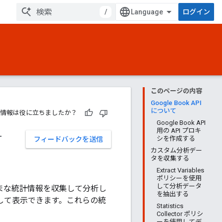
/
ログイン
このページの内容
Google Book API
について
情報は役に立ちましたか？
Google Book API
ー
用の API プロキ
シを作成する
フィードバックを送信
カスタム分析デー
タを収集する
Extract Variables
ポリシーを使用
して分析データ
らさまざまな統計情報を収集して分析し
を抽出する
使用して表示できます。これらの統
Statistics
Collector ポリシ
ーを使用してデ