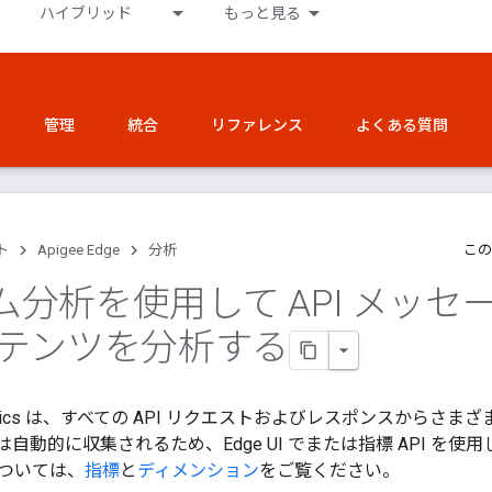
ハイブリッド
もっと見る
管理
統合
リファレンス
よくある質問
ト
Apigee Edge
分析
この
分析を使用して API メッセ
ンテンツを分析する
Analytics は、すべての API リクエストおよびレスポンスか
自動的に収集されるため、Edge UI でまたは指標 API を
ついては、
指標
と
ディメンション
をご覧ください。