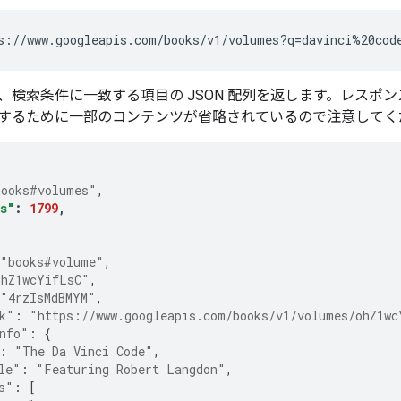
s://www.googleapis.com/books/v1/volumes?q=davinci%20cod
、検索条件に一致する項目の JSON 配列を返します。レスポ
するために一部のコンテンツが省略されているので注意してく
books#volumes"
,
s"
:
1799
,
[
"books#volume"
,
ohZ1wcYifLsC"
,
"4rzIsMdBMYM"
,
k"
:
"https://www.googleapis.com/books/v1/volumes/ohZ1wc
nfo"
:
{
:
"The Da Vinci Code"
,
le"
:
"Featuring Robert Langdon"
,
s"
:
[