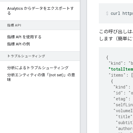
Analytics からデータをエクスポートす
curl http
る
指標 API
この呼び出しは
指標 API を使用する
します（簡単に
指標 API の例
トラブルシューティング
{
"kind"
:
"
分析によるトラブルシューティング
"totalItem
"items"
:
分析エンティティの値「(not set)」の意
味
{
"kind"
:
"id"
:
"
"etag"
:
"selfLin
"volumeI
"title"
"subtit
"author