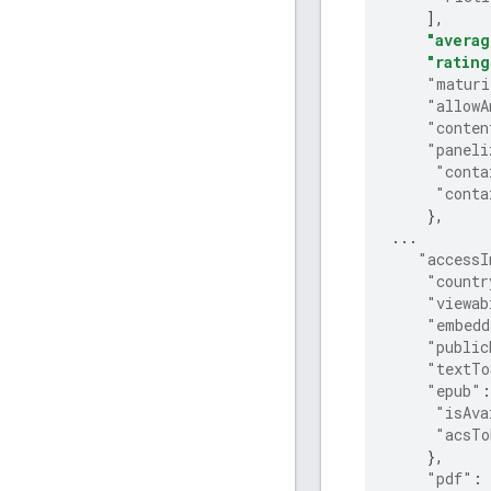
],
"averag
"rating
"maturi
"allowA
"conten
"paneli
"conta
"conta
},
...
"accessI
"countr
"viewab
"embedd
"public
"textTo
"epub"
:
"isAva
"acsTo
},
"pdf"
: