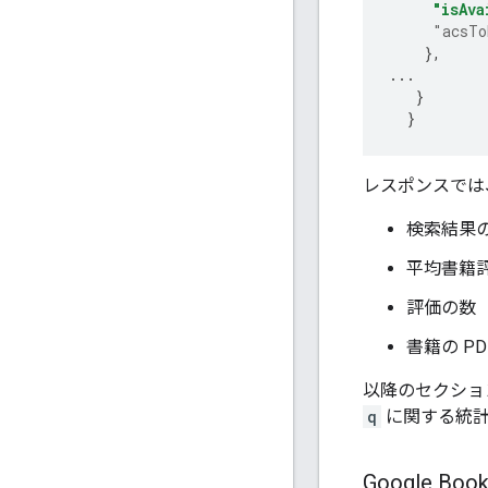
"isAva
"acsTo
},
...
}
}
レスポンスでは
検索結果
平均書籍
評価の数
書籍の P
以降のセクショ
q
に関する統計
Google B