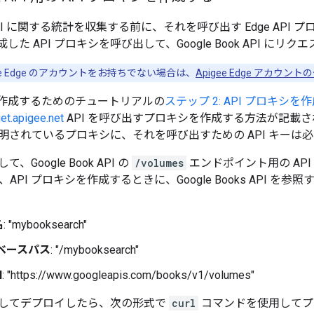
ok API に関する統計を収集する前に、それを呼び出す Edge AP
た API プロキシを呼び出して、Google Book API にリ
ee Edge のアカウントをお持ちでない場合は、
Apigee Edge アカウント
シを作成するためのチュートリアルの
ステップ 2: API プロキシを
et.apigee.net
API を呼び出すプロキシを作成する方法が記載
明されているプロキシに、それを呼び出すための API キーは
Google Book API の
/volumes
エンドポイント用の AP
、API プロキシを作成するときに、Google Books API 
名
: "mybooksearch"
ベースパス
: "/mybooksearch"
I
: "https://www.googleapis.com/books/v1/volumes"
してデプロイしたら、次の形式で
curl
コマンドを使用してプ