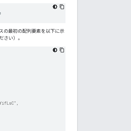
e
ンスの最初の配列要素を以下に示
ださい）。
YifLsC"
,