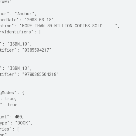
rown"
her"
:
"Anchor"
,
hedDate"
:
"2003-03-18"
,
ption"
:
"MORE THAN 80 MILLION COPIES SOLD ...."
,
ryIdentifiers"
:
[
"
:
"ISBN_10"
,
tifier"
:
"0385504217"
"
:
"ISBN_13"
,
tifier"
:
"9780385504218"
gModes"
:
{
:
true
,
"
:
true
unt"
:
400
,
ype"
:
"BOOK"
,
ries"
:
[
on"