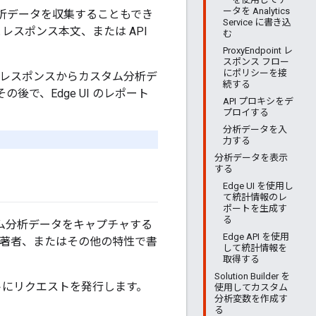
ータを Analytics
分析データを収集することもでき
Service に書き込
レスポンス本文、または API
む
ProxyEndpoint レ
スポンス フロー
にポリシーを接
 / レスポンスからカスタム分析デ
続する
その後で、Edge UI のレポート
API プロキシをデ
プロイする
分析データを入
力する
分析データを表示
する
Edge UI を使用し
て統計情報のレ
ポートを生成す
る
ム分析データをキャプチャする
Edge API を使用
主題、著者、またはその他の特性で書
して統計情報を
取得する
Solution Builder を
にリクエストを発行します。
使用してカスタム
分析変数を作成す
る