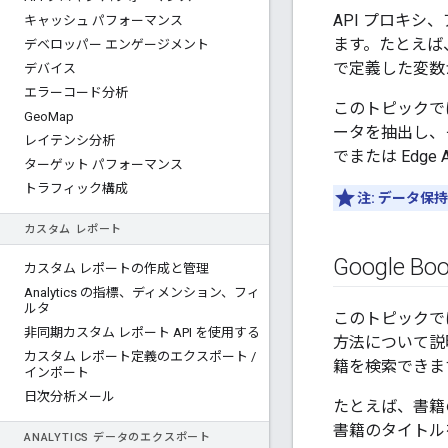
API プロキ
キャッシュ パフォーマンス
ます。たとえば
デベロッパー エンゲージメント
で定義した変数
デバイス
エラーコード分析
このトピックで
Geo
Map
ータを抽出し、その
レイテンシ分析
でまたは Edg
ターゲット パフォーマンス
トラフィック構成
注: データ保持
カスタム レポート
Google B
カスタム レポートの作成と管理
Analytics の指標、ディメンション、フィ
ルタ
このトピックでは
非同期カスタム レポート API を使用する
方法について説明
カスタム レポート定義のエクスポート
/
籍を検索できま
インポート
日次分析メール
たとえば、書籍
書籍のタイトルを
ANALYTICS データのエクスポート