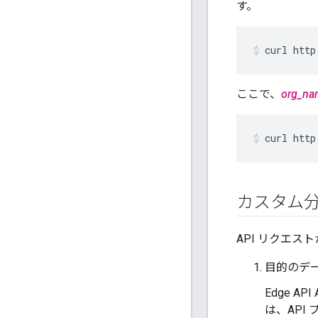
す。
curl http
ここで、
org_na
curl http
カスタム
API リクエ
目的のデ
Edge 
は、API