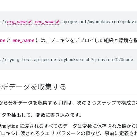
://
org_name
-
env_name
.apigee.net/mybooksearch?q=davi
me
と
env_name
には、プロキシをデプロイした組織と環境を指
://myorg-test.apigee.net/mybooksearch?q=davinci%20code
分析データを収集する
ストから分析データを収集する手順は、次の 2 つステップで構成
ータを抽出して、変数に書き込みます。
API Analytics に渡されるすべてのデータは変数に保存された
 プロキシに渡されるクエリ パラメータの値など、事前に定義された