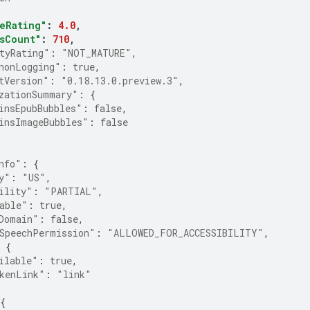
eRating"
:
4.0
,
sCount"
:
710
,
tyRating"
:
"NOT_MATURE"
,
nonLogging"
:
true
,
tVersion"
:
"0.18.13.0.preview.3"
,
zationSummary"
:
{
insEpubBubbles"
:
false
,
insImageBubbles"
:
false
nfo"
:
{
y"
:
"US"
,
ility"
:
"PARTIAL"
,
able"
:
true
,
Domain"
:
false
,
SpeechPermission"
:
"ALLOWED_FOR_ACCESSIBILITY"
,
{
ilable"
:
true
,
kenLink"
:
"link"
{