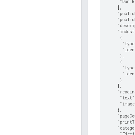
"Dan B
],
"publis
"publis
"descri
"indust
{
"type
"iden
},
{
"type
"iden
}
],
"readin
"text"
"image
},
"pageCo
"printT
"catego
"Ficti