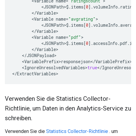
<
Variable
name
=
"ratingscount"
>
<
JSONPath
>$.
items
[
0
]
.
volumeInfo
.
rating
<
/
Variable
>
<
Variable
name
=
"avgrating"
>
<
JSONPath
>$.
items
[
0
]
.
volumeInfo
.
averag
<
/
Variable
>
<
Variable
name
=
"pdf"
>
<
JSONPath
>$.
items
[
0
]
.
accessInfo
.
pdf
.
is
<
/
Variable
>
<
/
JSONPayload
>
<
VariablePrefix
>
responsejson
<
/
VariablePrefix
>
<
IgnoreUnresolvedVariables
>
true
<
/
IgnoreUnresolv
<
/
ExtractVariables
>
Verwenden Sie die Statistics Collector-
Richtlinie
,
um Daten in den Analytics-Service zu
schreiben
.
Verwenden Sie die
Statistics Collector-Richtlinie
. um