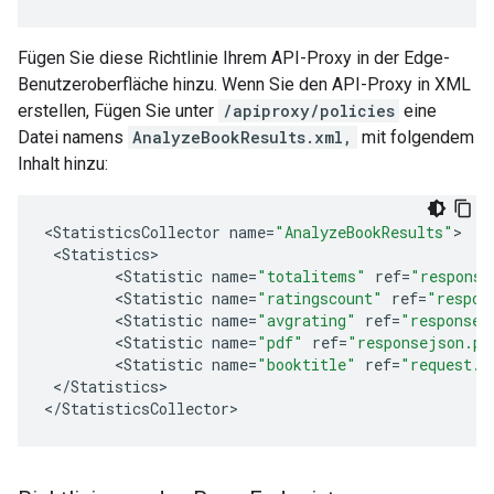
Fügen Sie diese Richtlinie Ihrem API-Proxy in der Edge-
Benutzeroberfläche hinzu. Wenn Sie den API-Proxy in XML
erstellen, Fügen Sie unter
/apiproxy/policies
eine
Datei namens
AnalyzeBookResults.xml,
mit folgendem
Inhalt hinzu:
<
StatisticsCollector
name
=
"AnalyzeBookResults"
<
Statistics
<
Statistic
name
=
"totalitems"
ref
=
"response
<
Statistic
name
=
"ratingscount"
ref
=
"respon
<
Statistic
name
=
"avgrating"
ref
=
"responsej
<
Statistic
name
=
"pdf"
ref
=
"responsejson.pd
<
Statistic
name
=
"booktitle"
ref
=
"request.q
<
/
Statistics
>

<
/
StatisticsCollector
>