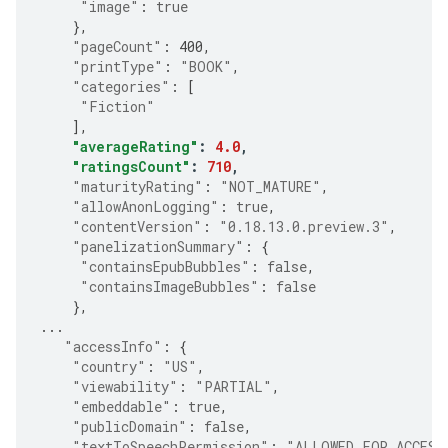
"image"
:
true
},
"pageCount"
:
400
,
"printType"
:
"BOOK"
,
"categories"
:
[
"Fiction"
],
"averageRating"
:
4.0
,
"ratingsCount"
:
710
,
"maturityRating"
:
"NOT_MATURE"
,
"allowAnonLogging"
:
true
,
"contentVersion"
:
"0.18.13.0.preview.3"
,
"panelizationSummary"
:
{
"containsEpubBubbles"
:
false
,
"containsImageBubbles"
:
false
},
...
"accessInfo"
:
{
"country"
:
"US"
,
"viewability"
:
"PARTIAL"
,
"embeddable"
:
true
,
"publicDomain"
:
false
,
"textToSpeechPermission"
:
"ALLOWED_FOR_ACCESS