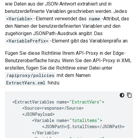
wie Daten aus der JSON-Antwort extrahiert und in
benutzerdefinierte Variablen geschrieben werden. Jedes
<Variable>
-Element verwendet das
name
-Attribut, das
den Namen der benutzerdefinierten Variablen und den
zugehörigen JSONPath-Ausdruck angibt. Das
<VariablePrefix>
-Element gibt das Variablenpräfix an.
Fügen Sie diese Richtlinie Ihrem API-Proxy in der Edge-
Benutzeroberfläche hinzu. Wenn Sie den API-Proxy in XML
erstellen, fügen Sie die Richtlinie einer Datei unter
/apiproxy/policies
mit dem Namen
ExtractVars.xml
hinzu:
<
ExtractVariables
name
=
"ExtractVars"
>
<
Source
>
response
<
/
Source
>
<
JSONPayload
>
<
Variable
name
=
"totalitems"
>
<
JSONPath
>$.
totalItems
<
/
JSONPath
>
<
/
Variable
>