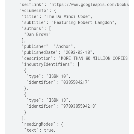
"selfLink"
:
"https://www.googleapis.com/books/
"volumeInfo"
:
{
"title"
:
"The Da Vinci Code"
,
"subtitle"
:
"Featuring Robert Langdon"
,
"authors"
:
[
"Dan Brown"
],
"publisher"
:
"Anchor"
,
"publishedDate"
:
"2003-03-18"
,
"description"
:
"MORE THAN 80 MILLION COPIES S
"industryIdentifiers"
:
[
{
"type"
:
"ISBN_10"
,
"identifier"
:
"0385504217"
},
{
"type"
:
"ISBN_13"
,
"identifier"
:
"9780385504218"
}
],
"readingModes"
:
{
"text"
:
true
,