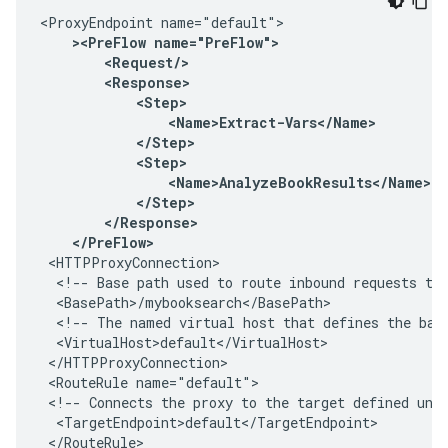
<ProxyEndpoint name="default">

><PreFlow name="PreFlow">

        <Request/>

        <Response>

            <Step>

                <Name>Extract-Vars</Name>

            </Step>

            <Step>

                <Name>AnalyzeBookResults</Name>

            </Step>

        </Response>

    </PreFlow>
 <HTTPProxyConnection>

  <!-- Base path used to route inbound requests to 
  <BasePath>/mybooksearch</BasePath>

  <!-- The named virtual host that defines the base
  <VirtualHost>default</VirtualHost>

 </HTTPProxyConnection>

 <RouteRule name="default">

 <!-- Connects the proxy to the target defined unde
  <TargetEndpoint>default</TargetEndpoint>

 </RouteRule>
