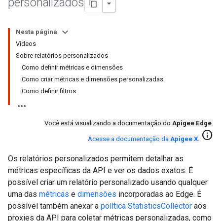
personalizados
Nesta página
Vídeos
Sobre relatórios personalizados
Como definir métricas e dimensões
Como criar métricas e dimensões personalizadas
Como definir filtros
Você está visualizando a documentação do
Apigee Edge
.
info
Acesse a documentação da
Apigee X
.
Os relatórios personalizados permitem detalhar as
métricas específicas da API e ver os dados exatos. É
possível criar um relatório personalizado usando qualquer
uma das
métricas
e
dimensões
incorporadas ao Edge. É
possível também anexar a
política StatisticsCollector
aos
proxies da API para coletar métricas personalizadas, como