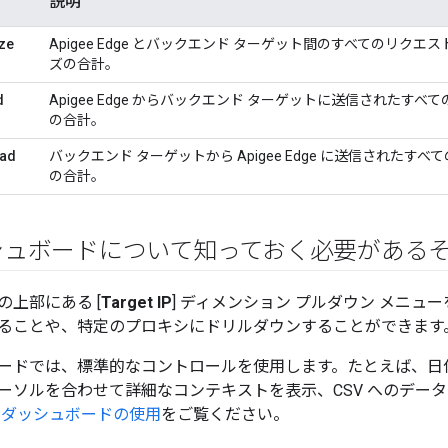
説明
ize
Apigee Edge とバックエンド ターゲット間のすべてのリク
ズの合計。
d
Apigee Edge からバックエンド ターゲットに送信されたす
の合計。
oad
バックエンド ターゲットから Apigee Edge に送信されたす
の合計。
シュボードについて知っておく必要がある
の上部にある [
Target IP
] ディメンション プルダウン メニュ
ることや、特定のプロキシにドリルダウンすることができます
ードでは、標準的なコントロールを使用します。たとえば、日
ーソルを合わせて詳細なコンテキストを表示、CSV へのデー
tics ダッシュボードの使用
をご覧ください。