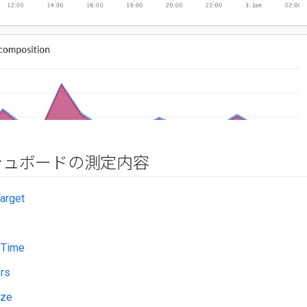
シュボードの測定内容
Target
 Time
ors
ize