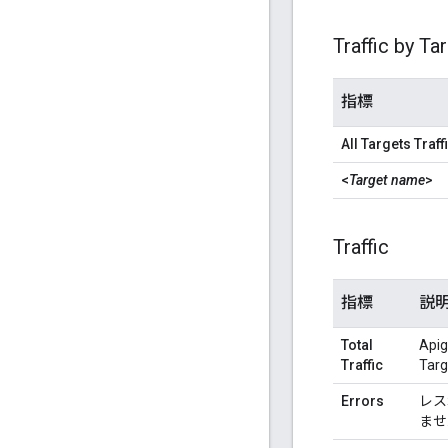
Traffic by Ta
指標
All Targets Traff
<
Target name
>
Traffic
指標
説
Total
Ap
Traffic
Tar
Errors
レス
ませ