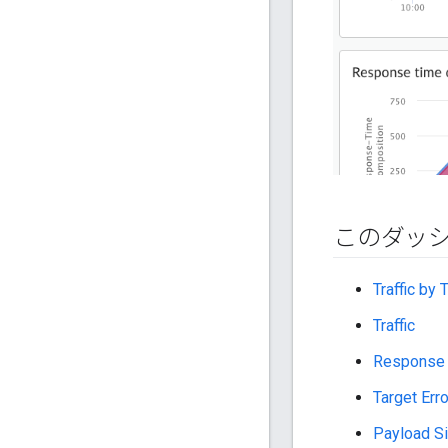
このダッ
Traffic by 
Traffic
Response
Target Err
Payload S