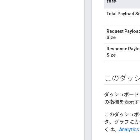
指標
Total Payload S
Request Payloa
Size
Response Payl
Size
このダッ
ダッシュボード
の指標を表示す
このダッシュボ
タ、グラフにカ
くは、
Analy