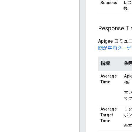
Success
レス
数。
Response T
Apigee コ
間が平均ターゲ
指標
説
Average
Ap
Time
均。
言い
て
Average
リク
Target
ポ
Time
基本