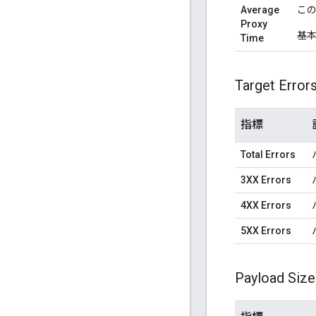
Average
この値
Proxy
基本
Time
Target Error
指標
Total Errors
3XX Errors
4XX Errors
5XX Errors
Payload Size