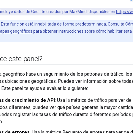
 incluye datos de GeoLite creados por MaxMind, disponibles en
https:/
Esta función está inhabilitada de forma predeterminada. Consulta
Cómo
mapas geográficos
para obtener instrucciones sobre cómo habilitar esta 
ce este panel?
 geográfico hace un seguimiento de los patrones de tráfico, los 
las ubicaciones geográficas. Puedes ver información sobre todas
. Este panel te ayuda a evaluar lo siguiente:
s de crecimiento de API
: Usa la métrica de tráfico para ver de
dos diferentes, puedes ver qué países generan la mayor cantida
edes registrar las tasas de tráfico durante diferentes períodos 
o.
s de errores
: Usa la métrica Recuento de errores para ver de 