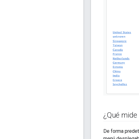
¿Qué mide 
De forma predete
menú desplega