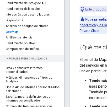
Rendimiento del proxy de API
Rendimiento de la caché
Este producto
Interacción con desarrolladores
Nube privada:
Dispositivos
geográfica y los 
Análisis de códigos de errores
Private Cloud.
Geo
Map
Análisis de latencia
Rendimiento objetivo
¿Qué me di
Composición del tráfico
INFORMES PERSONALIZADOS
El panel de Mapa
del servicio en 
Crea y administra informes
una en particular
personalizados
Métricas
,
dimensiones y filtros de
Tendencia
Analytics
usas perío
Usa la API de informes personalizados
asíncronos
También pu
Exporta
/
importa definiciones de
crecimient
informes personalizados
Tendencia
Correos electrónicos estadísticos