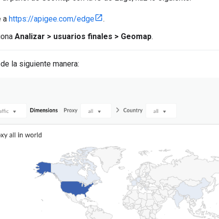
e a
https://apigee.com/edge
.
iona
Analizar > usuarios finales > Geomap
.
 de la siguiente manera: