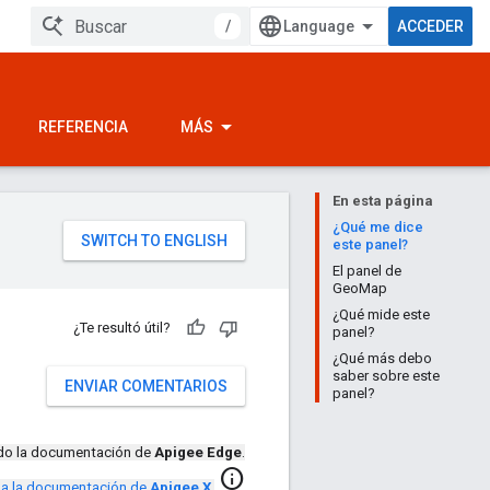
/
ACCEDER
REFERENCIA
MÁS
En esta página
¿Qué me dice
este panel?
El panel de
GeoMap
¿Qué mide este
¿Te resultó útil?
panel?
¿Qué más debo
saber sobre este
ENVIAR COMENTARIOS
panel?
ndo la documentación de
Apigee Edge
.
info
r a la documentación de
Apigee X
.