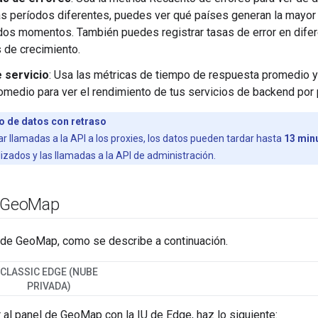
as períodos diferentes, puedes ver qué países generan la mayor
os momentos. También puedes registrar tasas de error en difer
 de crecimiento.
e servicio
: Usa las métricas de tiempo de respuesta promedio 
omedio para ver el rendimiento de tus servicios de backend por 
lo de datos con retraso
r llamadas a la API a los proxies, los datos pueden tardar hasta
13 min
zados y las llamadas a la API de administración.
 Geo
Map
 de GeoMap, como se describe a continuación.
CLASSIC EDGE (NUBE
PRIVADA)
 al panel de GeoMap con la IU de Edge, haz lo siguiente: