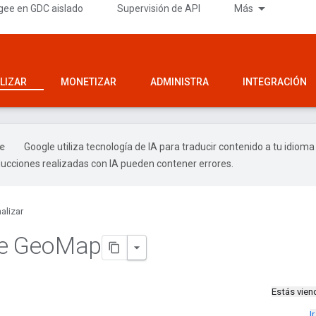
gee en GDC aislado
Supervisión de API
Más
LIZAR
MONETIZAR
ADMINISTRA
INTEGRACIÓN
Google utiliza tecnología de IA para traducir contenido a tu idioma
ducciones realizadas con IA pueden contener errores.
alizar
e Geo
Map
Estás vie
I