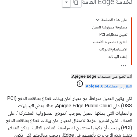
لخدمة Edge العامة
على هذه الصفحة
مصفوفة مسؤولية العميل
تعيين متطلبات PCI
التتبّع / تصحيح الأخطاء
الاستخدام/الأذونات
إخفاء البيانات
أنت تطّلع على مستندات
Apigee Edge
.
info
انتقِل إلى
مستندات Apigee X
.
لكي يكون العميل متوافقًا مع معيار أمان بيانات قطاع بطاقات الدفع (PCI
DSS) على Apigee Edge Public Cloud، هناك بعض الإجراءات
والعمليات التي يملكها العميل بموجب "نموذج المسؤولية المشتركة". على
العملاء الذين اشتروا حزمة الامتثال لمعيار أمان بيانات قطاع بطاقات الدفع
(PCI) ويجب أن يكونوا ممتثلين له مراجعة العناصر التالية. يمكن للعملاء
تنفيذ هذه الإجراءات بأنفسهم في Edge، ويجب معالجتها لكي تكون