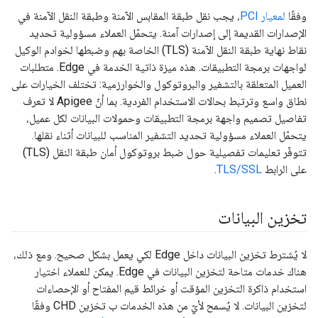
وفقًا
لمعيار PCI
، يجب نقل طبقة المقابس الآمنة وطبقة النقل الآمنة في
الإصدارات القديمة إلى إصدارات آمنة. يتحمّل العملاء مسؤولية تحديد
نقاط نهاية طبقة النقل الآمنة (TLS) الخاصة بهم وضبطها لخوادم الوكيل
لواجهات برمجة التطبيقات. هذه ميزة ذاتية الخدمة في Edge. متطلبات
العميل المتعلقة بالتشفير والبروتوكول والخوارزمية: تختلف الخيارات على
نطاق واسع وترتبط بحالات الاستخدام الفردية. بما أنّ Apigee لا تعرف
تفاصيل تصميم واجهة برمجة التطبيقات وحمولات البيانات لكل عميل،
يتحمّل العملاء مسؤولية تحديد التشفير المناسب للبيانات أثناء نقلها.
تتوفّر تعليمات تفصيلية حول ضبط بروتوكول أمان طبقة النقل (TLS)
على الرابط
TLS/SSL
.
تخزين البيانات
لا يُشترط تخزين البيانات داخل Edge لكي يعمل بشكل صحيح. ومع ذلك،
هناك خدمات متاحة لتخزين البيانات في Edge. يمكن للعملاء اختيار
استخدام ذاكرة التخزين المؤقت أو خرائط قيم المفتاح أو الإحصاءات
لتخزين البيانات. لا يُسمح لأيّ من هذه الخدمات ب تخزين CHD وفقًا