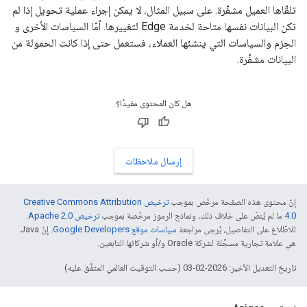
تلقّاها العميل مشفّرة. على سبيل المثال، لا يمكن إجراء عملية تحويل إذا لم
تكن البيانات نفسها متاحة لخدمة Edge لتغييرها. أمّا السياسات الأخرى و
الحِزم والسياسات التي ينشئها العملاء، فستعمل حتى إذا كانت الحمولة من
البيانات مشفَّرة.
هل كان المحتوى مفيدًا؟
إرسال ملاحظات
إنّ محتوى هذه الصفحة مرخّص بموجب
ترخيص Creative Commons Attribution
4.0‏
ما لم يُنصّ على خلاف ذلك، ونماذج الرموز مرخّصة بموجب
ترخيص Apache 2.0‏
.
للاطّلاع على التفاصيل، يُرجى مراجعة
سياسات موقع Google Developers‏
. إنّ Java
هي علامة تجارية مسجَّلة لشركة Oracle و/أو شركائها التابعين.
تاريخ التعديل الأخير: 2026-02-03 (حسب التوقيت العالمي المتفَّق عليه)