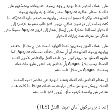
على العملاء اختبار نقاط نهاية واجهة برمجة التطبيقات، ونشجّعهم على
ذلك. لا تحظر اتفاقية Apigee اختبار نقاط نهاية واجهة برمجة
التطبيقات، ولكن لا نسمح لك باختبار واجهة مستخدم إدارة المشترَكة. إذا
كنت بحاجة إلى توضيح إضافي، يُرجى فتح طلب دعم مع الإشارة إلى
الاختبار المخطّط. نشكرك على إرسال إشعار إلى فريق Apigee مسبقًا حتى
نتمكّن من معرفة عدد زيارات الاختبار.
على العملاء الذين يختبِرون نقاط النهاية البحث عن أي مشاكل متعلّقة
بواجهة برمجة التطبيقات أو أي مشاكل متعلّقة بخدمات Apigee، كما
عليهم التحقّق من بروتوكول أمان طبقة النقل والعناصر الأخرى القابلة
للضبط. يجب إبلاغ Apigee بأي عناصر يتم العثور عليها ذات صلة
بخدمات Apigee من خلال طلب دعم.
إنّ معظم العناصر ذات الصلة بنقطة النهاية هي عناصر ذاتية الخدمة
للعملاء ويمكن حلّها من خلال مراجعة مستندات Edge. إذا كانت هناك
عناصر غير واضحة كيفية حلّها، يُرجى فتح طلب دعم.
إعداد بروتوكول أمان طبقة النقل (TLS)