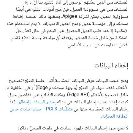
المستخدمين الذين يمكنهم الوصول إلى أداة التتبّع. بما أنّ إدارة
المستخدمين هي مسؤولية العميل، فإنّ منح أذونات التتبّع هي أيضًا
مسؤولية العميل. يمكن لشركة Apigee، بصفتها مالك المنصة، إضافة
مستخدم إلى مؤسسة عميل ومنح العميل الامتيازات. لا يتم استخدام هذه
الإمكانية إلا عند طلب العميل الحصول على الدعم في حال تعذّر حلّ
المشكلة من خلال خدمة العملاء، ويُعتقد أنّ مراجعة جلسة التتبّع تقدّم
أفضل المعلومات عن السبب الأساسي.
إخفاء البيانات
يمنع حجب البيانات عرض البيانات الحسّاسة أثناء جلسة التتبّع/تصحيح
الأخطاء فقط، سواء في التتبّع (واجهة مستخدم Edge) أو في الخلفية من
خلال تصحيح الأخطاء (Edge API). يمكنك الاطّلاع على تفاصيل حول
كيفية إعداد عملية إخفاء البيانات في مقالة
إخفاء البيانات وإخفائها
. يُعدّ
إخفاء البيانات الحسّاسة جزءًا من
متطلّبات PCI 3 - حماية بيانات حامل
البطاقة المخزّنة
.
لا تمنع ميزة إخفاء البيانات ظهور البيانات في ملفات السجلّ وذاكرة