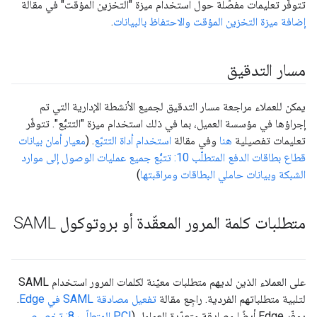
تتوفّر تعليمات مفصّلة حول استخدام ميزة "التخزين المؤقت" في مقالة
إضافة ميزة التخزين المؤقت والاحتفاظ بالبيانات
.
مسار التدقيق
يمكن للعملاء مراجعة مسار التدقيق لجميع الأنشطة الإدارية التي تم
إجراؤها في مؤسسة العميل، بما في ذلك استخدام ميزة "التتبُّع". تتوفّر
تعليمات تفصيلية
هنا
وفي مقالة
استخدام أداة التتبّع
. (
معيار أمان بيانات
قطاع بطاقات الدفع المتطلّب 10: تتبُّع جميع عمليات الوصول إلى موارد
الشبكة وبيانات حاملي البطاقات ومراقبتها
)
متطلبات كلمة المرور المعقّدة أو بروتوكول SAML
على العملاء الذين لديهم متطلبات معيّنة لكلمات المرور استخدام SAML
لتلبية متطلباتهم الفردية. راجِع مقالة
تفعيل مصادقة SAML في Edge
.
يوفّر Edge أيضًا مصادقة متعدّدة العوامل (
PCI المتطلّب 8: تخصيص