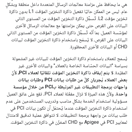
هي ما يحافظ على مزامنة معالجات الرسائل المتعددة داخل منطقة وبشكلٍ
عام. ليس من الممكن حاليًا تفعيل ذاكرة التخزين المؤقت L1 بدون ذاكرة
تخزين مؤقت L2. تُسجِّل ذاكرة التخزين المؤقت من المستوى الثاني
البيانات على القرص حتى يمكن مزامنتها مع معالجات الرسائل الأخرى
لمؤسّسة العميل. بما أنّه تُسجِّل ذاكرة التخزين المؤقت من المستوى الثاني
البيانات على القرص، لا يُسمَح باستخدام ذاكرة التخزين المؤقت لبيانات
CHD أو البيانات الأخرى المحظورة.
يُسمح للعملاء باستخدام ذاكرة التخزين المؤقت للبيانات غير المشمولة
بسياسة "البيانات الحسّاسة الخاصة بالعملاء" والبيانات الأخرى غير
المقيّدة.
لا يتم إيقاف ذاكرة التخزين المؤقت تلقائيًا لعملاء PCI، لأنّ
بعض العملاء يُجريان كلّ من طلبات بيانات PCI وطلبات بيانات
واجهات برمجة التطبيقات غير المرتبطة بPCI من خلال مؤسسة
واحدة.
ولأنّ هذه الميزة لا تزال مفعّلة لعملاء PCI، تقع على عاتق العميل
مسؤولية استخدام الخدمة بشكلٍ مناسب وتدريب المستخدمين على عدم
استخدام ذاكرة التخزين المؤقت عندما يُحتمَل أن تكون بيانات PCI في
طلب بيانات من واجهة برمجة التطبيقات. لا تتوافق عملية تدقيق الامتثال
لمعايير PCI في Apigee مع CHD المخزّن في ذاكرة التخزين المؤقت.