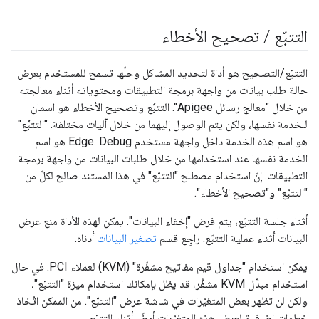
التتبّع
/
تصحيح الأخطاء
التتبّع/التصحيح هو أداة لتحديد المشاكل وحلّها تسمح للمستخدم بعرض
حالة طلب بيانات من واجهة برمجة التطبيقات ومحتوياته أثناء معالجته
من خلال "معالج رسائل Apigee". التتبُّع وتصحيح الأخطاء هو اسمان
للخدمة نفسها، ولكن يتم الوصول إليهما من خلال آليات مختلفة. "التتبُّع"
هو اسم هذه الخدمة داخل واجهة مستخدم Edge. Debug هو اسم
الخدمة نفسها عند استخدامها من خلال طلبات البيانات من واجهة برمجة
التطبيقات. إنّ استخدام مصطلح "التتبّع" في هذا المستند صالح لكلّ من
"التتبّع" و"تصحيح الأخطاء".
أثناء جلسة التتبّع، يتم فرض "إخفاء البيانات". يمكن لهذه الأداة منع عرض
البيانات أثناء عملية التتبّع. راجِع قسم
تصغير البيانات
أدناه.
يمكن استخدام "جداول قيم مفاتيح مشفّرة" (KVM) لعملاء PCI. في حال
استخدام مبدِّل KVM مشفَّر، قد يظل بإمكانك استخدام ميزة "التتبّع"،
ولكن لن تظهر بعض المتغيّرات في شاشة عرض "التتبّع". من الممكن اتّخاذ
خطوات إضافية لعرض هذه المتغيّرات أيضًا أثناء التتبّع.