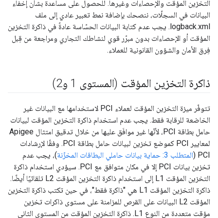
التخزين المؤقت والإحصاءات وغيرها. للحصول على مساعدة بشأن إخفاء
البيانات في السجلّات، ننصحك بإضافة نمط تعبير عادي إلى ملف
logback.xml. يجب عدم كتابة البيانات الحسّاسة عادةً في ذاكرة التخزين
المؤقت أو الإحصاءات بدون مبرّر قوي لنشاطك التجاري ومراجعة من قِبل
فِرق الأمان والشؤون القانونية للعملاء.
ذاكرة التخزين المؤقت (المستوى 1 و2)
تتوفّر ميزة التخزين المؤقت لعملاء PCI لاستخدامها مع البيانات غير
الخاضعة للرقابة فقط. يجب عدم استخدام ذاكرة التخزين المؤقت لبيانات
حامل بطاقة PCI، لأنّها غير موافَق عليها من خلال تدقيق امتثال Apigee
لمعايير PCI كموضع تخزين لبيانات حامل بطاقة PCI. وفقًا لإرشادات
PCI (
المتطلب 3: حماية بيانات حاملي البطاقات المخزّنة
)، يجب عدم
تخزين بيانات PCI إلا في مكان متوافق مع PCI. سيؤدي استخدام ذاكرة
التخزين المؤقت L1 إلى استخدام ذاكرة التخزين المؤقت L2 تلقائيًا أيضًا.
ذاكرة التخزين المؤقت L1 هي "ذاكرة فقط"، في حين تكتب ذاكرة التخزين
المؤقت L2 البيانات على القرص للمزامنة على مستوى ذاكرات تخزين
مؤقت متعددة من النوع L1. ذاكرة التخزين المؤقت من المستوى الثاني