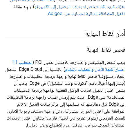
معرّف فريد لكل شخص لديه إذن الوصول إلى الكمبيوتر
). راجِع مقالة
تفعيل المصادقة الثنائية لحسابك على Apigee
.
أمان نقاط النهاية
فحص نقاط النهاية
يجب فحص المضيفين واختبارهم للامتثال لمعيار PCI (
المتطلب 11:
اختبار أنظمة الأمان والعمليات بانتظام
). بالنسبة إلى Edge Cloud، يتحمّل
العملاء مسؤولية فحص نقاط نهاية واجهة برمجة التطبيقات واختبارها
(يُشار إليها أحيانًا باسم "مكونات وقت التشغيل") في Edge. يجب أن
يشمل اختبار العميل خدمات الوكيل الفعلية لواجهة برمجة التطبيقات
المستضافة على Edge، حيث يتم إرسال طلبات واجهة برمجة التطبيقات
إلى Edge قبل معالجتها ثم تسليمها إلى مركز بيانات العميل. لا تتم
الموافقة على اختبار الموارد المشتركة، مثل واجهة مستخدم بوابة الإدارة،
للعملاء الفرديين (يتوفر تقرير تابع لجهة خارجية يتناول اختبار الخدمات
المشتركة للعملاء بموجب اتفاقية عدم الإفصاح وعند الطلب).