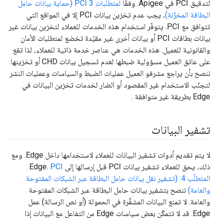
لتدقيق PCI في Apigee. وفقًا
لمتطلبات PCI 3 (حماية بيانات حامل
البطاقة المخزّنة)
، يجب عدم تخزين بيانات PCI إلا في المواقع التي
تتوافق مع PCI. يتوفّر استخدام هذه الخدمات للعملاء لتخزين بيانات غير
بيانات بطاقات PCI أو بيانات أخرى غير مقيّدة تخضع لمتطلبات الأمان
والقانونية للعميل. هذه الخدمات هي عناصر خدمة ذاتية للعملاء، لذا تقع
على عاتق العميل مسؤولية ضبطها لعدم تسجيل بيانات CHD أو تخزينها.
ننصح بأن يراجع مشرفو العميل عمليات الضبط والسياسات وعمليات النشر
لتجنّب الاستخدام غير المقصود أو الضار لخدمات تخزين البيانات في
Edge بطريقة غير متوافقة .
تشفير البيانات
لا يتم تقديم أدوات تشفير البيانات للعملاء لاستخدامها داخل Edge. ومع
ذلك، يحق للعملاء تشفير بيانات PCI قبل إرسالها إلى Edge.
PCI
المتطلّب 4: (تشفير نقل بيانات حامل البطاقة عبر الشبكات المفتوحة
والعامة)
ننصح بتشفير بيانات حامل البطاقة عبر الشبكات المفتوحة
والعامة. لا تمنع البيانات المشفَّرة في الحمولة (أو نص الرسالة) عمل
Edge. قد لا تتمكّن بعض سياسات Edge من التفاعل مع البيانات إذا