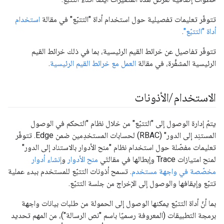
تتوفّر تعليمات تفصيلية حول استخدام أداة "التتبّع" في مقالة
استخدام
أداة "التتبّع"
.
تتوفّر تفاصيل عن خرائط القيم الرئيسية، بما في ذلك خرائط القيم
الرئيسية المشفَّرة، في مقالة
العمل مع خرائط القيم الرئيسية
.
الاستخدام
/
الأذونات
يتمّ إدارة الوصول إلى "التتبّع" من خلال نظام "التحكم في الوصول
المستنِد إلى الدور" (RBAC) لحسابات المستخدِمين ضمن Edge. تتوفّر
تعليمات مفصّلة حول استخدام نظام "منح الأدوار بالاستناد إلى الدور"
لمنح امتيازات Trace وإبطالها في مقالتَي
منح الأدوار
و
إنشاء أدوار
مخصّصة في واجهة مستخدم
. تسمح أذونات التتبّع للمستخدم ببدء عملية
تتبّع وإيقافها والوصول إلى الإخراج من جلسة التتبّع.
بما أنّ أداة التتبّع يمكنها الوصول إلى الحمولة من طلبات بيانات واجهة
برمجة التطبيقات (المعروفة رسميًا باسم "نص الرسالة")، من المهم تحديد