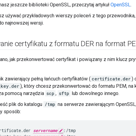
znasz jeszcze biblioteki OpenSSL, przeczytaj artykuł
OpenSSL
.
sz używać przykładowych wierszy poleceń z tego przewodnika, z
o najnowszej wersji.
nie certyfikatu z formatu DER na format P
sano, jak przekonwertować certyfikat i powiązany z nim klucz p
ik zawierający pełną łańcuch certyfikatów (
certificate.der
)
_key.der
), który chcesz przekonwertować do formatu PEM, na
a pomocą narzędzia
scp
,
sftp
lub dowolnego innego.
eść plik do katalogu
/tmp
na serwerze zawierającym OpenSSL,
cy sposób:
rtificate.der 
servername
:/tmp
