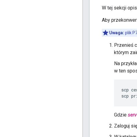
W tej sekcji opi
Aby przekonwert
Uwaga:
plik P
Przenieś ce
którym za
Na przykł
w ten spo
scp ce
scp pr
Gdzie
ser
Zaloguj si
W katalogu