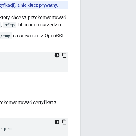
fikacji), a nie
klucz prywatny
.
, który chcesz przekonwertować
,
sftp
lub innego narzędzia.
/tmp
na serwerze z OpenSSL
rzekonwertować certyfikat z
e.pem