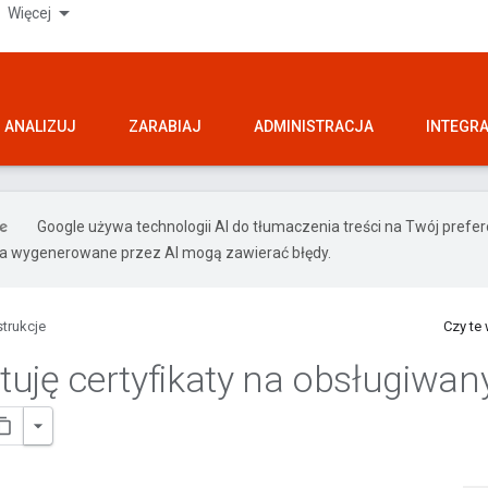
Więcej
ANALIZUJ
ZARABIAJ
ADMINISTRACJA
INTEGR
Google używa technologii AI do tłumaczenia treści na Twój pref
ia wygenerowane przez AI mogą zawierać błędy.
strukcje
Czy te
uję certyfikaty na obsługiwan