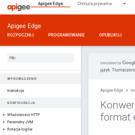
Apigee Edge
Chmura prywatna
Apigee Edge
ROZPOCZNIJ
PROGRAMOWANIE
OPUBLIKUJ
język. Tłumaczen
WPROWADZENIE
Apigee Edge
In
Instrukcje
Konwert
KONFIGURACJA
format
Właściwości HTTP
Parametry JVM
Rotacja logów