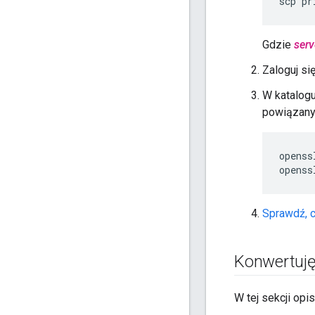
scp pr
Gdzie
ser
Zaloguj si
W katalogu
powiązany
openss
openss
Sprawdź, c
Konwertuję
W tej sekcji opi