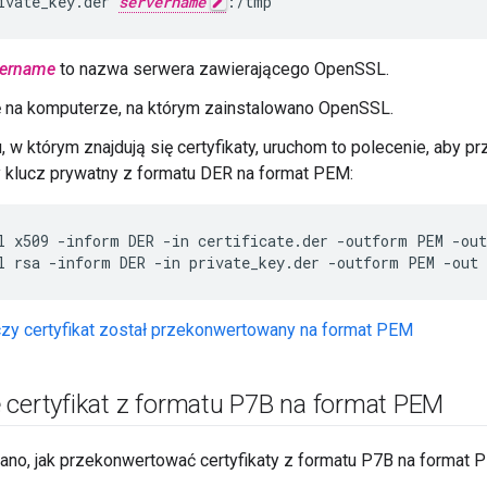
ivate_key.der 
servername
:/tmp
vername
to nazwa serwera zawierającego OpenSSL.
ę na komputerze, na którym zainstalowano OpenSSL.
, w którym znajdują się certyfikaty, uruchom to polecenie, aby p
 klucz prywatny z formatu DER na format PEM:
l x509 -inform DER -in certificate.der -outform PEM -out
l rsa -inform DER -in private_key.der -outform PEM -out 
zy certyfikat został przekonwertowany na format PEM
 certyfikat z formatu P7B na format PEM
sano, jak przekonwertować certyfikaty z formatu P7B na format 