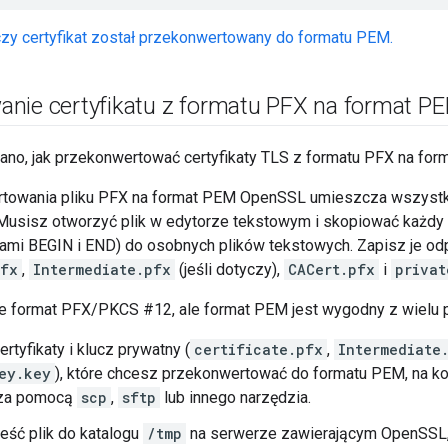
zy certyfikat został przekonwertowany do formatu PEM.
nie certyfikatu z formatu PFX na format P
isano, jak przekonwertować certyfikaty TLS z formatu PFX na for
owania pliku PFX na format PEM OpenSSL umieszcza wszystkie 
 Musisz otworzyć plik w edytorze tekstowym i skopiować każdy c
cjami BEGIN i END) do osobnych plików tekstowych. Zapisz je od
pfx
,
Intermediate.pfx
(jeśli dotyczy),
CACert.pfx
i
privat
e format PFX/PKCS #12, ale format PEM jest wygodny z wielu p
rtyfikaty i klucz prywatny (
certificate.pfx
,
Intermediate
ey.key
), które chcesz przekonwertować do formatu PEM, na k
za pomocą
scp
,
sftp
lub innego narzędzia.
eść plik do katalogu
/tmp
na serwerze zawierającym OpenSSL,