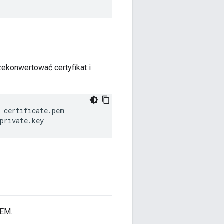
rzekonwertować certyfikat i
 certificate.pem

private.key
PEM.