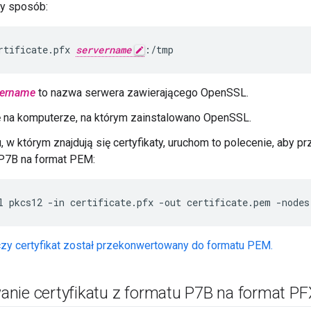
cy sposób:
rtificate.pfx 
servername
:/tmp
vername
to nazwa serwera zawierającego OpenSSL.
ę na komputerze, na którym zainstalowano OpenSSL.
, w którym znajdują się certyfikaty, uruchom to polecenie, aby p
 P7B na format PEM:
l pkcs12 -in certificate.pfx -out certificate.pem -nodes
zy certyfikat został przekonwertowany do formatu PEM.
nie certyfikatu z formatu P7B na format PF