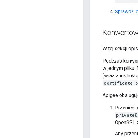
Sprawdź, c
Konwertowa
W tej sekcji op
Podczas konwert
w jednym pliku.
(wraz z instruk
certificate.
Apigee obsługuj
Przenieś ce
privateK
OpenSSL 
Aby przeni