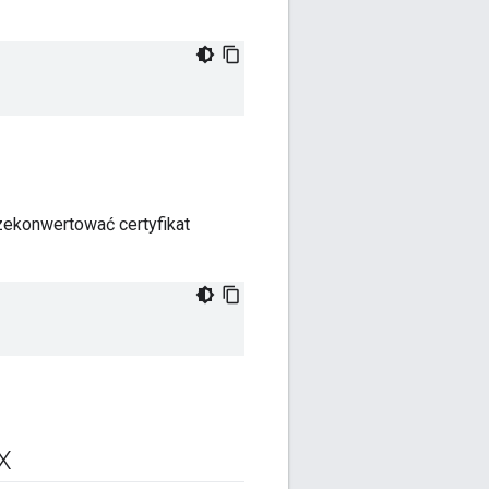
rzekonwertować certyfikat
X