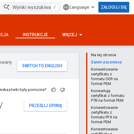
/
ZALOGUJ SIĘ
ACJA
INSTRUKCJE
WIĘCEJ
Na tej stronie
erowany
Zanim zaczniesz
Konwertowanie
certyfikatu z
formatu DER na
format PEM
 wskazówki były pomocne?
Konwertuję
certyfikat z formatu
y
P7B na format PEM
PRZEŚLIJ OPINIĘ
Konwertowanie
certyfikatu z
formatu PFX na
format PEM
Konwertowanie
certyfikatu z