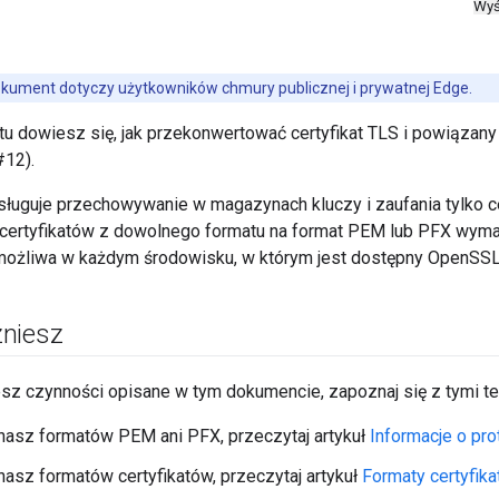
Wyś
kument dotyczy użytkowników chmury publicznej i prywatnej Edge.
u dowiesz się, jak przekonwertować certyfikat TLS i powiązan
#12).
ługuje przechowywanie w magazynach kluczy i zaufania tylko c
certyfikatów z dowolnego formatu na format PEM lub PFX wymag
 możliwa w każdym środowisku, w którym jest dostępny OpenSSL
niesz
sz czynności opisane w tym dokumencie, zapoznaj się z tymi t
znasz formatów PEM ani PFX, przeczytaj artykuł
Informacje o pr
znasz formatów certyfikatów, przeczytaj artykuł
Formaty certyfik