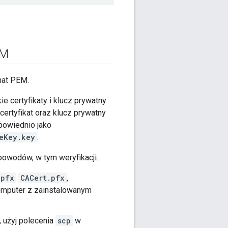
EM
mat PEM.
certyfikaty i klucz prywatny
ertyfikat oraz klucz prywatny
powiednio jako
eKey.key
.
owodów, w tym weryfikacji.
.pfx
CACert.pfx
,
omputer z zainstalowanym
 użyj polecenia
scp
w