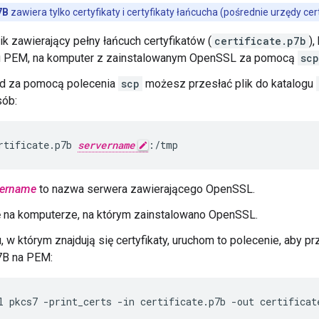
7B
zawiera tylko certyfikaty i certyfikaty łańcucha (pośrednie urzędy certy
ik zawierający pełny łańcuch certyfikatów (
certificate.p7b
)
u PEM, na komputer z zainstalowanym OpenSSL za pomocą
scp
ad za pomocą polecenia
scp
możesz przesłać plik do katalogu
sób:
rtificate.p7b 
servername
:/tmp
vername
to nazwa serwera zawierającego OpenSSL.
ę na komputerze, na którym zainstalowano OpenSSL.
, w którym znajdują się certyfikaty, uruchom to polecenie, aby p
7B na PEM:
l pkcs7 -print_certs -in certificate.p7b -out certificat