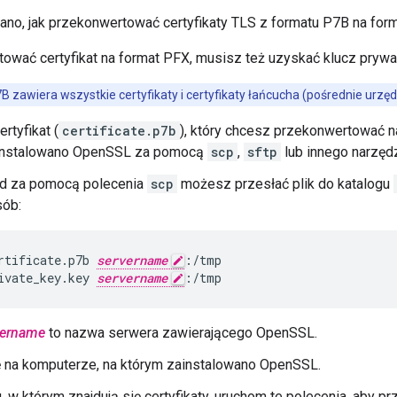
sano, jak przekonwertować certyfikaty TLS z formatu P7B na for
ować certyfikat na format PFX, musisz też uzyskać klucz prywa
7B zawiera wszystkie certyfikaty i certyfikaty łańcucha (pośrednie urzędy
rtyfikat (
certificate.p7b
), który chcesz przekonwertować n
instalowano OpenSSL za pomocą
scp
,
sftp
lub innego narzędz
ad za pomocą polecenia
scp
możesz przesłać plik do katalogu
sób:
rtificate.p7b 
servername
:/tmp

ivate_key.key 
servername
:/tmp
vername
to nazwa serwera zawierającego OpenSSL.
ę na komputerze, na którym zainstalowano OpenSSL.
, w którym znajdują się certyfikaty, uruchom te polecenia, aby p