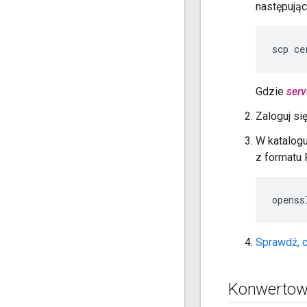
następują
scp ce
Gdzie
ser
Zaloguj si
W katalogu
z formatu
openss
Sprawdź, c
Konwertowa