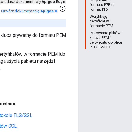
wietlasz dokumentację
Apigee Edge
.
formatu P7B na
info
format PFX
Otwórz dokumentację
Apigee X
.
Weryfikuję
certyfikat w
formacie PEM
Pakowanie plików
y klucz prywatny do formatu PEM
klucza PEM i
certyfikatu do pliku
PKCS12/PFX
ertyfikatów w formacie PEM lub
a użycia pakietu narzędzi
.
ematami:
otokole TLS/SSL
.
atów SSL
.