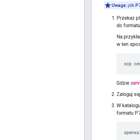
Uwaga:
plik
P
Przekaż pl
do format
Na przykł
w ten spo
scp ce
Gdzie
ser
Zaloguj si
W katalogu
formatu P
openss