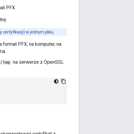
mat PFX.
tny.
 certyfikacji) w jednym pliku.
a format PFX, na komputer, na
ia.
/tmp
na serwerze z OpenSSL
rzekonwertować certyfikat z