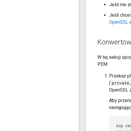
Jeśli nie 
Jeśli chce
OpenSSL
d
Konwertowa
W tej sekcji opi
PEM.
Przekaż pl
(
private
OpenSSL z
Aby przeni
następują
scp ce