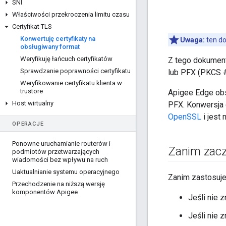
SNI
Właściwości przekroczenia limitu czasu
Certyfikat TLS
Konwertuję certyfikaty na
Uwaga:
ten do
obsługiwany format
Weryfikuję łańcuch certyfikatów
Z tego dokument
Sprawdzanie poprawności certyfikatu
lub PFX (PKCS 
Weryfikowanie certyfikatu klienta w
trustore
Apigee Edge obs
Host wirtualny
PFX. Konwersja 
OpenSSL
i jest
OPERACJE
Ponowne uruchamianie routerów i
Zanim zacz
podmiotów przetwarzających
wiadomości bez wpływu na ruch
Uaktualnianie systemu operacyjnego
Zanim zastosuje
Przechodzenie na niższą wersję
komponentów Apigee
Jeśli nie 
Jeśli nie 