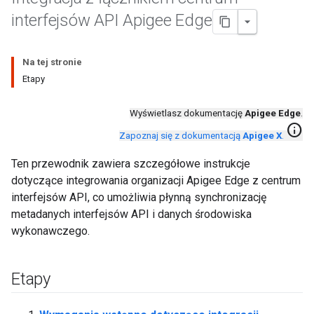
interfejsów API Apigee Edge
Na tej stronie
Etapy
Wyświetlasz dokumentację
Apigee Edge
.
info
Zapoznaj się z dokumentacją
Apigee X
.
Ten przewodnik zawiera szczegółowe instrukcje
dotyczące integrowania organizacji Apigee Edge z centrum
interfejsów API, co umożliwia płynną synchronizację
metadanych interfejsów API i danych środowiska
wykonawczego.
Etapy