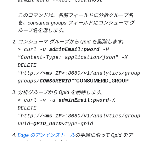
adminPword --host localhost
このコマンドは、名前フィールドに分析グループ名
を、consumer-groups フィールドにコンシューマ グ
ループ名を返します。
コンシューマ グループから Qpid を削除します。
> curl -u
adminEmail:pword
-H
"Content-Type: application/json" -X
DELETE
"http://
<
ms_IP
>:8080/v1/analytics/group
"
CONSUMERID_GROUP
groups/
CONSUMERID
"
分析グループから Qpid を削除します。
> curl -v -u
adminEmail:pword
-X
DELETE
"http://<
ms_IP
>
:8080/v1/analytics/group
uuid=
QPID_UUID
&type=qpid
Edge のアンインストール
の手順に沿って Qpid をア