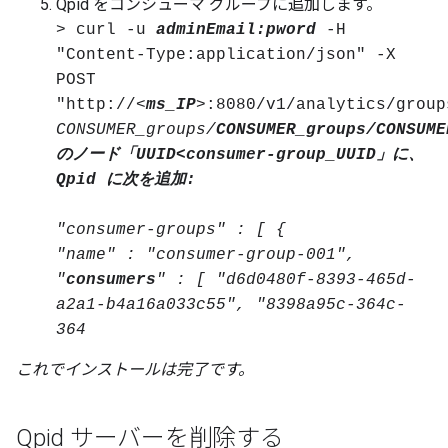
Qpid をコンシューマ グループに追加します。
> curl -u
adminEmail:pword
-H
"Content-Type:application/json" -X
POST
"http://<
ms_IP
>:8080/v1/analytics/group
CONSUMER_groups/
CONSUMER_groups/
CONSUME
のノード「UUID<consumer-group_UUID」に、
Qpid に次を追加:
"consumer-groups" : [ {
"name" : "consumer-group-001",
"
consumers
" : [ "d6d0480f-8393-465d-
a2a1-b4a16a033c55", "8398a95c-364c-
364
これでインストールは完了です。
Qpid サーバーを削除する