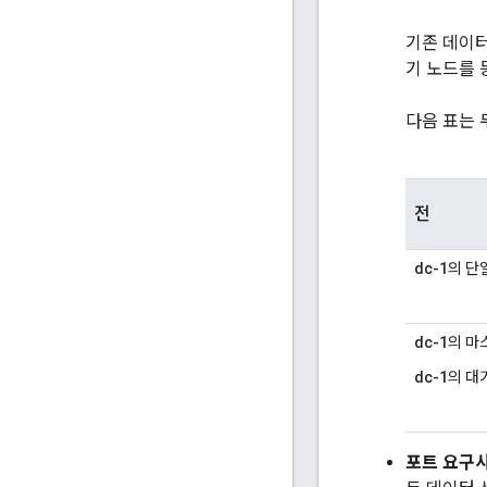
기존 데이터
기 노드를 
다음 표는 
전
dc-1
의 단일
dc-1
의 마스
dc-1
의 대기
포트 요구