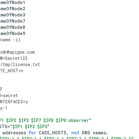
ameOfNode1
ameOfNode2
ameOfNode3
ameOfNode7
ameOfNode8
ameOfNode9
tname
-
i
)
pdk
@
apigee
.
com
W
=
Secret123
/
tmp
/
license
.
txt
OTE_HOST
=
n
7
W
=
secret
NTERFACES
=
y
y
-
1
P1 $IP2 $IP3 $IP7 $IP8 $IP9:observer"
STS
=
"$IP1 $IP2 $IP3"
addresses
for
CASS_HOSTS
,
not
DNS
names
.
$IP1:1,1 $IP2:1,1 $IP3:1,1 $IP7:2,1 $IP8:2,1 $IP9:2,1"