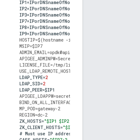
IP1
=
IPorDNSnameOfNode1
IP2
=
IPorDNSnameOfNode2
IP3
=
IPorDNSnameOfNode3
IP7
=
IPorDNSnameOfNode7
IP8
=
IPorDNSnameOfNode8
IP9
=
IPorDNSnameOfNode9
HOSTIP
=
$
(
hostname
-
i
)
MSIP
=
$
IP7
ADMIN_EMAIL
=
opdk
@
apigee
.
com
APIGEE_ADMINPW
=
Secret123
LICENSE_FILE
=
/
tmp
/
license
.
txt
USE_LDAP_REMOTE_HOST
=
n
LDAP_TYPE
=
2
LDAP_SID
=
2
LDAP_PEER
=
$
IP1
APIGEE_LDAPPW
=
secret
BIND_ON_ALL_INTERFACES
=
y
MP_POD
=
gateway
-
2
REGION
=
dc
-
2
ZK_HOSTS
=
"$IP1 $IP2 $IP3 $IP7 $IP8 $IP9:observe
ZK_CLIENT_HOSTS
=
"$IP7 $IP8 $IP9"
#
Must
use
IP
addresses
for
CASS_HOSTS
,
not
D
CASS_HOSTS
=
"$IP7:2,1 $IP8:2,1 $IP9:2,1 $IP1:1,1