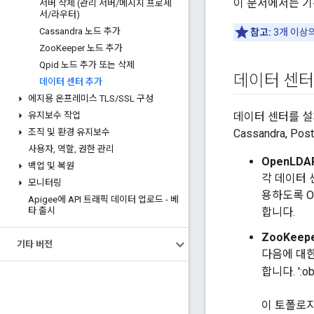
이 문서에서는 기
서버 삭제 (관리 서버
/
메시지 프로세
서
/
라우터)
Cassandra 노드 추가
참고:
3개 이상의
Zoo
Keeper 노드 추가
Qpid 노드 추가 또는 삭제
데이터 센터
데이터 센터 추가
에지용 온프레미스 TLS
/
SSL 구성
유지보수 작업
데이터 센터를 설
조직 및 환경 유지보수
Cassandra, 
사용자
,
역할
,
권한 관리
OpenLDA
백업 및 복원
각 데이터 
모니터링
용하도록 O
Apigee에 API 트래픽 데이터 업로드 - 베
타 출시
합니다.
ZooKeep
기타 버전
다음에 대
합니다. ':
이 토폴로지