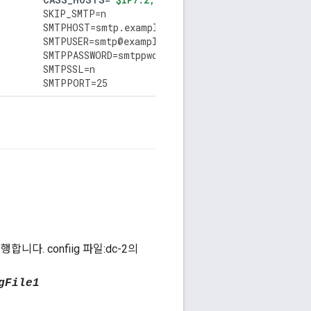
SKIP_SMTP
=
n
SMTPHOST
=
smtp
.
example
.
com
SMTPUSER
=
smtp
@
example
.
com
SMTPPASSWORD
=
smtppwd
SMTPSSL
=
n
SMTPPORT
=
25
합니다. confiig 파일:dc-2의
gFile1