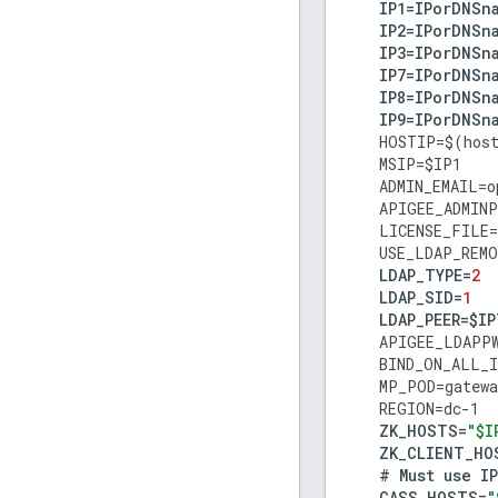
IP1
=
IPorDNSn
IP2
=
IPorDNSn
IP3
=
IPorDNSn
IP7
=
IPorDNSn
IP8
=
IPorDNSn
IP9
=
IPorDNSn
HOSTIP
=
$
(
hos
MSIP
=
$
IP1
ADMIN_EMAIL
=
o
APIGEE_ADMINP
LICENSE_FILE
=
USE_LDAP_REM
LDAP_TYPE
=
2
LDAP_SID
=
1
LDAP_PEER
=
$
IP
APIGEE_LDAPP
BIND_ON_ALL_I
MP_POD
=
gatewa
REGION
=
dc
-
1
ZK_HOSTS
=
"$I
ZK_CLIENT_HO
#
Must
use
IP
CASS_HOSTS
=
"