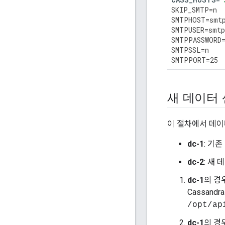
SKIP_SMTP
=
n
SMTPHOST
=
smt
SMTPUSER
=
smtp
SMTPPASSWORD
SMTPSSL
=
n
SMTPPORT
=
25
새 데이터
이 절차에서 데이
dc-1
: 기
dc-2
: 새 
dc-1
의 경우
Cassand
/opt/ap
dc-1
의 경