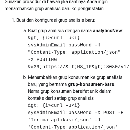
Gunakan prosedur di bawah jika nantinya Anda ingin
menambahkan grup analisis baru ke penginstalan:
Buat dan konfigurasi grup analisis baru:
Buat grup analisis dengan nama
analyticsNew
:
&gt; {i>curl -u<i}
sysAdminEmail:passWord -H
"Content-Type: application/json"
-X POSTING
&#39;https://&lt;MS_IP&gt;:8080/v1/
Menambahkan grup konsumen ke grup analisis
baru, yang bernama
grup-konsumen-baru
.
Nama grup konsumen bersifat unik dalam
konteks dari setiap grup analisis:
&gt; {i>curl -u<i}
sysAdminEmail:passWord -X POST -H
'Terima:aplikasi/json' -J
'Content-Type:application/json'