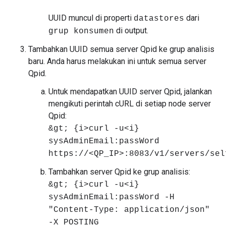
UUID muncul di properti
dari
datastores
di output.
grup konsumen
Tambahkan UUID semua server Qpid ke grup analisis
baru. Anda harus melakukan ini untuk semua server
Qpid.
Untuk mendapatkan UUID server Qpid, jalankan
mengikuti perintah cURL di setiap node server
Qpid:
&gt; {i>curl -u<i}
sysAdminEmail:passWord
https://<QP_IP>:8083/v1/servers/sel
Tambahkan server Qpid ke grup analisis:
&gt; {i>curl -u<i}
sysAdminEmail:passWord -H
"Content-Type: application/json"
-X POSTING