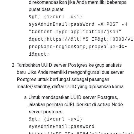
direkomendasikan jika Anda memiliki beberapa
pusat data pusat:
&gt; {i>curl -u<i}
sysAdminEmail:passWord -X POST -H
"Content-Type:application/json"
&quot;https://&lt;MS_IP&gt;:8080/v1
propName=region&amp;propValue=
dc-
1
&quot;
Tambahkan UUID server Postgres ke grup analisis
baru. Jika Anda memiliki mengonfigurasi dua server
Postgres untuk berfungsi sebagai pasangan
master/standby, daftar UUID yang dipisahkan koma.
Untuk mendapatkan UUID server Postgres,
jalankan perintah cURL berikut di setiap Node
server postgres:
&gt; {i>curl -u<i}
sysAdminEmail:passWord