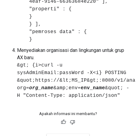
4eaf-9146-66363684e220" ],
"properti" : {
}
} ],
"pemroses data" : {
}
Menyediakan organisasi dan lingkungan untuk grup
AX baru.
&gt; {i>curl -u
sysAdminEmail:passWord -X<i} POSTING
&quot;https://&lt;MS_IP&gt;:8080/v1/ana
org=
org_name
&amp;env=
env_name
&quot; -
H "Content-Type: application/json"
Apakah informasi ini membantu?