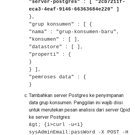
"server-postgres" : [ "2cb7211f-
eca3-4eaf-9146-66363684e220" ]
},
"grup konsumen" : [ {
"nama" : "grup-konsumen-baru",
"konsumen" : [ ],
"datastore" : [ ],
"properti" : {
}
} ],
"pemroses data" : {
}
Tambahkan server Postgres ke penyimpanan
data grup konsumen. Panggilan ini wajib diisi
untuk merutekan pesan analisis dari server Qpid
ke server Postgres:
&gt; {i>curl -u<i}
sysAdminEmail:passWord -X POST -H