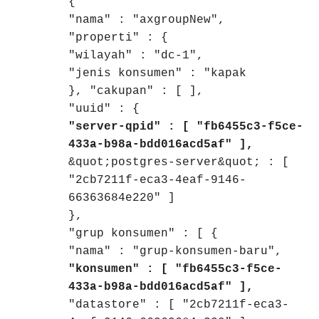
{
"nama" : "axgroupNew",
"properti" : {
"wilayah" : "dc-1",
"jenis konsumen" : "kapak
}, "cakupan" : [ ],
"uuid" : {
"server-qpid" : [ "fb6455c3-f5ce-
433a-b98a-bdd016acd5af" ],
&quot;postgres-server&quot; : [
"2cb7211f-eca3-4eaf-9146-
66363684e220" ]
},
"grup konsumen" : [ {
"nama" : "grup-konsumen-baru",
"konsumen" : [ "fb6455c3-f5ce-
433a-b98a-bdd016acd5af" ],
"datastore" : [ "2cb7211f-eca3-