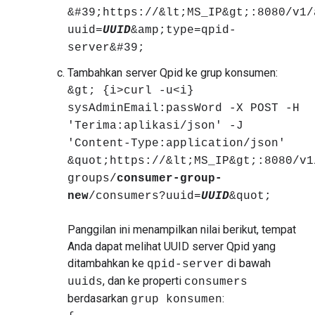
&#39;https://&lt;MS_IP&gt;:8080/v1/
uuid=
UUID
&amp;type=qpid-
server&#39;
Tambahkan server Qpid ke grup konsumen:
&gt; {i>curl -u<i}
sysAdminEmail:passWord -X POST -H
'Terima:aplikasi/json' -J
'Content-Type:application/json'
&quot;https://&lt;MS_IP&gt;:8080/v1
groups/
consumer-group-
new
/consumers?uuid=
UUID
&quot;
Panggilan ini menampilkan nilai berikut, tempat
Anda dapat melihat UUID server Qpid yang
ditambahkan ke
di bawah
qpid-server
, dan ke properti
uuids
consumers
berdasarkan
:
grup konsumen