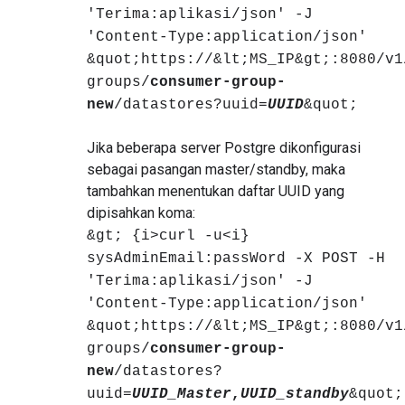
'Terima:aplikasi/json' -J
'Content-Type:application/json'
&quot;https://&lt;MS_IP&gt;:8080/v1
groups/
consumer-group-
new
/datastores?uuid=
UUID
&quot;
Jika beberapa server Postgre dikonfigurasi
sebagai pasangan master/standby, maka
tambahkan menentukan daftar UUID yang
dipisahkan koma:
&gt; {i>curl -u<i}
sysAdminEmail:passWord -X POST -H
'Terima:aplikasi/json' -J
'Content-Type:application/json'
&quot;https://&lt;MS_IP&gt;:8080/v1
groups/
consumer-group-
new
/datastores?
uuid=
UUID_Master
,
UUID_standby
&quot;