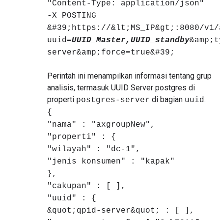
"Content-Type: application/json"
-X POSTING
&#39;https://&lt;MS_IP&gt;:8080/v1/
uuid=
UUID_Master,UUID_standby
&amp;t
server&amp;force=true&#39;
Perintah ini menampilkan informasi tentang grup
analisis, termasuk UUID Server postgres di
properti
di bagian
:
postgres-server
uuid
{
"nama" : "axgroupNew",
"properti" : {
"wilayah" : "dc-1",
"jenis konsumen" : "kapak"
},
"cakupan" : [ ],
"uuid" : {
&quot;qpid-server&quot; : [ ],