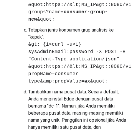
&quot;https://&lt;MS_IP&gt;:8080/v1
groups?name=
consumer-group-
new
&quot;
Tetapkan jenis konsumen grup analisis ke
"kapak":
&gt; {i>curl -u<i}
sysAdminEmail:passWord -X POST -H
"Content-Type:application/json"
&quot;https://&lt;MS_IP&gt;:8080/v1
propName=consumer-
type&amp;propValue=
ax
&quot;
Tambahkan nama pusat data. Secara default,
Anda menginstal Edge dengan pusat data
bernama "dc-1". Namun, jika Anda memiliki
beberapa pusat data, masing-masing memiliki
nama yang unik. Panggilan ini opsional jika Anda
hanya memiliki satu pusat data, dan