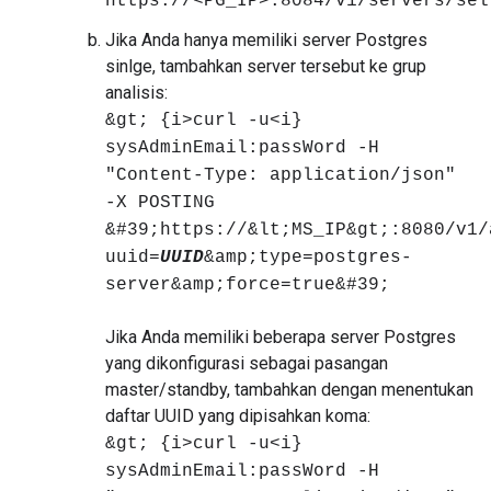
https://<PG_IP>:8084/v1/servers/sel
Jika Anda hanya memiliki server Postgres
sinlge, tambahkan server tersebut ke grup
analisis:
&gt; {i>curl -u<i}
sysAdminEmail:passWord -H
"Content-Type: application/json"
-X POSTING
&#39;https://&lt;MS_IP&gt;:8080/v1/
uuid=
UUID
&amp;type=postgres-
server&amp;force=true&#39;
Jika Anda memiliki beberapa server Postgres
yang dikonfigurasi sebagai pasangan
master/standby, tambahkan dengan menentukan
daftar UUID yang dipisahkan koma:
&gt; {i>curl -u<i}
sysAdminEmail:passWord -H