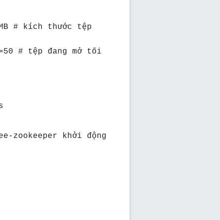
MB # kích thước tệp
=50 # tệp đang mở tối
s
ee-zookeeper khởi động