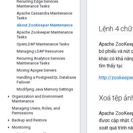
Recurring Edge Services
Maintenance Tasks
Apache Cassandra Maintenance
Tasks
About Zoo
Keeper Maintenance
Lệnh 4 chữ 
Apache Zookeeper Maintenance
Tasks
Apache ZooKeeper
Open
LDAP Maintenance Tasks
bỏ phiếu và nút 
Managing LDAP Resources
khác có khả năng
Recurring Analytics Services
Maintenance Tasks
tìm thấy tại:
Moving Apigee Servers
http://zookeep
Handling a Postgres
SQL Database
Failover
Modifying Java Memory Settings
Xoá tệp ản
Organization and Environment
Maintenance
Managing Users
,
Roles
,
and
Apache ZooKeeper
Permissions
được cập nhật. 
Backup and Restore
Monitoring
soát quá trình nà