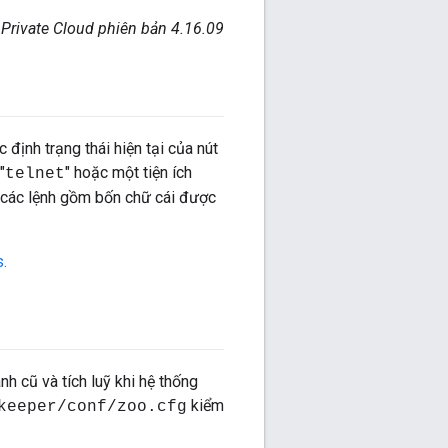
 Private Cloud phiên bản 4.16.09
định trạng thái hiện tại của nút
 "
" hoặc một tiện ích
telnet
về các lệnh gồm bốn chữ cái được
.
h cũ và tích luỹ khi hệ thống
kiểm
keeper/conf/zoo.cfg