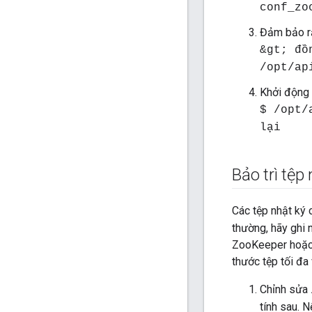
conf_zo
Đảm bảo rằ
&gt; đồ
/opt/ap
Khởi động 
$ /opt/
lại
Bảo trì tệp
Các tệp nhật ký
thường, hãy ghi 
ZooKeeper hoặc n
thước tệp tối đa
Chỉnh sửa
tính sau. N