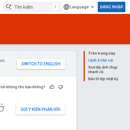
/
ĐĂNG NHẬP
Trên trang này
 ưu
Lệnh 4 chữ cái
Xoá tệp ảnh chụp
nhanh cũ
Bảo trì tệp nhật ký
u ích không cho bạn không?
ở
GỬI Ý KIẾN PHẢN HỒI