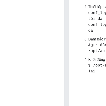
Thiết lập 
conf_lo
tối đa
conf_lo
đa
Đảm bảo rằ
&gt; đồ
/opt/ap
Khởi động 
$ /opt/
lại