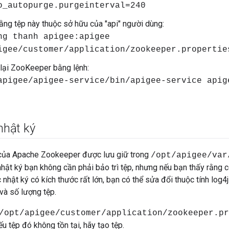
o_autopurge.purgeinterval=240
ng tệp này thuộc sở hữu của "api" người dùng:
ng thanh apigee:apigee
igee/customer/application/zookeeper.propertie
lại ZooKeeper bằng lệnh:
apigee/apigee-service/bin/apigee-service apig
 nhật ký
 của Apache Zookeeper được lưu giữ trong
/opt/apigee/var
nhật ký bạn không cần phải bảo trì tệp, nhưng nếu bạn thấy rằng 
hật ký có kích thước rất lớn, bạn có thể sửa đổi thuộc tính log
 và số lượng tệp.
/opt/apigee/customer/application/zookeeper.pr
ếu tệp đó không tồn tại, hãy tạo tệp.