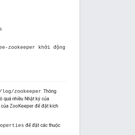
s
ee-zookeeper khởi động
. Thông
/log/zookeeper
có quá nhiều Nhật ký của
4j của ZooKeeper để đặt kích
để đặt các thuộc
operties