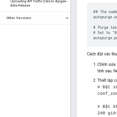
Uploading API Traffic Data to Apigee -
Beta Release
## The numb
autopurge.s
Other Versions
# Purge tas
# Set to "0
autopurge.p
Cách đặt các thuộ
Chỉnh sửa
tính sau. N
Thiết lập 
# Đặt s
conf_zo
# Đặt k
240 giờ