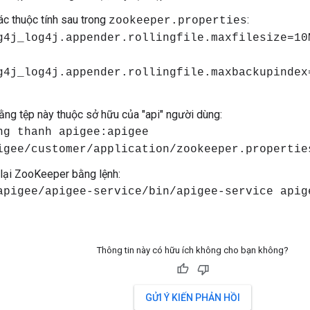
các thuộc tính sau trong
:
zookeeper.properties
g4j_log4j.appender.rollingfile.maxfilesize=10
g4j_log4j.appender.rollingfile.maxbackupindex
ng tệp này thuộc sở hữu của "api" người dùng:
ng thanh apigee:apigee
igee/customer/application/zookeeper.propertie
lại ZooKeeper bằng lệnh:
apigee/apigee-service/bin/apigee-service apig
Thông tin này có hữu ích không cho bạn không?
GỬI Ý KIẾN PHẢN HỒI