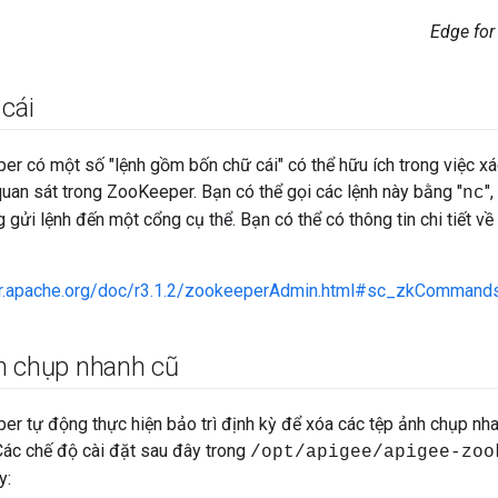
Edge for
cái
 có một số "lệnh gồm bốn chữ cái" có thể hữu ích trong việc xác 
quan sát trong ZooKeeper. Bạn có thể gọi các lệnh này bằng "
",
nc
 gửi lệnh đến một cổng cụ thể. Bạn có thể có thông tin chi tiết 
er.apache.org/doc/r3.1.2/zookeeperAdmin.html#sc_zkCommands
h chụp nhanh cũ
 tự động thực hiện bảo trì định kỳ để xóa các tệp ảnh chụp nhan
Các chế độ cài đặt sau đây trong
/opt/apigee/apigee-zoo
y: