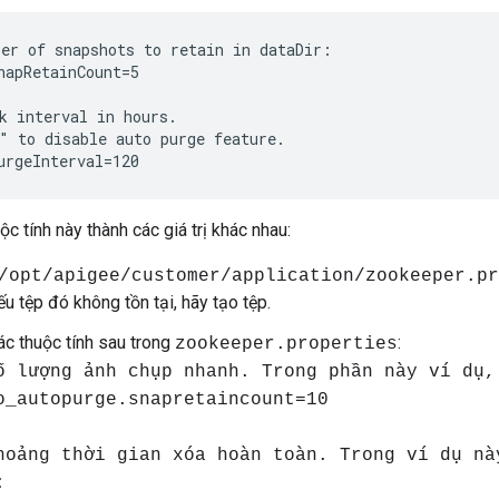
er of snapshots to retain in dataDir:

napRetainCount=5

k interval in hours.

" to disable auto purge feature.

urgeInterval=120
c tính này thành các giá trị khác nhau:
/opt/apigee/customer/application/zookeeper.pr
ếu tệp đó không tồn tại, hãy tạo tệp.
các thuộc tính sau trong
:
zookeeper.properties
ố lượng ảnh chụp nhanh. Trong phần này ví dụ,
o_autopurge.snapretaincount=10
hoảng thời gian xóa hoàn toàn. Trong ví dụ nà
: