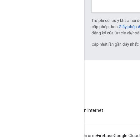
Trừ phi có lưu ý khác, nội
cấp phép theo
Giấy phép 
đăng ký của Oracle và/hoặc 
Cập nhật lần gần đây nhất:
Giới thiệu về Apigee
We're part of Google
Sự kiện
Đối tác
Sách điện tử và truyền hình trực tiếp trên Internet
Android
Chrome
Firebase
Google Cloud