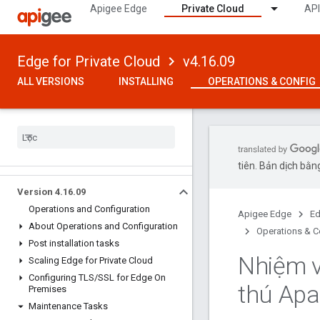
Apigee Edge
Private Cloud
API
Edge for Private Cloud
v4.16.09
ALL VERSIONS
INSTALLING
OPERATIONS & CONFIG
tiên. Bản dịch bằng
Version 4
.
16
.
09
Operations and Configuration
Apigee Edge
Ed
About Operations and Configuration
Operations & C
Post installation tasks
Nhiệm v
Scaling Edge for Private Cloud
Configuring TLS
/
SSL for Edge On
thú Ap
Premises
Maintenance Tasks