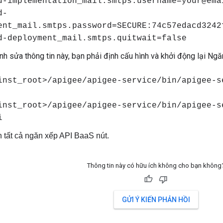
d-implementation_mail.smtps.username=your@ema
d-
ent_mail.smtps.password=SECURE:74c57edacd3242
d-deployment_mail.smtps.quitwait=false
ỉnh sửa thông tin này, bạn phải định cấu hình và khởi động lại N
inst_root>/apigee/apigee-service/bin/apigee-s
inst_root>/apigee/apigee-service/bin/apigee-s
i
ên tất cả ngăn xếp API BaaS nút.
Thông tin này có hữu ích không cho bạn không
GỬI Ý KIẾN PHẢN HỒI