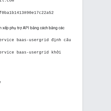
il.com
f0ba1b1413890e17c22a52
găn xếp phụ trợ API bằng cách bằng các
ervice baas-usergrid định cấu
ervice baas-usergrid khởi
?