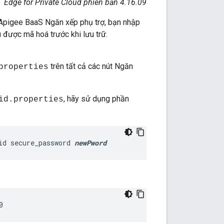
Edge for Private Cloud phiên bản 4.16.09
 Apigee BaaS Ngăn xếp phụ trợ, bạn nhập
được mã hoá trước khi lưu trữ.
trên tất cả các nút Ngăn
properties
, hãy sử dụng phần
id.properties
id secure_password 
newPword
0