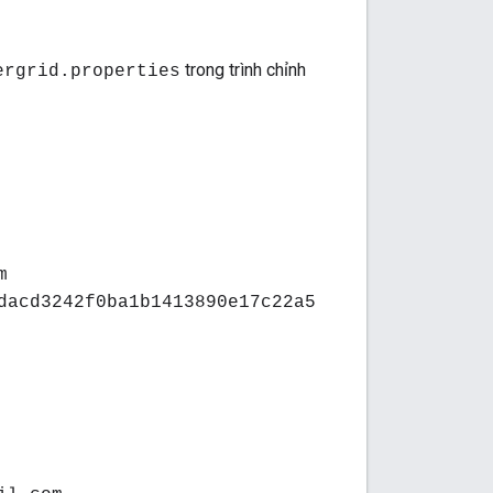
trong trình chỉnh
ergrid.properties
m
dacd3242f0ba1b1413890e17c22a5