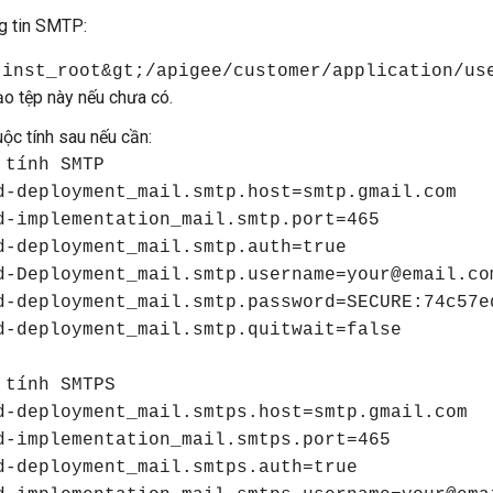
g tin SMTP:
;inst_root&gt;/apigee/customer/application/us
ạo tệp này nếu chưa có.
uộc tính sau nếu cần:
 tính SMTP
d-deployment_mail.smtp.host=smtp.gmail.com
d-implementation_mail.smtp.port=465
d-deployment_mail.smtp.auth=true
d-Deployment_mail.smtp.username=your@email.co
d-deployment_mail.smtp.password=SECURE:74c57e
d-deployment_mail.smtp.quitwait=false
 tính SMTPS
d-deployment_mail.smtps.host=smtp.gmail.com
d-implementation_mail.smtps.port=465
d-deployment_mail.smtps.auth=true