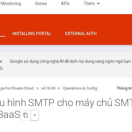
 Monitoring
Sense
APIs
Thêm
INSTALLING PORTAL
EXTERNAL AUTH
Google sử dụng công nghệ AI để dịch nội dung sang ngôn ngữ bạn ư
ỗi.
ge for Private Cloud
v4.16.09
Operations & Config
Thông ti
ấu hình SMTP cho máy chủ SM
Baa
S