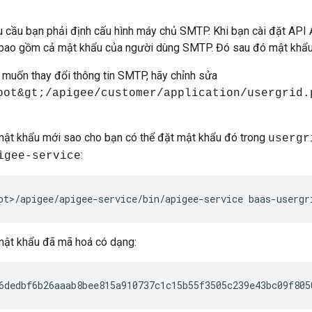
 cầu bạn phải định cấu hình máy chủ SMTP. Khi bạn cài đặt API
 bao gồm cả mật khẩu của người dùng SMTP. Đó sau đó mật khẩu 
 muốn thay đổi thông tin SMTP, hãy chỉnh sửa
oot&gt;/apigee/customer/application/usergrid.
ật khẩu mới sao cho bạn có thể đặt mật khẩu đó trong
usergr
:
igee-service
ot>/apigee/apigee-service/bin/apigee-service baas-usergr
 mật khẩu đã mã hoá có dạng:
6dedbf6b26aaab8bee815a910737c1c15b55f3505c239e43bc09f805