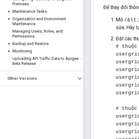
Premises
Để thay đổi thôn
Maintenance Tasks
Organization and Environment
Mở
/&lt
Maintenance
sửa. Hãy t
Managing Users
,
Roles
,
and
Permissions
Đặt các th
Backup and Restore
# thuộc
Monitoring
usergri
Uploading API Traffic Data to Apigee -
usergri
Beta Release
usergri
usergri
Other Versions
usergri
usergri
# thuộc
usergri
usergri
usergri