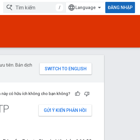
/
ĐĂNG NHẬP
u tiên. Bản dịch
n này có hữu ích không cho bạn không?
TP
GỬI Ý KIẾN PHẢN HỒI