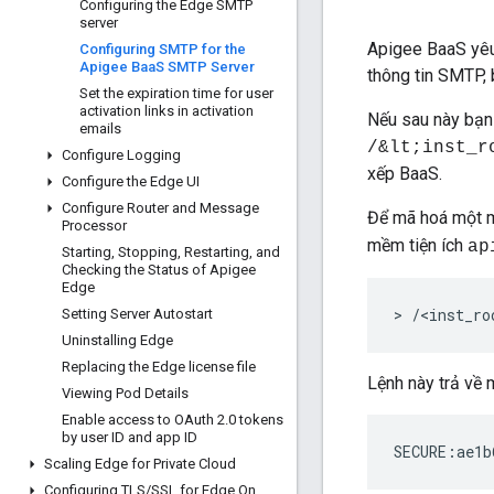
Configuring the Edge SMTP
server
Apigee BaaS yêu
Configuring SMTP for the
Apigee Baa
S SMTP Server
thông tin SMTP,
Set the expiration time for user
activation links in activation
Nếu sau này bạn
emails
/&lt;inst_r
Configure Logging
xếp BaaS.
Configure the Edge UI
Configure Router and Message
Để mã hoá một m
Processor
mềm tiện ích
ap
Starting
,
Stopping
,
Restarting
,
and
Checking the Status of Apigee
Edge
> /<inst_ro
Setting Server Autostart
Uninstalling Edge
Replacing the Edge license file
Lệnh này trả về
Viewing Pod Details
Enable access to OAuth 2
.
0 tokens
by user ID and app ID
SECURE:ae1b
Scaling Edge for Private Cloud
Configuring TLS
/
SSL for Edge On