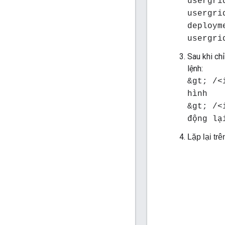
usergri
usergri
deploym
usergri
Sau khi ch
lệnh:
&gt; /<
hình
&gt; /<
động lạ
Lặp lại tr