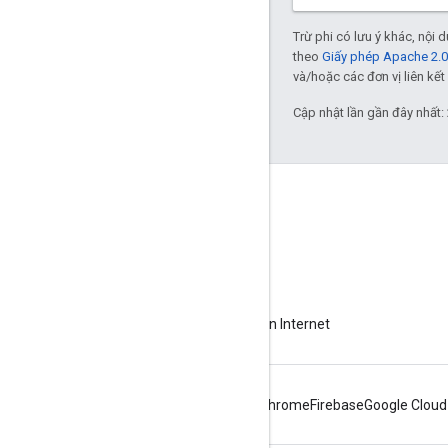
Trừ phi có lưu ý khác, nội
theo
Giấy phép Apache 2.0
và/hoặc các đơn vị liên kết 
Cập nhật lần gần đây nhất:
Giới thiệu về Apigee
We're part of Google
Sự kiện
Đối tác
Sách điện tử và truyền hình trực tiếp trên Internet
Android
Chrome
Firebase
Google Cloud