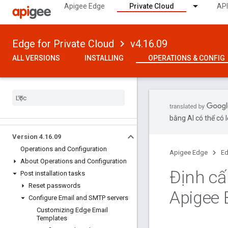
Apigee Edge
Private Cloud
API
Edge for Private Cloud
v4.16.09
ALL VERSIONS
INSTALLING
OPERATIONS & CONFIG
bằng AI có thể có l
Version 4
.
16
.
09
Operations and Configuration
Apigee Edge
Ed
About Operations and Configuration
Định c
Post installation tasks
Reset passwords
Apigee 
Configure Email and SMTP servers
Customizing Edge Email
Templates