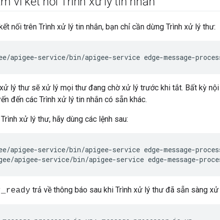
m vi kết nối Trình xử lý tin nhắn
kết nối trên Trình xử lý tin nhắn, bạn chỉ cần dừng Trình xử lý thư:
ee/apigee-service/bin/apigee-service edge-message-proces
h xử lý thư sẽ xử lý mọi thư đang chờ xử lý trước khi tắt. Bất kỳ n
ến đến các Trình xử lý tin nhắn có sẵn khác.
Trình xử lý thư, hãy dùng các lệnh sau:
ee/apigee-service/bin/apigee-service edge-message-process
gee/apigee-service/bin/apigee-service edge-message-proce
trả về thông báo sau khi Trình xử lý thư đã sẵn sàng xử 
r_ready