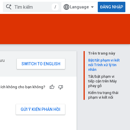
/
ĐĂNG NHẬP
Trên trang này
 ưu
Bật/tắt phạm vi kết
nối Trình xử lý tin
nhắn
Tắt/bật phạm vi
tiếp cận trên Máy
phay gỗ
u ích không cho bạn không?
Kiểm tra trạng thái
phạm vi kết nối
GỬI Ý KIẾN PHẢN HỒI