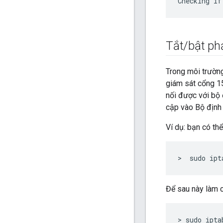
Checking if
Tắt
/
bật ph
Trong môi trường
giám sát cổng 1
nối được với bộ 
cập vào Bộ định 
Ví dụ: bạn có th
>  sudo ipt
Để sau này làm c
> sudo ipta