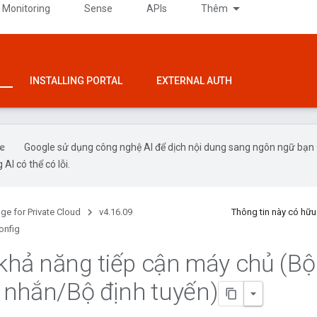
 Monitoring
Sense
APIs
Thêm
INSTALLING PORTAL
EXTERNAL AUTH
Google sử dụng công nghệ AI để dịch nội dung sang ngôn ngữ bạn
 AI có thể có lỗi.
ge for Private Cloud
v4.16.09
Thông tin này có hữ
onfig
 khả năng tiếp cận máy chủ (Bộ
n nhắn
/
Bộ định tuyến)