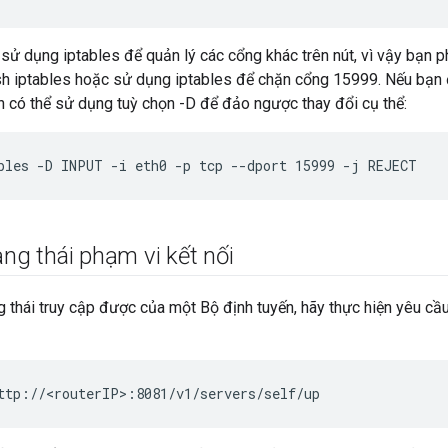
sử dụng iptables để quản lý các cổng khác trên nút, vì vậy bạn 
ush iptables hoặc sử dụng iptables để chặn cổng 15999. Nếu bạn
n có thể sử dụng tuỳ chọn -D để đảo ngược thay đổi cụ thể:
bles -D INPUT -i eth0 -p tcp --dport 15999 -j REJECT
ạng thái phạm vi kết nối
 thái truy cập được của một Bộ định tuyến, hãy thực hiện yêu cầ
ttp://<routerIP>:8081/v1/servers/self/up