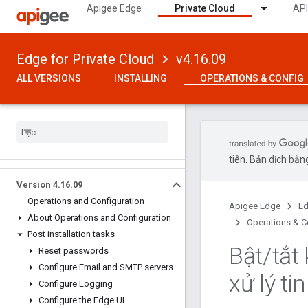
Apigee Edge
Private Cloud
API
Edge for Private Cloud
v4.16.09
ALL VERSIONS
INSTALLING
OPERATIONS & CONFIG
tiên. Bản dịch bằng
Version 4
.
16
.
09
Operations and Configuration
Apigee Edge
Ed
About Operations and Configuration
Operations & C
Post installation tasks
Bật
/
tắt
Reset passwords
Configure Email and SMTP servers
xử lý ti
Configure Logging
Configure the Edge UI