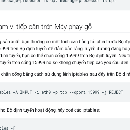
 message-processor is up: message-processor is up.
ạm vi tiếp cận trên Máy phay gỗ
 sản xuất, bạn thường có một trình cân bằng tải phía trước Bộ địn
5999 trên Bộ định tuyến để đảm bảo rằng Tuyến đường đang hoạ
định tuyến, bạn có thể chặn cổng 15999 trên Bộ định tuyến. Nếu tr
tuyến trên cổng 15999 nó sẽ không chuyển tiếp các yêu cầu đến 
ể chặn cổng bằng cách sử dụng lệnh iptables sau đây trên Bộ định
ables -A INPUT -i eth0 -p tcp --dport 15999 -j REJECT
ho Bộ định tuyến hoạt động, hãy xoá các iptables:
bles -F