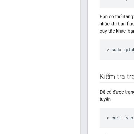
Bạn có thể đang 
nhắc khi bạn fl
quy tắc khác, bạ
> sudo ipta
Kiểm tra tr
Để có được trạng
tuyến:
> curl -v h