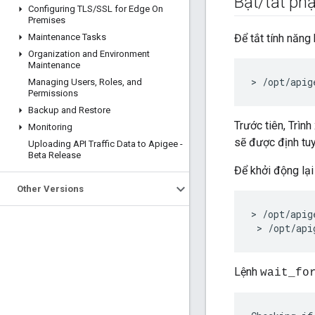
Bật
/
tắt phạ
Configuring TLS
/
SSL for Edge On
Premises
Maintenance Tasks
Để tắt tính năng 
Organization and Environment
Maintenance
> /opt/apig
Managing Users
,
Roles
,
and
Permissions
Backup and Restore
Trước tiên, Trìn
Monitoring
sẽ được định tuy
Uploading API Traffic Data to Apigee -
Beta Release
Để khởi động lại 
Other Versions
> /opt/apig
 > /opt/api
Lệnh
wait_fo