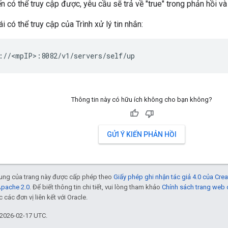
n có thể truy cập được, yêu cầu sẽ trả về "true" trong phản hồi v
i có thể truy cập của Trình xử lý tin nhắn:
://<mpIP>:8082/v1/servers/self/up
Thông tin này có hữu ích không cho bạn không?
GỬI Ý KIẾN PHẢN HỒI
 dung của trang này được cấp phép theo
Giấy phép ghi nhận tác giả 4.0 của Cr
Apache 2.0
. Để biết thông tin chi tiết, vui lòng tham khảo
Chính sách trang web
các đơn vị liên kết với Oracle.
 2026-02-17 UTC.