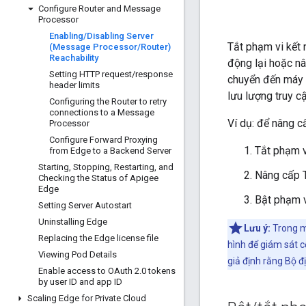
Configure Router and Message
Processor
Enabling
/
Disabling Server
Tắt phạm vi kết 
(Message Processor
/
Router)
Reachability
động lại hoặc nâ
Setting HTTP request
/
response
chuyển đến máy c
header limits
lưu lượng truy cậ
Configuring the Router to retry
connections to a Message
Ví dụ: để nâng cấ
Processor
Configure Forward Proxying
Tắt phạm vi
from Edge to a Backend Server
Starting
,
Stopping
,
Restarting
,
and
Nâng cấp Tr
Checking the Status of Apigee
Edge
Bật phạm vi
Setting Server Autostart
Uninstalling Edge
Lưu ý:
Trong mộ
Replacing the Edge license file
hình để giám sát c
Viewing Pod Details
giả định rằng Bộ đ
Enable access to OAuth 2
.
0 tokens
by user ID and app ID
Scaling Edge for Private Cloud