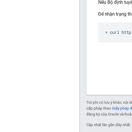
Nếu Bộ định tuyế
Để nhận trạng thá
> curl http
Trừ phi có lưu ý khác, nội
cấp phép theo
Giấy phép 
đăng ký của Oracle và/hoặc 
Cập nhật lần gần đây nhất: