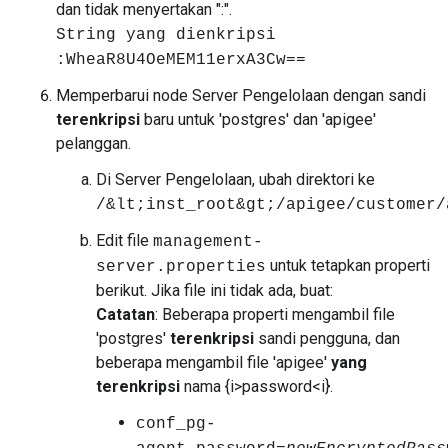
dan tidak menyertakan ":".
String yang dienkripsi
:WheaR8U4OeMEM11erxA3Cw==
Memperbarui node Server Pengelolaan dengan sandi
terenkripsi
baru untuk 'postgres' dan 'apigee'
pelanggan.
Di Server Pengelolaan, ubah direktori ke
/&lt;inst_root&gt;/apigee/customer/
Edit file
management-
untuk tetapkan properti
server.properties
berikut. Jika file ini tidak ada, buat:
Catatan
: Beberapa properti mengambil file
'postgres'
terenkripsi
sandi pengguna, dan
beberapa mengambil file 'apigee'
yang
terenkripsi
nama {i>password<i}.
conf_pg-