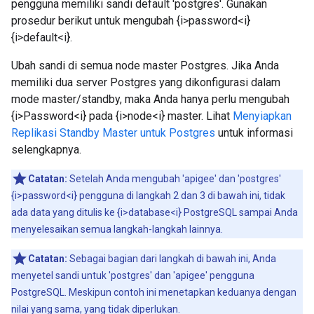
pengguna memiliki sandi default 'postgres'. Gunakan
prosedur berikut untuk mengubah {i>password<i}
{i>default<i}.
Ubah sandi di semua node master Postgres. Jika Anda
memiliki dua server Postgres yang dikonfigurasi dalam
mode master/standby, maka Anda hanya perlu mengubah
{i>Password<i} pada {i>node<i} master. Lihat
Menyiapkan
Replikasi Standby Master untuk Postgres
untuk informasi
selengkapnya.
Catatan:
Setelah Anda mengubah 'apigee' dan 'postgres'
{i>password<i} pengguna di langkah 2 dan 3 di bawah ini, tidak
ada data yang ditulis ke {i>database<i} PostgreSQL sampai Anda
menyelesaikan semua langkah-langkah lainnya.
Catatan:
Sebagai bagian dari langkah di bawah ini, Anda
menyetel sandi untuk 'postgres' dan 'apigee' pengguna
PostgreSQL. Meskipun contoh ini menetapkan keduanya dengan
nilai yang sama, yang tidak diperlukan.