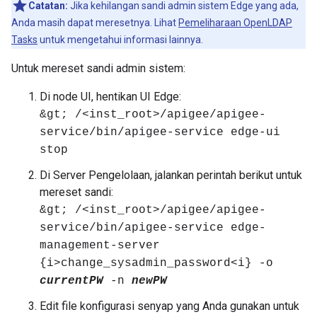
Catatan:
Jika kehilangan sandi admin sistem Edge yang ada,
Anda masih dapat meresetnya. Lihat
Pemeliharaan OpenLDAP
Tasks
untuk mengetahui informasi lainnya.
Untuk mereset sandi admin sistem:
Di node UI, hentikan UI Edge:
&gt; /<inst_root>/apigee/apigee-
service/bin/apigee-service edge-ui
stop
Di Server Pengelolaan, jalankan perintah berikut untuk
mereset sandi:
&gt; /<inst_root>/apigee/apigee-
service/bin/apigee-service edge-
management-server
{i>change_sysadmin_password<i} -o
currentPW
-n
newPW
Edit file konfigurasi senyap yang Anda gunakan untuk