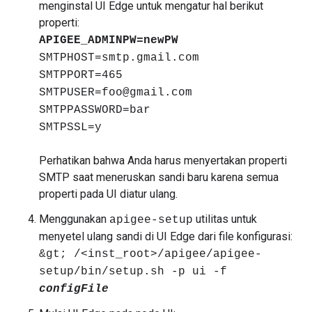
menginstal UI Edge untuk mengatur hal berikut
properti:
APIGEE_ADMINPW=newPW
SMTPHOST=smtp.gmail.com
SMTPPORT=465
SMTPUSER=foo@gmail.com
SMTPPASSWORD=bar
SMTPSSL=y
Perhatikan bahwa Anda harus menyertakan properti
SMTP saat meneruskan sandi baru karena semua
properti pada UI diatur ulang.
Menggunakan
utilitas untuk
apigee-setup
menyetel ulang sandi di UI Edge dari file konfigurasi:
&gt; /<inst_root>/apigee/apigee-
setup/bin/setup.sh -p ui -f
configFile