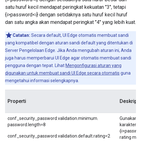
satu huruf kecil mendapat peringkat kekuatan "3", tetapi
{i>password<i} dengan setidaknya satu huruf kecil huruf
dan satu angka akan mendapat peringkat "4" yang lebih kuat.
Catatan:
Secara default, UI Edge otomatis membuat sandi
yang kompatibel dengan aturan sandi default yang ditentukan di
Server Pengelolaan Edge. Jika Anda mengubah aturan ini, Anda
juga harus memperbarui UI Edge agar otomatis membuat sandi
pengguna dengan tepat. Lihat
Mengonfigurasi aturan yang
digunakan untuk membuat sandi UI Edge secara otomatis
guna
mengetahui informasi selengkapnya.
Properti
Deskrips
conf_security_password.validation.minimum.
Gunakan i
password.length=8
karakteris
{i>passwor
conf_security_password.validation.default.rating=2
rating mi