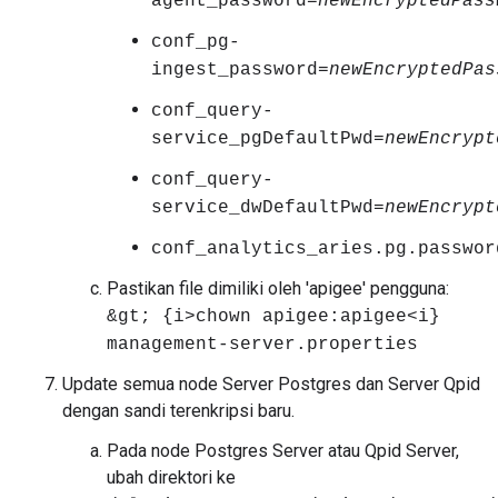
agent_password=
newEncryptedPass
conf_pg-
ingest_password=
newEncryptedPas
conf_query-
service_pgDefaultPwd=
newEncrypt
conf_query-
service_dwDefaultPwd=
newEncrypt
conf_analytics_aries.pg.passwor
Pastikan file dimiliki oleh 'apigee' pengguna:
&gt; {i>chown apigee:apigee<i}
management-server.properties
Update semua node Server Postgres dan Server Qpid
dengan sandi terenkripsi baru.
Pada node Postgres Server atau Qpid Server,
ubah direktori ke