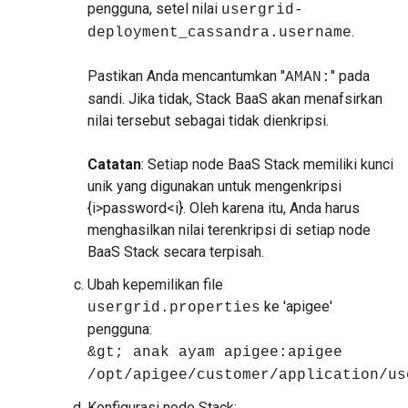
pengguna, setel nilai
usergrid-
.
deployment_cassandra.username
Pastikan Anda mencantumkan "
" pada
AMAN:
sandi. Jika tidak, Stack BaaS akan menafsirkan
nilai tersebut sebagai tidak dienkripsi.
Catatan
: Setiap node BaaS Stack memiliki kunci
unik yang digunakan untuk mengenkripsi
{i>password<i}. Oleh karena itu, Anda harus
menghasilkan nilai terenkripsi di setiap node
BaaS Stack secara terpisah.
Ubah kepemilikan file
ke 'apigee'
usergrid.properties
pengguna:
&gt; anak ayam apigee:apigee
/opt/apigee/customer/application/us
Konfigurasi node Stack: