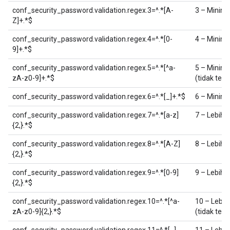
conf_security_password.validation.regex.3=^.*[A-
3 – Minima
Z]+.*$
conf_security_password.validation.regex.4=^.*[0-
4 – Minimal
9]+.*$
conf_security_password.validation.regex.5=^.*[^a-
5 – Minima
zA-z0-9]+.*$
(tidak ter
conf_security_password.validation.regex.6=^.*[_]+.*$
6 – Minima
conf_security_password.validation.regex.7=^.*[a-z]
7 – Lebih d
{2,}.*$
conf_security_password.validation.regex.8=^.*[A-Z]
8 – Lebih 
{2,}.*$
conf_security_password.validation.regex.9=^.*[0-9]
9 – Lebih d
{2,}.*$
conf_security_password.validation.regex.10=^.*[^a-
10 – Lebih
zA-z0-9]{2,}.*$
(tidak ter