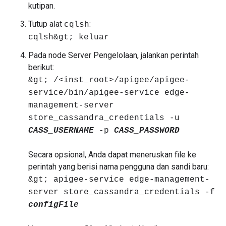
kutipan.
Tutup alat
:
cqlsh
cqlsh&gt; keluar
Pada node Server Pengelolaan, jalankan perintah
berikut:
&gt; /<inst_root>/apigee/apigee-
service/bin/apigee-service edge-
management-server
store_cassandra_credentials -u
CASS_USERNAME
-p
CASS_PASSWORD
Secara opsional, Anda dapat meneruskan file ke
perintah yang berisi nama pengguna dan sandi baru:
&gt; apigee-service edge-management-
server store_cassandra_credentials -f
configFile