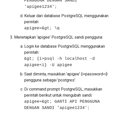
PENGGUNA DENGAN SANDI
'apigee1234';
Keluar dari database PostgreSQL menggunakan
perintah:
apigee=&gt; \q
Menetapkan 'apigee' PostgreSQL sandi pengguna:
Login ke database PostgreSQL menggunakan
perintah:
&gt; {i>psql -h localhost -d
apigee<i} -U apigee
Saat diminta, masukkan 'apigee' {i>password<i}
pengguna sebagai 'postgres'.
Di command prompt PostgreSQL, masukkan
perintah berikut untuk mengubah sandi:
apigee=&gt; GANTI API PENGGUNA
DENGAN SANDI 'apigee1234';