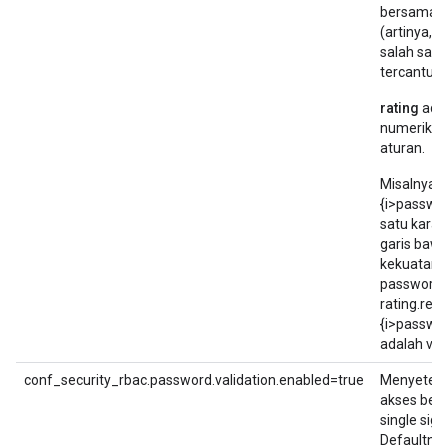
bersama d
(artinya, 
salah satu
tercantum
rating
adal
numerik ya
aturan.
Misalnya, a
{i>passwor
satu karak
garis bawa
kekuatan 
password.
rating.requ
{i>passwor
adalah vali
conf_security_rbac.password.validation.enabled=true
Menyetel v
akses berb
single sign
Defaultnya