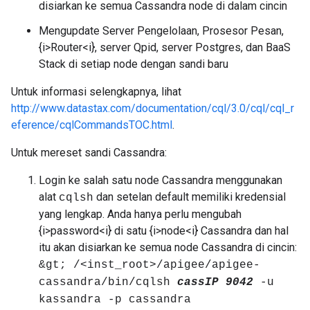
disiarkan ke semua Cassandra node di dalam cincin
Mengupdate Server Pengelolaan, Prosesor Pesan,
{i>Router<i}, server Qpid, server Postgres, dan BaaS
Stack di setiap node dengan sandi baru
Untuk informasi selengkapnya, lihat
http://www.datastax.com/documentation/cql/3.0/cql/cql_r
eference/cqlCommandsTOC.html
.
Untuk mereset sandi Cassandra:
Login ke salah satu node Cassandra menggunakan
alat
dan setelan default memiliki kredensial
cqlsh
yang lengkap. Anda hanya perlu mengubah
{i>password<i} di satu {i>node<i} Cassandra dan hal
itu akan disiarkan ke semua node Cassandra di cincin:
&gt; /<inst_root>/apigee/apigee-
cassandra/bin/cqlsh
cassIP 9042
-u
kassandra -p cassandra