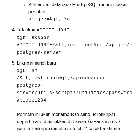
Keluar dari database PostgreSQL menggunakan
perintah:
apigee=&gt; \q
Tetapkan
:
APIGEE_HOME
&gt; ekspor
APIGEE_HOME=/&lt;inst_root&gt;/apigee/e
postgres-server
Enkripsi sandi baru:
&gt; sh
/&lt;inst_root&gt;/apigee/edge-
postgres-
server/utils/scripts/utilities/password
apigee1234
Perintah ini akan menampilkan sandi terenkripsi
seperti yang ditunjukkan di bawah. {i>Password<i}
yang terenkripsi dimulai setelah ":" karakter khusus