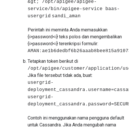
&gt; /opt/apigee/apigee-
service/bin/apigee-service baas-
usergrid
sandi_aman
Perintah ini meminta Anda memasukkan
{i>password<i} teks polos dan mengembalikan
{i>password<i} terenkripsi formulir:
AMAN:ae1b6dedbf6b26aaab8bee815a9107
Tetapkan token berikut di
/opt/apigee/customer/application/us
Jika file tersebut tidak ada, buat:
usergrid-
deployment_cassandra.username=cassa
usergrid-
deployment_cassandra.password=SECUR
Contoh ini menggunakan nama pengguna default
untuk Cassandra. Jika Anda mengubah nama