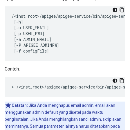
/<inst_root>/apigee/apigee-service/bin/apigee-servi
 [-h] 

 [-u USER_EMAIL] 

 [-p USER_PWD]

 [-a ADMIN_EMAIL] 

 [-P APIGEE_ADMINPW] 

 [-f configFile]
Contoh:
>
/
<
inst_root
>
/
apigee
/
apigee
-
service
/
bin
/
apigee
-
ser
Catatan:
Jika Anda menghapus email admin, email akan
menggunakan admin default yang disetel pada waktu
penginstalan. Jika Anda menghilangkan sandi admin, skrip akan
memintanya. Semua parameter lainnya harus ditetapkan pada