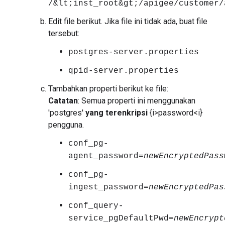
/&lt;inst_root&gt;/apigee/customer/
Edit file berikut. Jika file ini tidak ada, buat file
tersebut:
postgres-server.properties
qpid-server.properties
Tambahkan properti berikut ke file:
Catatan
: Semua properti ini menggunakan
'postgres'
yang terenkripsi
{i>password<i}
pengguna.
conf_pg-
agent_password=
newEncryptedPass
conf_pg-
ingest_password=
newEncryptedPas
conf_query-
service_pgDefaultPwd=
newEncrypt