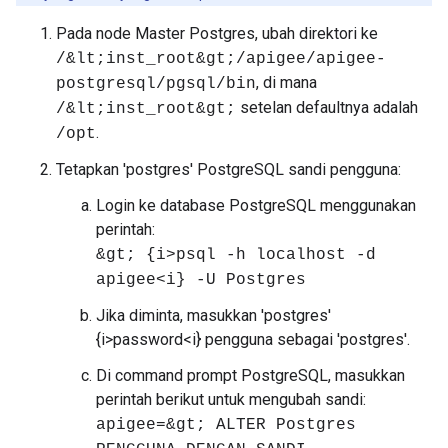
Pada node Master Postgres, ubah direktori ke
/&lt;inst_root&gt;/apigee/apigee-
, di mana
postgresql/pgsql/bin
setelan defaultnya adalah
/&lt;inst_root&gt;
.
/opt
Tetapkan 'postgres' PostgreSQL sandi pengguna:
Login ke database PostgreSQL menggunakan
perintah:
&gt; {i>psql -h localhost -d
apigee<i} -U Postgres
Jika diminta, masukkan 'postgres'
{i>password<i} pengguna sebagai 'postgres'.
Di command prompt PostgreSQL, masukkan
perintah berikut untuk mengubah sandi:
apigee=&gt; ALTER Postgres