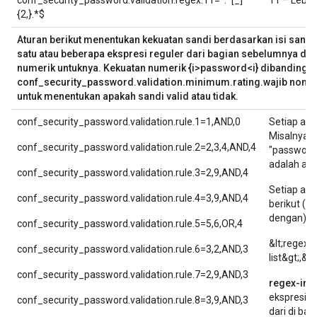
conf_security_password.validation.regex.11=^.*[_]
11 – Lebih
{2,}.*$
Aturan berikut menentukan kekuatan sandi berdasarkan isi sandi
satu atau beberapa ekspresi reguler dari bagian sebelumnya da
numerik untuknya. Kekuatan numerik {i>password<i} dibandingk
conf_security_password.validation.minimum.rating.wajib nomor d
untuk menentukan apakah sandi valid atau tidak.
conf_security_password.validation.rule.1=1,AND,0
Setiap atu
Misalnya,
conf_security_password.validation.rule.2=2,3,4,AND,4
"password.
adalah atu
conf_security_password.validation.rule.3=2,9,AND,4
Setiap at
conf_security_password.validation.rule.4=3,9,AND,4
berikut (d
dengan):
conf_security_password.validation.rule.5=5,6,OR,4
&lt;regex-
conf_security_password.validation.rule.6=3,2,AND,3
list&gt;,&l
conf_security_password.validation.rule.7=2,9,AND,3
regex-inde
ekspresi r
conf_security_password.validation.rule.8=3,9,AND,3
dari di ba