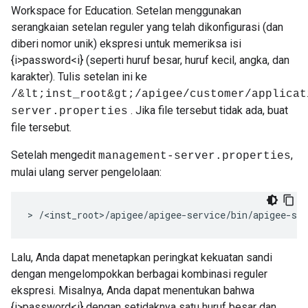
Workspace for Education. Setelan menggunakan
serangkaian setelan reguler yang telah dikonfigurasi (dan
diberi nomor unik) ekspresi untuk memeriksa isi
{i>password<i} (seperti huruf besar, huruf kecil, angka, dan
karakter). Tulis setelan ini ke
/&lt;inst_root&gt;/apigee/customer/applicat
. Jika file tersebut tidak ada, buat
server.properties
file tersebut.
Setelah mengedit
,
management-server.properties
mulai ulang server pengelolaan:
> /<inst_root>/apigee/apigee-service/bin/apigee-se
Lalu, Anda dapat menetapkan peringkat kekuatan sandi
dengan mengelompokkan berbagai kombinasi reguler
ekspresi. Misalnya, Anda dapat menentukan bahwa
{i>password<i} dengan setidaknya satu huruf besar dan