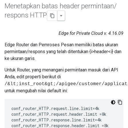
Menetapkan batas header permintaan
/
respons HTTP
Edge for Private Cloud v. 4.16.09
Edge Router dan Pemroses Pesan memiliki batas ukuran
permintaan/respons yang telah ditentukan {i>header<i} dan
ke ukuran garis.
Untuk Router, yang menangani permintaan masuk dari API
Anda, edit properti berikut di
/&lt;inst_root&gt;/apigee/customer/applicat
untuk mengubah nilai default ini:
conf_router_HTTP.request.line.limit=4k

conf_router_HTTP.request.header.limit =8k

conf_router_HTTP.response.line.limit=4k

conf_router_HTTP.response.header.limit =8k