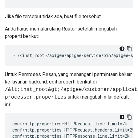
Jika file tersebut tidak ada, buat file tersebut.
Anda harus memulai ulang Router setelah mengubah
properti berikut:
> /<inst_root>/apigee/apigee-service/bin/apigee-ser
Untuk Pemroses Pesan, yang menangani permintaan keluar
ke layanan backend, edit properti berikut di
/&lt;inst_root&gt;/apigee/customer/applicat
untuk mengubah nilai default
processor.properties
ini:
conf/http.properties+HTTPRequest.line.limit=7k

conf/http.properties+HTTPRequest.headers.limit=25k 
conf/http.properties+HTTPResponse.line.limit=2k 
