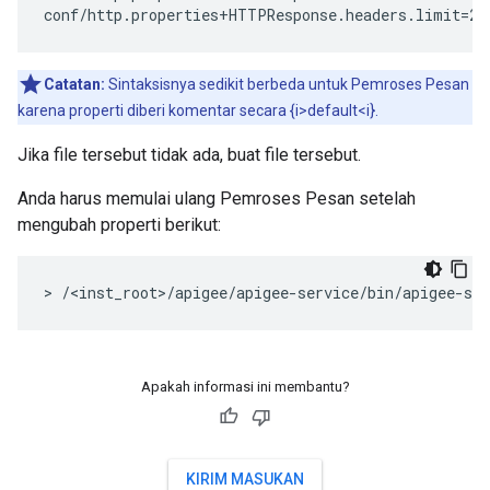
conf/http.properties+HTTPResponse.headers.limit=25
Catatan:
Sintaksisnya sedikit berbeda untuk Pemroses Pesan
karena properti diberi komentar secara {i>default<i}.
Jika file tersebut tidak ada, buat file tersebut.
Anda harus memulai ulang Pemroses Pesan setelah
mengubah properti berikut:
> /<inst_root>/apigee/apigee-service/bin/apigee-se
Apakah informasi ini membantu?
KIRIM MASUKAN