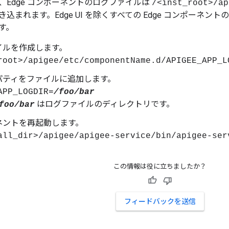
、Edge コンポーネントのログファイルは
/<inst_root>/ap
込まれます。Edge UI を除くすべての Edge コンポーネ
す。
イルを作成します。
root>/apigee/etc/componentName.d/APIGEE_APP_L
パティをファイルに追加します。
APP_LOGDIR=
/foo/bar
はログファイルのディレクトリです。
foo/bar
ネントを再起動します。
all_dir>/apigee/apigee-service/bin/apigee-se
この情報は役に立ちましたか？
フィードバックを送信