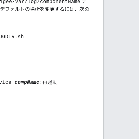
デ
igee/var/log/componentName
ントのデフォルトの場所を変更するには、次の
OGDIR.sh
rvice
compName
:再起動