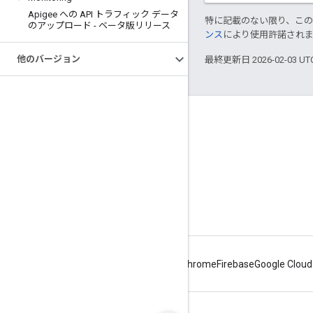
Apigee への API トラフィック データ
特に記載のない限り、こ
のアップロード - ベータ版リリース
ンス
により使用許諾され
他のバージョン
最終更新日 2026-02-03 U
Apigee について
We're part of Google
イベント
パートナー
電子書籍とウェブキャスト
Android
Chrome
Firebase
Google Cloud