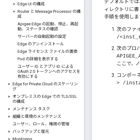
デフォルトでは
Edge UI の構成
ィレクトリに書き
Router と Message Processor の構
手順を使用しま
成
Apigee Edge の起動、停止、再起
次のファ
動、ステータスの確認
サーバーの自動起動の設定
/<inst_
Edge のアンインストール
次のプロ
Edge ライセンス ファイルの置換
APIGEE_
Pod の詳細を表示する
ここで、
/
ユーザー ID とアプリ ID による
OAuth 2
.
0 トークンへのアクセスを
コンポー
有効にする
> /inst
Edge for Private Cloud のスケーリン
グ
オンプレミスの Edge での TLS
/
SSL
の構成
メンテナンス タスク
組織と環境のメンテナンス
ユーザー、ロール、権限の管理
バックアップと復元
Monitoring