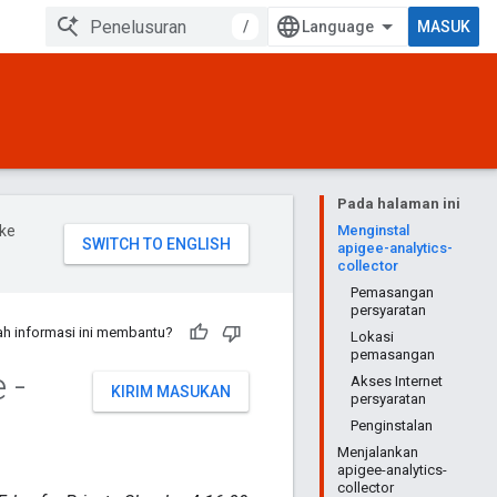
/
MASUK
Pada halaman ini
ke
Menginstal
apigee-analytics-
collector
Pemasangan
persyaratan
h informasi ini membantu?
Lokasi
pemasangan
 -
Akses Internet
KIRIM MASUKAN
persyaratan
Penginstalan
Menjalankan
apigee-analytics-
collector