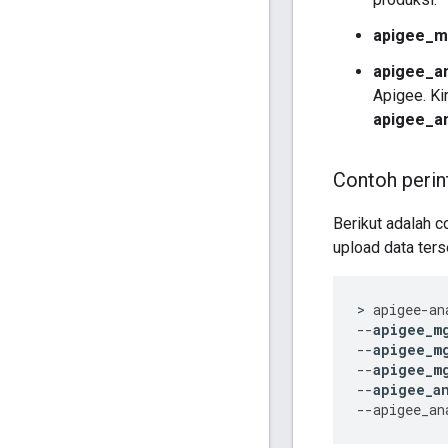
apigee_m
apigee_an
Apigee. Ki
apigee_an
Contoh perin
Berikut adalah c
upload data ters
>
apigee
-
an
--
apigee_m
--
apigee_m
--
apigee_m
--
apigee_a
--
apigee_an