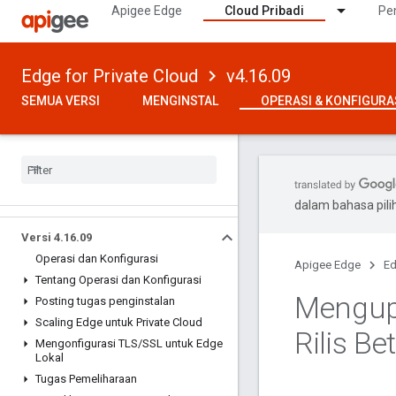
Apigee Edge
Cloud Pribadi
Pe
Edge for Private Cloud
v4.16.09
SEMUA VERSI
MENGINSTAL
OPERASI & KONFIGURA
dalam bahasa pil
Versi 4
.
16
.
09
Operasi dan Konfigurasi
Apigee Edge
Ed
Tentang Operasi dan Konfigurasi
Mengupl
Posting tugas penginstalan
Scaling Edge untuk Private Cloud
Rilis Be
Mengonfigurasi TLS
/
SSL untuk Edge
Lokal
Tugas Pemeliharaan