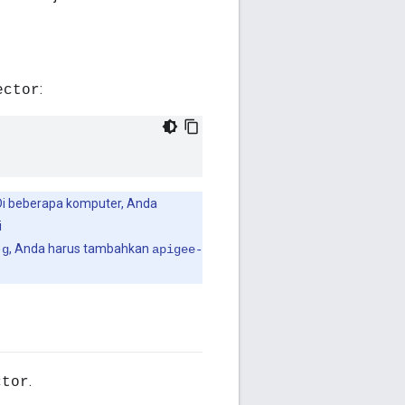
:
ector
 Di beberapa komputer, Anda
i
, Anda harus tambahkan
-g
apigee-
.
ctor