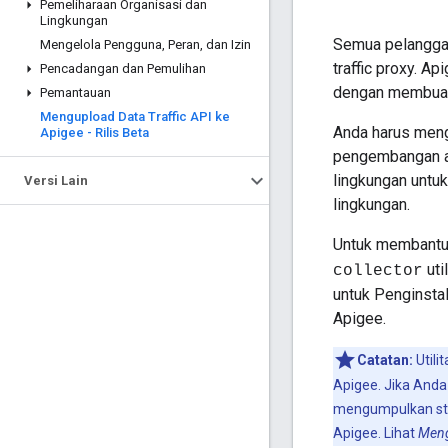
Pemeliharaan Organisasi dan
Lingkungan
Semua pelanggan
Mengelola Pengguna
,
Peran
,
dan Izin
traffic proxy. 
Pencadangan dan Pemulihan
dengan membuat 
Pemantauan
Mengupload Data Traffic API ke
Anda harus meng
Apigee - Rilis Beta
pengembangan at
lingkungan untuk
Versi Lain
lingkungan.
Untuk membantu 
uti
collector
untuk Penginstal
Apigee.
Catatan:
Utili
Apigee. Jika Anda
mengumpulkan stat
Apigee. Lihat
Meng