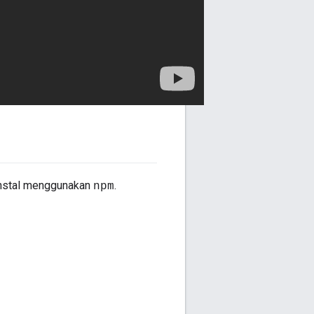
instal menggunakan
.
npm