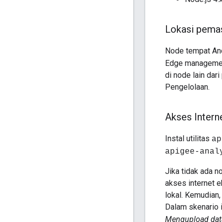
Lokasi pema
Node tempat And
Edge management
di node lain dar
Pengelolaan.
Akses Intern
Instal utilitas
ap
apigee-anal
Jika tidak ada
akses internet 
lokal. Kemudian,
Dalam skenario i
Mengupload data