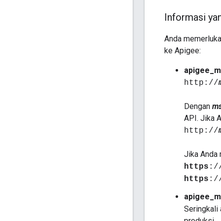
Informasi ya
Anda memerlukan
ke Apigee:
apigee_m
http://
Dengan
ms
API. Jika 
http://
Jika Anda
https
:/
https
:/
apigee_m
Seringkali
produksi.