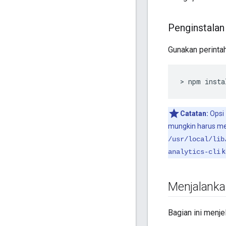
Penginstala
Gunakan perintah
> npm insta
Catatan:
Opsi
mungkin harus 
/usr/local/lib
k
analytics-cli
Menjalankan
Bagian ini menje