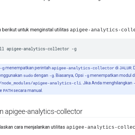
n
 berikut untuk menginstal utilitas
apigee-analytics-coll
ll apigee-analytics-collector -g
menempatkan perintah
di
.
-g
apigee-analytics-collector
JALUR
menggunakan
dengan
. Biasanya, Opsi
menempatkan modul d
sudo
-g
-g
. Jika Anda menghilangkan
/node_modules/apigee-analytics-cli
e
secara manual.
PATH
 apigee-analytics-collector
laskan cara menjalankan utilitas
apigee-analytics-colle