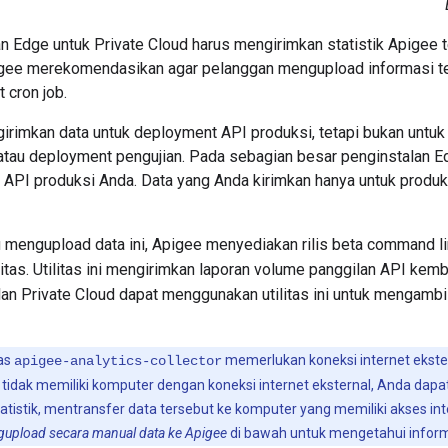
 Edge untuk Private Cloud harus mengirimkan statistik Apigee t
Apigee merekomendasikan agar pelanggan mengupload informasi te
cron job.
irimkan data untuk deployment API produksi, tetapi bukan untu
au deployment pengujian. Pada sebagian besar penginstalan E
 API produksi Anda. Data yang Anda kirimkan hanya untuk produk
mengupload data ini, Apigee menyediakan rilis beta command l
litas. Utilitas ini mengirimkan laporan volume panggilan API kem
an Private Cloud dapat menggunakan utilitas ini untuk mengambil
tas
memerlukan koneksi internet ekste
apigee-analytics-collector
 tidak memiliki komputer dengan koneksi internet eksternal, Anda da
istik, mentransfer data tersebut ke komputer yang memiliki akses inter
upload secara manual data ke Apigee
di bawah untuk mengetahui informas