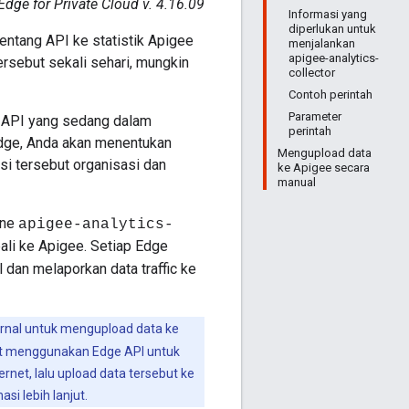
Edge for Private Cloud v. 4.16.09
Informasi yang
diperlukan untuk
entang API ke statistik Apigee
menjalankan
apigee-analytics-
rsebut sekali sehari, mungkin
collector
Contoh perintah
Parameter
k API yang sedang dalam
perintah
dge, Anda akan menentukan
Mengupload data
si tersebut organisasi dan
ke Apigee secara
manual
ine
apigee-analytics-
bali ke Apigee. Setiap Edge
 dan melaporkan data traffic ke
rnal untuk mengupload data ke
pat menggunakan Edge API untuk
net, lalu upload data tersebut ke
i lebih lanjut.