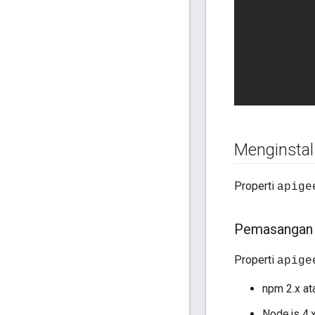
Menginstal 
Properti
apige
Pemasangan 
Properti
apige
npm 2.x at
Node.js 4.x