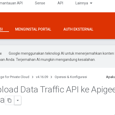
mantauan API
Sense
API
Lainnya
SI
MENGINSTAL PORTAL
AUTH EKSTERNAL
Google menggunakan teknologi AI untuk menerjemahkan konten 
ihan Anda. Terjemahan AI mungkin mengandung kesalahan.
ge for Private Cloud
v4.16.09
Operasi & Konfigurasi
Apaka
oad Data Traffic API ke Apigee
ta