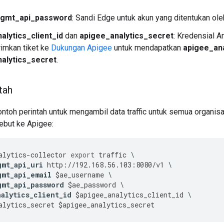
gmt_api_password
: Sandi Edge untuk akun yang ditentukan ol
alytics_client_id
dan
apigee_analytics_secret
: Kredensial 
rimkan tiket ke
Dukungan Apigee
untuk mendapatkan
apigee_ana
alytics_secret
.
tah
ontoh perintah untuk mengambil data traffic untuk semua organisa
ebut ke Apigee:
alytics
-
collector
export
traffic
gmt_api_uri
http
:
//
192.168
.
56.103
:
8080
/
v1
gmt_api_email
$
ae_username
gmt_api_password
$
ae_password
nalytics_client_id
$
apigee_analytics_client_id
alytics_secret
$
apigee_analytics_secret