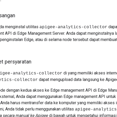
sangan
a menginstal utilitas
dapa
apigee-analytics-collector
 API di Edge Management Server. Anda dapat menginstalnya la
i penginstalan Edge, atau di selama node tersebut dapat membua
et persyaratan
di yang memiliki akses interne
igee-analytics-collector
dapat mengupload data langsung ke Apige
ytics-collector
 node dengan kedua akses ke Edge management API di Edge Man
eksternal, Anda dapat menggunakan Edge management API untuk 
 Anda harus mentransfer data ke komputer yang memiliki akses i
ni, Anda tidak perlu menggunakan utilitas
apigee-analytics
 secara manual ke Apigee
di bawah untuk mengetahui informasi l