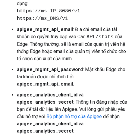
dạng:
https
://ms_IP:8080/v1
https
://ms_DNS/v1
apigee_mgmt_api_email
: Địa chỉ email của tài
khoản có quyền truy cập vào Các API
của
/stats
Edge. Thông thường, sẽ là email của quản trị viên hệ
thống Edge hoặc email của quản trị viên tổ chức cho
tổ chức sản xuất của mình.
apigee_mgmt_api_password
: Mật khẩu Edge cho
tài khoản được chỉ định bởi
apigee_mgmt_api_email
.
apigee_analytics_client_id
và
apigee_analytics_secret
: Thông tin đăng nhập của
bạn để tải dữ liệu lên Apigee. Vui lòng gửi phiếu yêu
cầu hỗ trợ với
Bộ phận hỗ trợ của Apigee
để nhận
apigee_analytics_client_id
và
apigee_analytics_secret
.