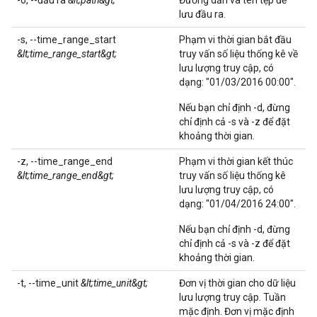
-o, --đầu ra
&lt;path&gt;
Đường dẫn và tên tệp để
lưu đầu ra.
-s, --time_range_start
Phạm vi thời gian bắt đầu
&lt;time_range_start&gt;
truy vấn số liệu thống kê về
lưu lượng truy cập, có
dạng: "01/03/2016 00:00".
Nếu bạn chỉ định -d, đừng
chỉ định cả -s và -z để đặt
khoảng thời gian.
-z, --time_range_end
Phạm vi thời gian kết thúc
&lt;time_range_end&gt;
truy vấn số liệu thống kê
lưu lượng truy cập, có
dạng: "01/04/2016 24:00".
Nếu bạn chỉ định -d, đừng
chỉ định cả -s và -z để đặt
khoảng thời gian.
-t, --time_unit
&lt;time_unit&gt;
Đơn vị thời gian cho dữ liệu
lưu lượng truy cập. Tuần
mặc định. Đơn vị mặc định