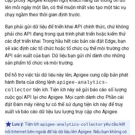
cập proxy. Apigee khuyến nghị khách hàng tải thông tin đó
lên mỗi ngày một lần, có thể muộn nhất vào tạo một tác vụ
chạy ngầm theo thời gian định trước.
Bạn phải gửi dữ liệu để triển khai API chính thức, chứ không
phải cho API đang trong quá trình phát triển hoặc kiểm thử
các đợt triển khai. Trong hầu hết các bản cài đặt Edge, bạn
sẽ xác định các tổ chức hoặc tổ chức cụ thể môi trường cho
API sản xuất của bạn. Dữ liệu bạn gửi chỉ dành cho những
sản phẩm tổ chức và môi trường.
Để hỗ trợ việc tải dữ liệu này lên, Apigee cung cấp bản phát
hành Beta của dòng lệnh
apigee-analytics-
tiện ích. Tiện ích này sẽ gửi báo cáo số lượng
collector
cuộc gọi API lại cho Apigee. Mọi cạnh dành cho Phần cài
đặt Đám mây riêng tư có thể sử dụng tiện ích này để truy
xuất và báo cáo dữ liệu lưu lượng truy cập cho Apigee.
Lưu ý:
Tiện ích
yêu cầu kết
apigee-analytics-collector
nối Internet bên ngoài để tải dữ liệu lên Apigee. Nếu bạn không có