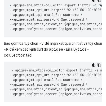
>
apigee
-
analytics
-
collector
export
traffic
-
i
myO
--
apigee_mgmt_api_uri
http
:
//
192.168
.
56.103
:
8080
/
v
--
apigee_mgmt_api_email
$
ae_username
--
apigee_mgmt_api_password
$
ae_password
--
apigee_analytics_client_id
$
apigee_analytics_clie
--
apigee_analytics_secret
$
apigee_analytics_secret
Bao gồm cả tuỳ chọn
để nhận kết quả chi tiết và tuỳ chọn
-v
để xem các lệnh curl do
-R
apigee-analytics-
tạo:
collector
 > 
apigee
-
analytics
-
collector
export
traffic
-
i
my
--
apigee_mgmt_api_uri
http
:
//
192.168
.
56.103
:
8080
/
v
--
apigee_mgmt_api_email
$
ae_username
--
apigee_mgmt_api_password
$
ae_password
--
apigee_analytics_client_id
$
apigee_analytics_clie
--
apigee_analytics_secret
$
apigee_analytics_secret