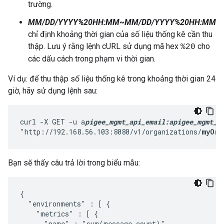
trường.
MM/DD/YYYY%20HH:MM~MM/DD/YYYY%20HH:MM
chỉ định khoảng thời gian của số liệu thống kê cần thu
thập. Lưu ý rằng lệnh cURL sử dụng mã hex
cho
%20
các dấu cách trong phạm vi thời gian.
Ví dụ: để thu thập số liệu thống kê trong khoảng thời gian 24
giờ, hãy sử dụng lệnh sau:
curl -X GET -u a
pigee_mgmt_api_email:apigee_mgmt_a
"http://192.168.56.103:8080/v1/organizations/
myOrg
Bạn sẽ thấy câu trả lời trong biểu mẫu:
{

  "environments" : [ {

    "metrics" : [ {

      "name" : "sum(message_count)",
