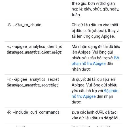
theo giờ. Đơn vị thời gian
hợp lệ: giây, phút, giờ, ngày,
tuần.
-S, --đầu_ra_chuẩn
Ghi dữ liệu đầu ra vào thiết
bị đầu cuối (stdout), thay vì
tải lên ứng dụng Apigee.
-c, --apigee_analytics_client_id
Mã nhận dạng để tải dữ liệu
&lt;apigee_analytics_client_id&gt;
lên Apigee. Vui lòng gửi
phiếu yêu cầu hỗ trợ với
Bộ
phận hỗ trợ Apigee
đến
nhận được.
–r, --apigee_analytics_secret
Bí quyết để tải dữ liệu lên
&lt;apigee_analytics_secret&gt;
Apigee. Vui lòng gửi phiếu
yêu cầu hỗ trợ với
Bộ phận
hỗ trợ Apigee
đến nhận
được.
-R, --include_curl_commands
Đưa các lệnh cURL đã tạo
vào dữ liệu đầu ra để gỡ lỗi.