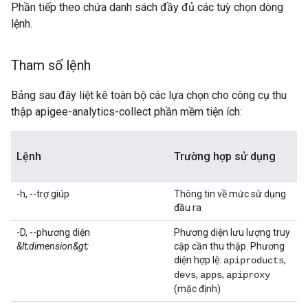
Phần tiếp theo chứa danh sách đầy đủ các tuỳ chọn dòng
lệnh.
Tham số lệnh
Bảng sau đây liệt kê toàn bộ các lựa chọn cho công cụ thu
thập apigee-analytics-collect phần mềm tiện ích:
Lệnh
Trường hợp sử dụng
-h, --trợ giúp
Thông tin về mức sử dụng
đầu ra
-D, --phương diện
Phương diện lưu lượng truy
&lt;dimension&gt;
cập cần thu thập. Phương
diện hợp lệ:
,
apiproducts
,
,
devs
apps
apiproxy
(mặc định)