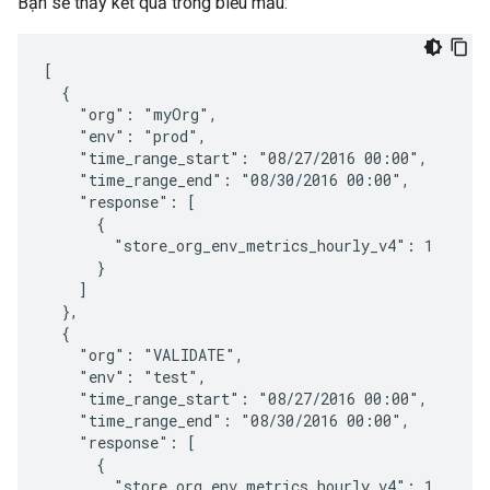
Bạn sẽ thấy kết quả trong biểu mẫu:
[

  {

    "org": "myOrg",

    "env": "prod",

    "time_range_start": "08/27/2016 00:00",

    "time_range_end": "08/30/2016 00:00",

    "response": [

      {

        "store_org_env_metrics_hourly_v4": 1

      }

    ]

  },

  {

    "org": "VALIDATE",

    "env": "test",

    "time_range_start": "08/27/2016 00:00",

    "time_range_end": "08/30/2016 00:00",

    "response": [

      {

        "store_org_env_metrics_hourly_v4": 1
