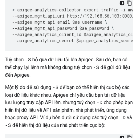
>
apigee
-
analytics
-
collector
export
traffic
-
i
myO
--
apigee_mgmt_api_uri
http
:
//
192.168
.
56.103
:
8080
/
v
--
apigee_mgmt_api_email
$
ae_username
--
apigee_mgmt_api_password
$
ae_password
--
apigee_analytics_client_id
$
apigee_analytics_clie
--
apigee_analytics_secret
$
apigee_analytics_secret
Tuỳ chọn
bỏ qua dữ liệu tải lên Apigee. Sau đó, bạn có
-S
thể chạy lại lệnh mà không dùng tuỳ chọn
để gửi dữ liệu
-S
đến Apigee.
Một lý do để sử dụng
để bạn có thể hiển thị cục bộ các
-S
loại dữ liệu khác nhau. Apigee chỉ yêu cầu bạn tải dữ liệu
lưu lượng truy cập API lên, nhưng tuỳ chọn
cho phép bạn
-D
hiển thị dữ liệu về API sản phẩm, nhà phát triển, ứng dụng
hoặc proxy API. Ví dụ bên dưới sử dụng các tuỳ chọn
và
-D
để hiển thị dữ liệu của nhà phát triển cục bộ:
-S