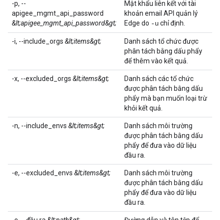
-p, --
Mật khẩu liên kết với tài
apigee_mgmt_api_password
khoản email API quản lý
&lt;apigee_mgmt_api_password&gt;
Edge do
chỉ định.
-u
-i, --include_orgs
&lt;items&gt;
Danh sách tổ chức được
phân tách bằng dấu phẩy
để thêm vào kết quả.
-x, --excluded_orgs
&lt;items&gt;
Danh sách các tổ chức
được phân tách bằng dấu
phẩy mà bạn muốn loại trừ
khỏi kết quả.
-n, --include_envs
&lt;items&gt;
Danh sách môi trường
được phân tách bằng dấu
phẩy để đưa vào dữ liệu
đầu ra.
-e, --excluded_envs
&lt;items&gt;
Danh sách môi trường
được phân tách bằng dấu
phẩy để đưa vào dữ liệu
đầu ra.