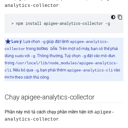
:
analytics-collector
> npm install apigee-analytics-collector -g
Lưu ý:
Lựa chọn
giúp đặt lệnh
-g
apigee-analytics-
trong
. Trên một số máy, bạn có thể phải
collector
ĐƯỜNG DẪN
dùng
với
. Thông thường, Tuỳ chọn
đặt các mô-đun
sudo
-g
-g
trong
/usr/local/lib/node_modules/apigee-analytics-
. Nếu bỏ qua
, bạn phải thêm
vào
cli
-g
apigee-analytics-cli
theo cách thủ công.
PATH
Chạy apigee-analytics-collector
Phần này mô tả cách chạy phần mềm tiện ích
apigee-
.
analytics-collector