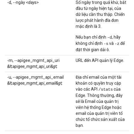
-d, --ngày
<days>
Số ngày trong quá khứ, bắt
đầu từ ngày hiện tại, của
dữ liệu cần thu thập. Chiến
lược phát hành đĩa đơn
mặc định là 3.
Nếu bạn chỉ định
, hãy
-d
không chỉ định
và
để
-s
-z
đặt thời gian dải ô.
-m, --apigee_mgmt_api_uri
URL đến API quản lý Edge.
&lt;apigee_mgmt_api_uri&gt;
-u, --apigee_mgmt_api_email
Địa chỉ email của một tài
&lt;apigee_mgmt_api_email&gt;
khoản có quyền truy cập
vào các API
của
/stats
Edge. Thông thường, đây
sẽ là Email của quản trị
viên hệ thống Edge hoặc
email của quản trị viên tổ
chức tổ chức sản xuất của
bạn.