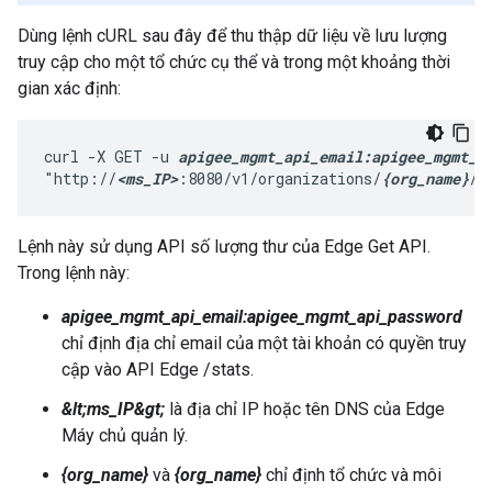
Dùng lệnh cURL sau đây để thu thập dữ liệu về lưu lượng
truy cập cho một tổ chức cụ thể và trong một khoảng thời
gian xác định:
curl -X GET -u 
apigee_mgmt_api_email:apigee_mgmt_a
"http://
<ms_IP>
:8080/v1/organizations/
{org_name}
/e
Lệnh này sử dụng API số lượng thư của Edge Get API.
Trong lệnh này:
apigee_mgmt_api_email:apigee_mgmt_api_password
chỉ định địa chỉ email của một tài khoản có quyền truy
cập vào API Edge /stats.
&lt;ms_IP&gt;
là địa chỉ IP hoặc tên DNS của Edge
Máy chủ quản lý.
{org_name}
và
{org_name}
chỉ định tổ chức và môi