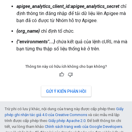
apigee_analytics_client_id:apigee_analytics_secret
chỉ
định thông tin đăng nhập để tải dữ liệu lên Apigee mà
bạn đã có được từ Nhóm hỗ trợ Apigee.
{org_name}
chỉ định tổ chức.
{"environments"...}
chứa kết quả của lệnh cURL mà mà
bạn từng thu thập số liệu thống kê ở trên.
Thông tin này có hữu ích không cho bạn không?
GỬI Ý KIẾN PHẢN HỒI
Trừ phi có lưu ý khác, nội dung của trang này được cấp phép theo
Giấy
phép ghi nhận tác giả 4.0 của Creative Commons
và các mẫu mã lập
trình được cấp phép theo
Giấy phép Apache 2.0
. Để biết thông tin chi
tiết, vui lòng tham khảo
Chính sách trang web của Google Developers
.