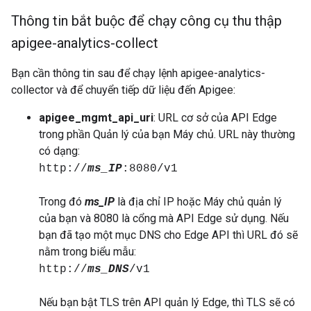
Thông tin bắt buộc để chạy công cụ thu thập
apigee-analytics-collect
Bạn cần thông tin sau để chạy lệnh apigee-analytics-
collector và để chuyển tiếp dữ liệu đến Apigee:
apigee_mgmt_api_uri
: URL cơ sở của API Edge
trong phần Quản lý của bạn Máy chủ. URL này thường
có dạng:
http://
ms_IP
:8080/v1
Trong đó
ms_IP
là địa chỉ IP hoặc Máy chủ quản lý
của bạn và 8080 là cổng mà API Edge sử dụng. Nếu
bạn đã tạo một mục DNS cho Edge API thì URL đó sẽ
nằm trong biểu mẫu:
http://
ms_DNS
/v1
Nếu bạn bật TLS trên API quản lý Edge, thì TLS sẽ có