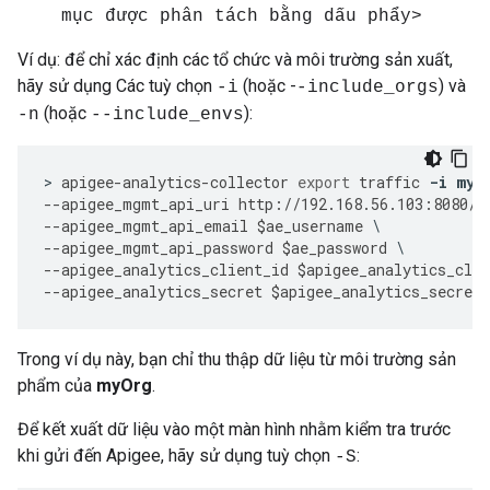
mục được phân tách bằng dấu phẩy>
Ví dụ: để chỉ xác định các tổ chức và môi trường sản xuất,
hãy sử dụng Các tuỳ chọn
(hoặc -
) và
-i
-include_orgs
(hoặc
):
-n
--include_envs
>
apigee
-
analytics
-
collector
export
traffic
-
i
myO
--
apigee_mgmt_api_uri
http
:
//
192.168
.
56.103
:
8080
/
v
--
apigee_mgmt_api_email
$
ae_username
--
apigee_mgmt_api_password
$
ae_password
--
apigee_analytics_client_id
$
apigee_analytics_clie
--
apigee_analytics_secret
$
apigee_analytics_secret
Trong ví dụ này, bạn chỉ thu thập dữ liệu từ môi trường sản
phẩm của
myOrg
.
Để kết xuất dữ liệu vào một màn hình nhằm kiểm tra trước
khi gửi đến Apigee, hãy sử dụng tuỳ chọn
:
-S