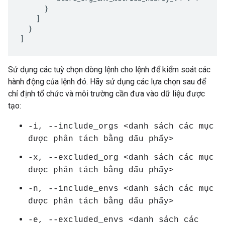
      }

    ]

  }

]
Sử dụng các tuỳ chọn dòng lệnh cho lệnh để kiểm soát các
hành động của lệnh đó. Hãy sử dụng các lựa chọn sau để
chỉ định tổ chức và môi trường cần đưa vào dữ liệu được
tạo:
-i, --include_orgs <danh sách các mục
được phân tách bằng dấu phẩy>
-x, --excluded_org <danh sách các mục
được phân tách bằng dấu phẩy>
-n, --include_envs <danh sách các mục
được phân tách bằng dấu phẩy>
-e, --excluded_envs <danh sách các