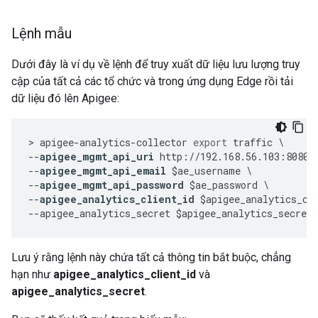
Lệnh mẫu
Dưới đây là ví dụ về lệnh để truy xuất dữ liệu lưu lượng truy
cập của tất cả các tổ chức và trong ứng dụng Edge rồi tải
dữ liệu đó lên Apigee:
>
apigee
-
analytics
-
collector
export
traffic
--
apigee_mgmt_api_uri
http
:
//
192.168
.
56.103
:
8080
/
--
apigee_mgmt_api_email
$
ae_username
--
apigee_mgmt_api_password
$
ae_password
--
apigee_analytics_client_id
$
apigee_analytics_cl
--
apigee_analytics_secret
$
apigee_analytics_secret
Lưu ý rằng lệnh này chứa tất cả thông tin bắt buộc, chẳng
hạn như
apigee_analytics_client_id
và
apigee_analytics_secret
.