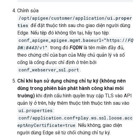
Chỉnh sửa
/opt/apigee/customer/application/
ui.proper
ties
để đặt thuộc tính sau cho giao diện người dùng
Edge. Nếu tệp đó không tồn tại, hãy tạo tệp:
conf_apigee_apigee.mgmt.baseurl="https://
FQ
DN:8443
/v1"
trong đó
FQDN
là tên miền đầy đủ,
theo chứng chỉ của bạn của Máy chủ quản lý và số
cổng là cổng được chỉ định ở trên bởi
conf_webserver_ssl.port
.
Chỉ khi bạn sử dụng chứng chỉ tự ký (không nên
dùng trong phiên bản phát hành công khai môi
trường)
khi định cấu hình quyền truy cập TLS vào API
quản lý ở trên, hãy thêm thuộc tính thuộc tính sau vào
ui.properties
:
conf/application.conf+play.ws.ssl.loose.acc
eptAnyCertificate=true
Nếu không, giao diện
người dùng Edge sẽ từ chối chứng chỉ tự ký.