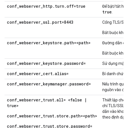
conf_webserver_http.turn.off=true
Để bật/tắt htt
true
.
conf_webserver_ssl.port=8443
Cổng TLS/SSL
Bắt buộc khi 
conf_webserver_keystore.path=<path>
Đường dẫn đến
Bắt buộc khi 
conf_webserver_keystore.password=
Sử dụng mật k
conf_webserver_cert.alias=
Bí danh chứng
conf_webserver_keymanager.password=
Nếu trình quả
nguồn vào địn
conf_webserver_trust.all= <false |
Thiết lập chế 
true>
chỉ TLS/SSL (v
dẫn vào kho lư
conf_webserver_trust.store.path=<path>
theo định dạn
conf_webserver_trust.store.password=