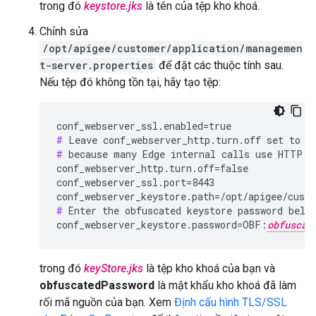
trong đó
keystore.jks
là tên của tệp kho khoá.
Chỉnh sửa
/opt/apigee/customer/application/managemen
t-server.properties
để đặt các thuộc tính sau.
Nếu tệp đó không tồn tại, hãy tạo tệp:
#
#
 because many Edge internal calls use HTTP.

conf_webserver_http.turn.off=false

conf_webserver_ssl.port=8443

conf_webserver_keystore.path=/opt/apigee/cust
#
 Enter the obfuscated keystore password below
conf_webserver_keystore.password=OBF:
obfuscat
trong đó
keyStore.jks
là tệp kho khoá của bạn và
obfuscatedPassword
là mật khẩu kho khoá đã làm
rối mã nguồn của bạn. Xem
Định cấu hình TLS/SSL