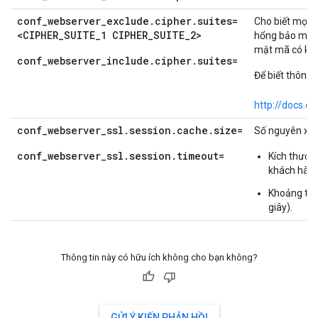
conf_webserver_exclude.cipher.suites=
Cho biết mọi b
<CIPHER_SUITE_1 CIPHER_SUITE_2>
hổng bảo mật t
mật mã có khô
conf_webserver_include.cipher.suites=
Để biết thông 
http://docs.o
conf_webserver_ssl.session.cache.size=
Số nguyên xác
conf_webserver_ssl.session.timeout=
Kích thước
khách hàng
Khoảng thời
giây).
Thông tin này có hữu ích không cho bạn không?
GỬI Ý KIẾN PHẢN HỒI