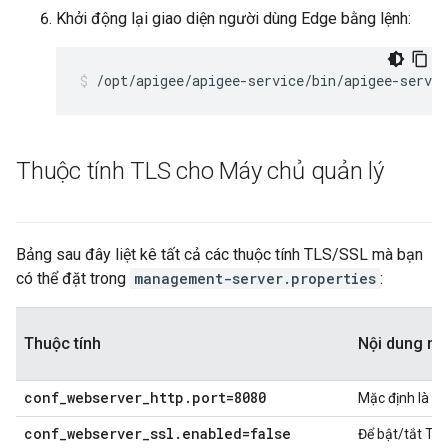
Khởi động lại giao diện người dùng Edge bằng lệnh:
/opt/apigee/apigee-service/bin/apigee-servic
Thuộc tính TLS cho Máy chủ quản lý
Bảng sau đây liệt kê tất cả các thuộc tính TLS/SSL mà bạn
có thể đặt trong
management-server.properties
:
Thuộc tính
Nội dung mô
conf_webserver_http.port=8080
Mặc định là 80
conf_webserver_ssl.enabled=false
Để bật/tắt TLS