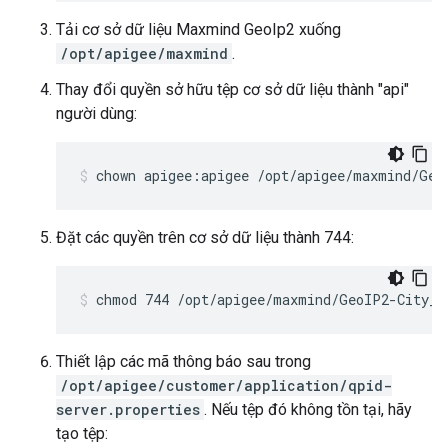
Tải cơ sở dữ liệu Maxmind GeoIp2 xuống
/opt/apigee/maxmind
.
Thay đổi quyền sở hữu tệp cơ sở dữ liệu thành "api"
người dùng:
chown apigee:apigee /opt/apigee/maxmind/Geo
Đặt các quyền trên cơ sở dữ liệu thành 744:
chmod 744 /opt/apigee/maxmind/GeoIP2-City_2
Thiết lập các mã thông báo sau trong
/opt/apigee/customer/application/qpid-
server.properties
. Nếu tệp đó không tồn tại, hãy
tạo tệp: