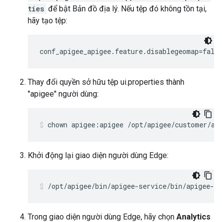
ties
để bật Bản đồ địa lý. Nếu tệp đó không tồn tại,
hãy tạo tệp:
conf_apigee_apigee.feature.disablegeomap=fals
Thay đổi quyền sở hữu tệp ui.properties thành
"apigee" người dùng:
chown apigee:apigee /opt/apigee/customer/ap
Khởi động lại giao diện người dùng Edge:
/opt/apigee/bin/apigee-service/bin/apigee-se
Trong giao diện người dùng Edge, hãy chọn
Analytics