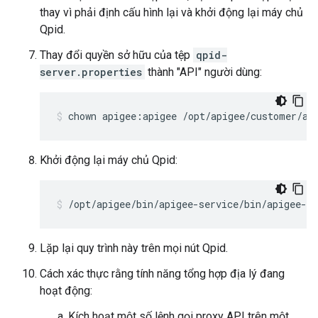
thay vì phải định cấu hình lại và khởi động lại máy chủ
Qpid.
Thay đổi quyền sở hữu của tệp
qpid-
server.properties
thành "API" người dùng:
chown apigee:apigee /opt/apigee/customer/ap
Khởi động lại máy chủ Qpid:
/opt/apigee/bin/apigee-service/bin/apigee-se
Lặp lại quy trình này trên mọi nút Qpid.
Cách xác thực rằng tính năng tổng hợp địa lý đang
hoạt động:
Kích hoạt một số lệnh gọi proxy API trên một