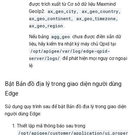
được trích xuất từ Cơ sở dữ liệu Maxmind
GeoIp2:
ax_geo_city, ax_geo_country,
ax_geo_continent, ax_geo_timezone,
ax_geo_region
.
Nếu bảng
agg_geo
chưa được điền sẵn dữ
liệu, hãy kiểm tra nhật ký máy chủ Qpid tại
/opt/apigee/var/log/edge-qpid-
server/logs/
để phát hiện mọi nguy cơ ngoại
lệ.
Bật Bản đồ địa lý trong giao diện người dùng
Edge
Sử dụng quy trình sau để bật Bản đồ địa lý trong giao diện
người dùng Edge:
Thiết lập mã thông báo sau trong
/opt/apigee/customer/application/ui.proper