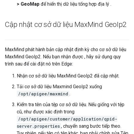
> GeoMap
để hiển thị dữ liệu tổng hợp địa lý .
Cập nhật cơ sở dữ liệu Max
Mind Geo
Ip2
MaxMind phát hành bản cập nhật định kỳ cho cơ sở dữ liệu
MaxMind GeoIp2. Nếu bạn nhận được , hãy sử dụng quy
trình sau để cài đặt nó trên Edge:
Nhận cơ sở dữ liệu MaxMind GeoIp2 đã cập nhật.
Tải cơ sở dữ liệu Maxmind GeoIp2 xuống
/opt/apigee/maxmind
.
Kiểm tra tên của tệp cơ sở dữ liệu. Nếu giống với tệp
cũ, như được xác định trong
/opt/apigee/customer/application/qpid-
server.properties
, chuyển sang bước tiếp theo.
Tuy nhiên, nếu tệp có tên khác, bạn phải chỉnh sửa Tệp