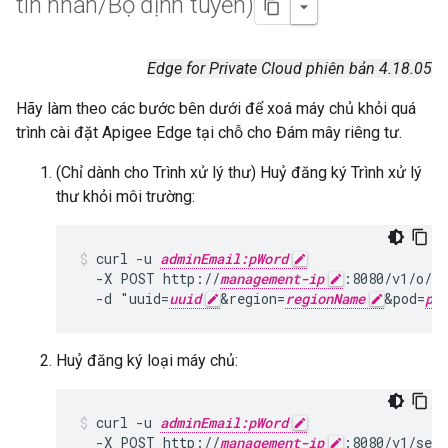
tin nhắn
/
Bộ định tuyến)
Edge for Private Cloud phiên bản 4.18.05
Hãy làm theo các bước bên dưới để xoá máy chủ khỏi quá
trình cài đặt Apigee Edge tại chỗ cho Đám mây riêng tư.
(Chỉ dành cho Trình xử lý thư) Huỷ đăng ký Trình xử lý
thư khỏi môi trường:
curl -u 
adminEmail:pWord
  -X POST http://
management-ip
:8080/v1/o/
or
  -d "uuid=
uuid
&region=
regionName
&pod=
po
Huỷ đăng ký loại máy chủ:
curl -u 
adminEmail:pWord
  -X POST http://
management-ip
:8080/v1/serv