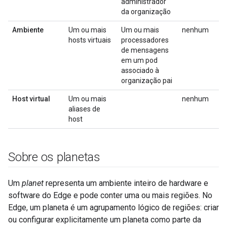
administrador
da organização
Ambiente
Um ou mais
Um ou mais
nenhum
hosts virtuais
processadores
de mensagens
em um pod
associado à
organização pai
Host virtual
Um ou mais
nenhum
aliases de
host
Sobre os planetas
Um
planet
representa um ambiente inteiro de hardware e
software do Edge e pode conter uma ou mais regiões. No
Edge, um planeta é um agrupamento lógico de regiões: criar
ou configurar explicitamente um planeta como parte da