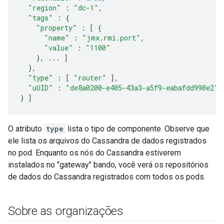
"region"
:
"dc-1"
,
"tags"
:
{
"property"
:
[
{
"name"
:
"jmx.rmi.port"
,
"value"
:
"1100"
},
...
]
},
"type"
:
[
"router"
],
"uUID"
:
"de8a0200-e405-43a3-a5f9-eabafdd990e2"
}
]
O atributo
type
lista o tipo de componente. Observe que
ele lista os arquivos do Cassandra de dados registrados
no pod. Enquanto os nós do Cassandra estiverem
instalados no "gateway" bando, você verá os repositórios
de dados do Cassandra registrados com todos os pods.
Sobre as organizações