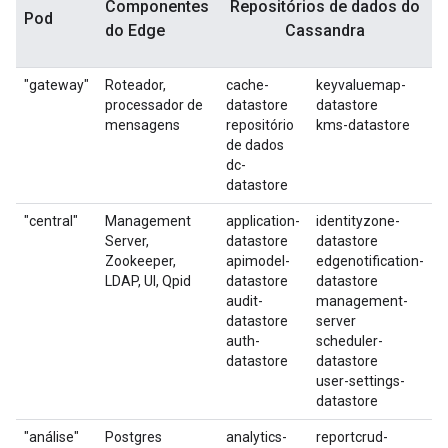
Componentes
Repositórios de dados do
Pod
do Edge
Cassandra
"gateway"
Roteador,
cache-
keyvaluemap-
processador de
datastore
datastore
mensagens
repositório
kms-datastore
de dados
dc-
datastore
"central"
Management
application-
identityzone-
Server,
datastore
datastore
Zookeeper,
apimodel-
edgenotification-
LDAP, UI, Qpid
datastore
datastore
audit-
management-
datastore
server
auth-
scheduler-
datastore
datastore
user-settings-
datastore
"análise"
Postgres
analytics-
reportcrud-