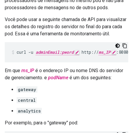
processadores de mensagens no mesmo pod e não para
processadores de mensagens no de outros pods.
Você pode usar a seguinte chamada de API para visualizar
os detalhes do registro do servidor no final do para cada
pod. Essa é uma ferramenta de monitoramento útil.
curl -u 
adminEmail:pword
 http://
ms_IP
:8080/v
Em que
ms_IP
é o endereço IP ou nome DNS do servidor
de gerenciamento. e
podName
é um dos seguintes:
gateway
central
analytics
Por exemplo, para o "gateway" pod: