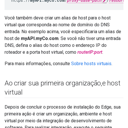
https://
myAPI.myCo.com
/
proxy-base-path
/
resource
Você também deve criar um alias de host para o host
virtual que corresponda ao nome de domínio do DNS
entrada. No exemplo acima, você especificaria um alias de
host de
myAPI.myCo.com
. Se você não tiver uma entrada
DNS, defina o alias do host como o endereço IP do
roteador e a porta host virtual, como
routerIP:port
.
Para mais informações, consulte
Sobre hosts virtuais
.
Ao criar sua primeira organização
,
e host
virtual
Depois de concluir o processo de instalação do Edge, sua
primeira ação é criar um organização, ambiente e host
virtual por meio da integração de desenvolvimento de
software. Para realizar integração, execute o seguinte