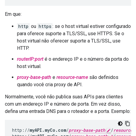
Em que:
http
ou
https
: se o host virtual estiver configurado
para oferece suporte a TLS/SSL, use HTTPS. Se o
host virtual não oferecer suporte a TLS/SSL, use
HTTP.
routerIP:port
é o endereço IP e o número da porta do
host virtual.
proxy-base-path
e
resource-name
são definidos
quando você cria proxy de API.
Normalmente, você não publica suas APIs para clientes
com um endereço IP e número de porta. Em vez disso,
defina uma entrada DNS para o roteador e a porta. Exemplo:
http://
myAPI.myCo.com
/
proxy-base-path
/
resource-