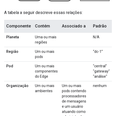
A tabela a seguir descreve essas relações:
Componente
Contém
Associado a
Padrão
Planeta
Uma ou mais
N/A
regiões
Região
Um ou mais
“dc-1”
pods
Pod
Um ou mais
"central"
componentes
"gateway"
do Edge
"análise"
Organização
Um ou mais
Um ou mais
nenhum
ambientes
pods contendo
processadores
de mensagens
e um usuário
atuando como