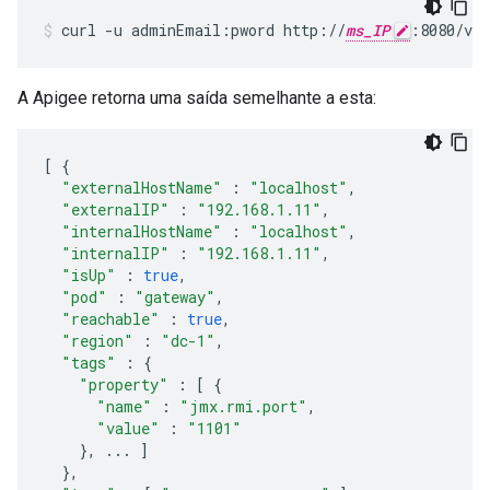
curl -u adminEmail:pword http://
ms_IP
:8080/v1/
A Apigee retorna uma saída semelhante a esta:
[
{
"externalHostName"
:
"localhost"
,
"externalIP"
:
"192.168.1.11"
,
"internalHostName"
:
"localhost"
,
"internalIP"
:
"192.168.1.11"
,
"isUp"
:
true
,
"pod"
:
"gateway"
,
"reachable"
:
true
,
"region"
:
"dc-1"
,
"tags"
:
{
"property"
:
[
{
"name"
:
"jmx.rmi.port"
,
"value"
:
"1101"
},
...
]
},