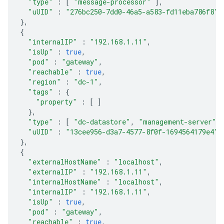
"type"
:
[
"message-processor"
],
"uUID"
:
"276bc250-7dd0-46a5-a583-fd11eba786f8"
},
{
"internalIP"
:
"192.168.1.11"
,
"isUp"
:
true
,
"pod"
:
"gateway"
,
"reachable"
:
true
,
"region"
:
"dc-1"
,
"tags"
:
{
"property"
:
[
]
},
"type"
:
[
"dc-datastore"
,
"management-server"
,
"uUID"
:
"13cee956-d3a7-4577-8f0f-1694564179e4"
},
{
"externalHostName"
:
"localhost"
,
"externalIP"
:
"192.168.1.11"
,
"internalHostName"
:
"localhost"
,
"internalIP"
:
"192.168.1.11"
,
"isUp"
:
true
,
"pod"
:
"gateway"
,
"reachable"
:
true
,