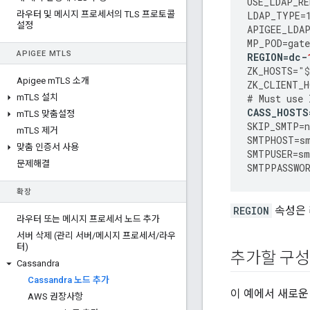
USE_LDAP_R
라우터 및 메시지 프로세서의 TLS 프로토콜
LDAP_TYPE
=
설정
APIGEE_LDA
MP_POD
=
gate
APIGEE M
TLS
REGION
=
dc
-
ZK_HOSTS
=
"$
Apigee m
TLS 소개
ZK_CLIENT_H
m
TLS 설치
#
Must
use
CASS_HOSTS
m
TLS 맞춤설정
SKIP_SMTP
=
n
m
TLS 제거
SMTPHOST
=
s
맞춤 인증서 사용
SMTPUSER
=
sm
문제해결
SMTPPASSWO
확장
REGION
속성은 
라우터 또는 메시지 프로세서 노드 추가
서버 삭제 (관리 서버
/
메시지 프로세서
/
라우
터)
추가할 구성 
Cassandra
Cassandra 노드 추가
이 예에서 새로운 C
AWS 권장사항