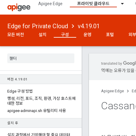
Apigee Edge
프라이빗 클라우드
Edge for Private Cloud
v4.19.01
모든 버전
설치
구성
운영
포털
외부
역에는 오류가 있을 
버전 4
.
19
.
01
Apigee Edge
Ed
Edge 구성 방법
행성
,
리전
,
포드
,
조직
,
환경
,
가상 호스트에
Cassa
대한 정보
apigee-adminapi
.
sh 유틸리티 사용
설치 후
설치 과정에서 기억해야 할 중요 데이터