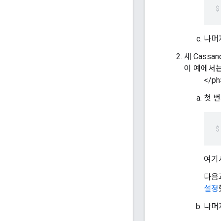
나머지
새 Cass
이 예에서는 'd
</ph
첫 
여기
다음
설정
나머지