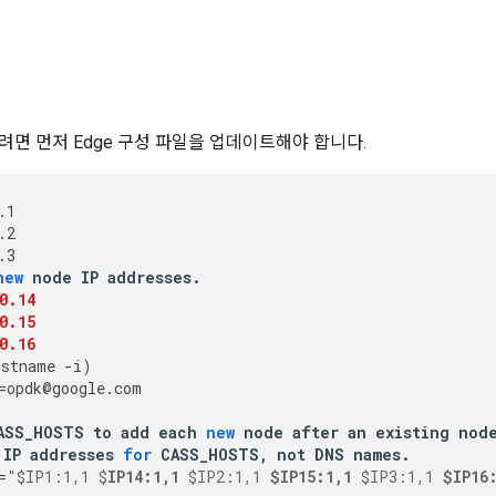
려면 먼저 Edge 구성 파일을 업데이트해야 합니다.
.1
.2
.3
new
node
IP
addresses
.
0.14
0.15
0.16
ostname
-
i
)
=
opdk
@
google
.
com
ASS_HOSTS
to
add
each
new
node
after
an
existing
nod
IP
addresses
for
CASS_HOSTS
,
not
DNS
names
.
=
"$IP1:1,1 $
IP14:1,1
 $IP2:1,1 
$IP15:1,1
 $IP3:1,1 
$IP16