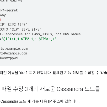
EMOTE_HOST
=
n
1
PPW
=
secret
way
1
IP1 $IP2 $IP3"
OSTS
=
"$IP1 $IP2 $IP3"
IP
addresses
for
CASS_HOSTS
,
not
DNS
names
.
=
"$IP1:1,1 $IP2:1,1 $IP3:1,1"
mtp
.
example
.
com
tp
@
example
.
com
RD
=
smtppwd
리전 이름을 'dc-1'로 지정합니다. 필요한 기능 정보를 수집할 수 있
파일 수정 3개의 새로운 Cassandra 노드를
assandra 노드 세 개는 다음 IP 주소에 있습니다.