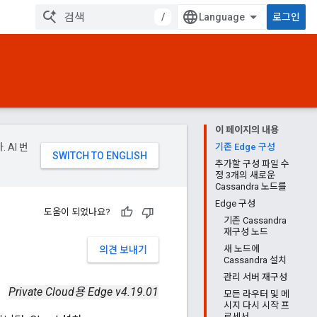
/
로그인
이 페이지의 내용
 AI 번
기존 Edge 구성
추가할 구성 파일 수
정 3개의 새로운
Cassandra 노드를
Edge 구성
도움이 되었나요?
기존 Cassandra
재구성 노드
새 노드에
의견 보내기
Cassandra 설치
관리 서버 재구성
Private Cloud용 Edge v4.19.01
모든 라우터 및 메
시지 다시 시작 프
로세서