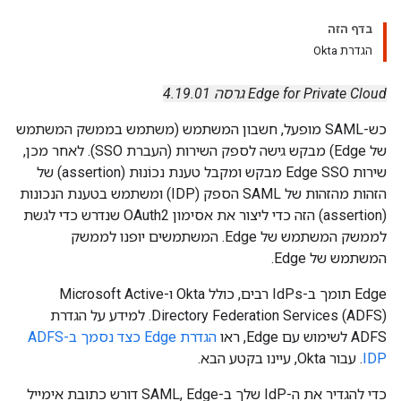
בדף הזה
הגדרת Okta
Edge for Private Cloud גרסה 4.19.01
כש-SAML מופעל, חשבון המשתמש (משתמש בממשק המשתמש
של Edge) מבקש גישה לספק השירות (העברת SSO). לאחר מכן,
שירות Edge SSO מבקש ומקבל טענת נכוֹנוּת (assertion) של
הזהות מהזהות של SAML הספק (IDP) ומשתמש בטענת הנכונות
(assertion) הזה כדי ליצור את אסימון OAuth2 שנדרש כדי לגשת
לממשק המשתמש של Edge. המשתמשים יופנו לממשק
המשתמש של Edge.
Edge תומך ב-IdPs רבים, כולל Okta ו-Microsoft Active
Directory Federation Services (ADFS). למידע על הגדרת
ADFS לשימוש עם Edge, ראו
הגדרת Edge כצד נסמך ב-ADFS
IDP
. עבור Okta, עיינו בקטע הבא.
כדי להגדיר את ה-IdP שלך ב-SAML, Edge דורש כתובת אימייל