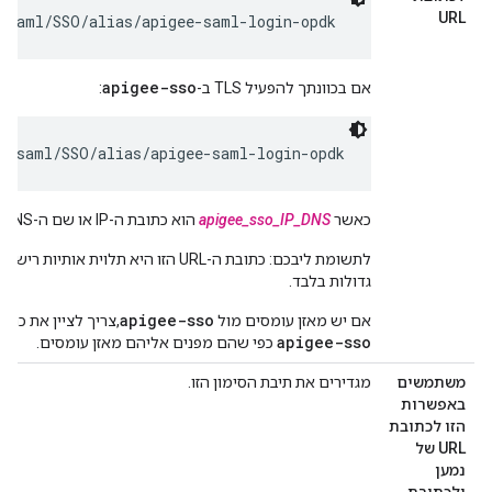
URL
/saml/SSO/alias/apigee-saml-login-opdk
apigee-sso
אם בכוונתך להפעיל TLS ב-
:
9/saml/SSO/alias/apigee-saml-login-opdk
כאשר
apigee_sso_IP_DNS
הוא כתובת ה-IP או שם ה-DNS המארח
לתשומת ליבכם: כתובת ה-URL הזו היא תלוית אותיות רישיות ולכן האפשרות
גדולות בלבד.
apigee-sso
אם יש מאזן עומסים מול
,צריך לציין את כתובת ה-IP הכתובת או ש
apigee-sso
כפי שהם מפנים אליהם מאזן עומסים.
משתמשים
מגדירים את תיבת הסימון הזו.
באפשרות
הזו לכתובת
URL של
נמען