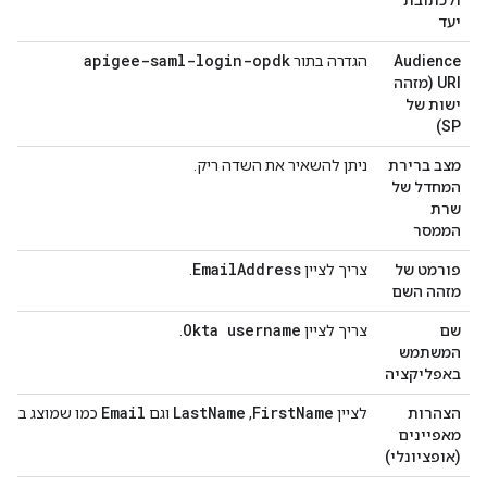
ולכתובת
יעד
apigee-saml-login-opdk
Audience
הגדרה בתור
URI (מזהה
ישות של
SP)
מצב ברירת
ניתן להשאיר את השדה ריק.
המחדל של
שרת
הממסר
Email
Address
פורמט של
צריך לציין
.
מזהה השם
Okta username
שם
צריך לציין
.
המשתמש
באפליקציה
Email
Last
Name
First
Name
הצהרות
לציין
,
וגם
כמו שמוצג בתמו
מאפיינים
(אופציונלי)