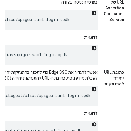
URL של
בפרטי הכניסה, בצורה:
Assertion
Consumer
O/alias/apigee-saml-login-opdk
Service
לדוגמה:
/alias/apigee-saml-login-opdk
כתובת URL
אפשר להגדיר את Edge SSO כדי לתמוך בהתנתקות יחידה. צפייה
יחידה
לקבלת מידע נוסף. כתובת ה-URL להתנתקות יחידה (SSO) ב-Edge תופיע בתבנית:
להתנתקות
ngleLogout/alias/apigee-saml-login-opdk
לדוגמה:
Logout/alias/apigee-saml-login-opdk