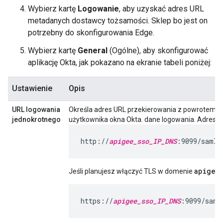
Wybierz kartę
Logowanie
, aby uzyskać adres URL
metadanych dostawcy tożsamości. Sklep bo jest on
potrzebny do skonfigurowania Edge.
Wybierz kartę
General
(Ogólne), aby skonfigurować
aplikację Okta, jak pokazano na ekranie tabeli poniżej:
Ustawienie
Opis
URL logowania
Określa adres URL przekierowania z powrotem do
jednokrotnego
użytkownika okna Okta. dane logowania. Adres U
http://
apigee_sso_IP_DNS
:9099/saml/
apigee
Jeśli planujesz włączyć TLS w domenie
https://
apigee_sso_IP_DNS
:9099/saml