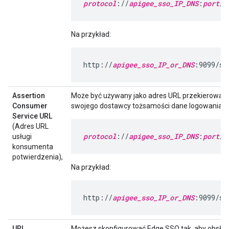
protocol
://
apigee_sso_IP_DNS
:
port
/s
Na przykład:
http://
apigee_sso_IP_or_DNS
:9099/sa
Assertion
Może być używany jako adres URL przekierowani
Consumer
swojego dostawcy tożsamości dane logowania w
Service URL
(Adres URL
protocol
://
apigee_sso_IP_DNS
:
port
/s
usługi
konsumenta
potwierdzenia),
Na przykład:
http://
apigee_sso_IP_or_DNS
:9099/sa
URL
Możesz skonfigurować Edge SSO tak, aby obsłu