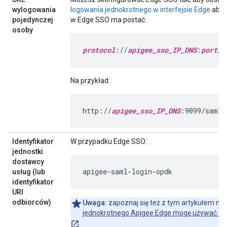
wylogowania
logowania jednokrotnego w interfejsie Edge
aby 
pojedynczej
w Edge SSO ma postać:
osoby
protocol
://
apigee_sso_IP_DNS
:
port
/s
Na przykład:
http://
apigee_sso_IP_DNS
:9099/saml/
Identyfikator
W przypadku Edge SSO:
jednostki
dostawcy
apigee-saml-login-opdk
usług (lub
identyfikator
URI
odbiorców)
Uwaga:
zapoznaj się też z tym artykułem na
jednokrotnego Apigee Edge mogę używać dowo