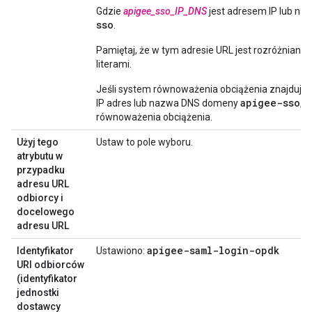
Gdzie
apigee_sso_IP_DNS
jest adresem IP lub n
sso
.
Pamiętaj, że w tym adresie URL jest rozróżniana wi
literami.
Jeśli system równoważenia obciążenia znajduje
apigee-sso
IP adres lub nazwa DNS domeny
, 
równoważenia obciążenia.
Użyj tego
Ustaw to pole wyboru.
atrybutu w
przypadku
adresu URL
odbiorcy i
docelowego
adresu URL
apigee-saml-login-opdk
Identyfikator
Ustawiono:
URI odbiorców
(identyfikator
jednostki
dostawcy