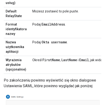
usług)
Default
Możesz zostawić to pole puste.
RelayState
Email
Address
Format
Podaj
.
identyfikatora
nazwy
Okta username
Nazwa
Podaj
.
użytkownika
aplikacji
First
Name
Last
Name
Email
Wyrażenia
Określ
,
i
, jak widać 
atrybutów
(opcjonalnie)
Po zakończeniu powinno wyświetlić się okno dialogowe
Ustawienia SAML, które powinno wyglądać jak poniżej: