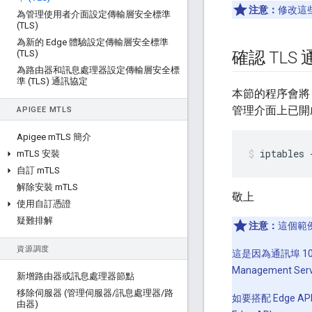
注意：
修改這些
為管理使用者介面設定傳輸層安全標準
(TLS)
為新的 Edge 體驗設定傳輸層安全標準
(TLS)
確認 TLS
為路由器和訊息處理器設定傳輸層安全標
準 (TLS) 通訊協定
本節的程序會將 
管理介面上已開
APIGEE M
TLS
Apigee m
TLS 簡介
iptables 
m
TLS 安裝
自訂 m
TLS
解除安裝 m
TLS
敬上
使用自訂憑證
疑難排解
注意：
這個範例
資源調度
這是因為通訊埠 1
Management 
新增路由器或訊息處理器節點
移除伺服器 (管理伺服器
/
訊息處理器
/
路
如要搭配 Edge
由器)