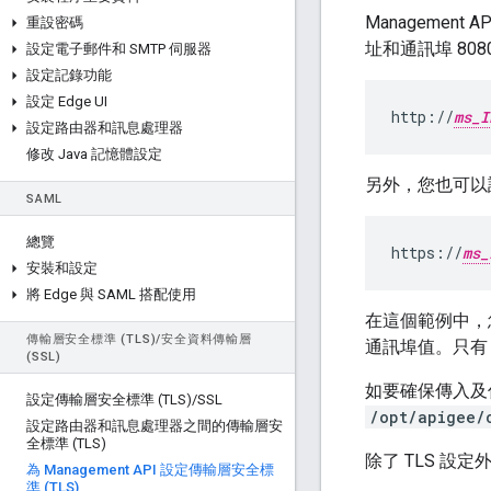
Management
重設密碼
址和通訊埠 808
設定電子郵件和 SMTP 伺服器
設定記錄功能
設定 Edge UI
http://
ms_I
設定路由器和訊息處理器
修改 Java 記憶體設定
另外，您也可以設定
SAML
總覽
https://
ms_
安裝和設定
將 Edge 與 SAML 搭配使用
在這個範例中，您
傳輸層安全標準 (TLS)
/
安全資料傳輸層
通訊埠值。只有
(SSL)
如要確保傳入及傳出
設定傳輸層安全標準 (TLS)
/
SSL
/opt/apigee/
設定路由器和訊息處理器之間的傳輸層安
全標準 (TLS)
除了 TLS 設
為 Management API 設定傳輸層安全標
準 (TLS)