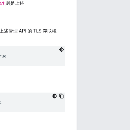
ort
則是上述
述管理 API 的 TLS 存取權
rue
t