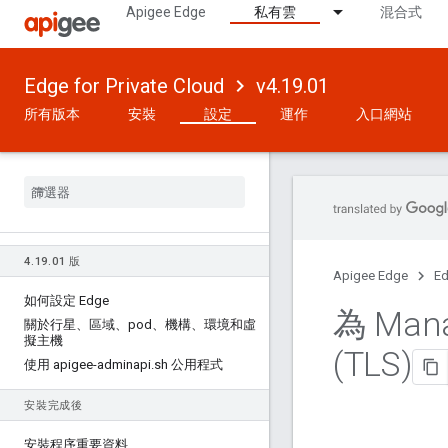
Apigee Edge
私有雲
混合式
Edge for Private Cloud
v4.19.01
所有版本
安裝
設定
運作
入口網站
4
.
19
.
01 版
Apigee Edge
Ed
如何設定 Edge
為 Ma
關於行星、區域、pod、機構、環境和虛
擬主機
(TLS)
使用 apigee-adminapi
.
sh 公用程式
安裝完成後
安裝程序重要資料