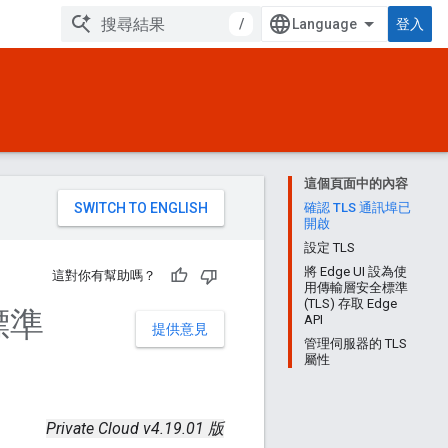
/
登入
這個頁面中的內容
。
確認 TLS 通訊埠已
開啟
設定 TLS
將 Edge UI 設為使
這對你有幫助嗎？
用傳輸層安全標準
(TLS) 存取 Edge
標準
API
提供意見
管理伺服器的 TLS
屬性
Private Cloud v4.19.01 版