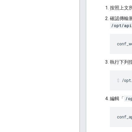
按照上文所述
確認傳輸層安
/opt/api
conf_w
執行下列指令
/opt
編輯「
/o
conf_a