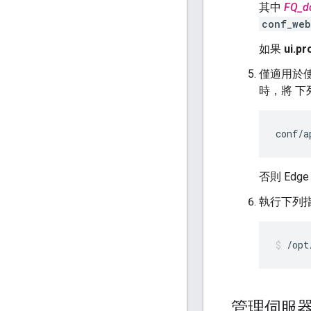
其中
FQ_d
conf_web
如果
ui.pr
僅適用於使
時，將 
conf/a
否則 Edg
執行下列指
/opt
管理伺服器的