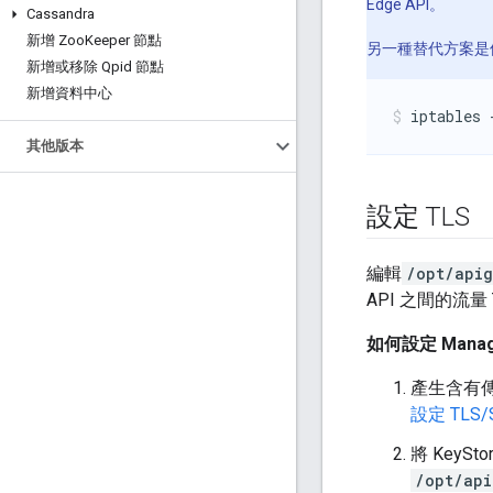
Edge API。
Cassandra
新增 Zoo
Keeper 節點
另一種替代方案是
新增或移除 Qpid 節點
新增資料中心
iptables 
其他版本
設定 TLS
編輯
/opt/apig
API 之間的流
如何設定 Manag
產生含有傳輸
設定 TLS/
將 KeySt
/opt/api