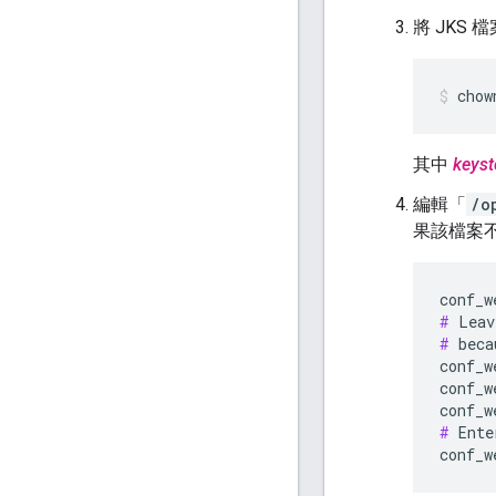
將 JKS
chow
其中
keyst
編輯「
/o
果該檔案
#
#
 beca
conf_w
conf_w
conf_w
#
 Ente
conf_w