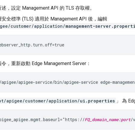
，設定 Management API 的 TLS 存取權。
全標準 (TLS) 適用於 Management API 後，編輯
gee/customer/application/
management-server.propert
ebserver_http.turn.off=true
，重新啟動 Edge Management Server：
/apigee/apigee-service/bin/apigee-service edge-managemen
pt/apigee/customer/application/
ui.properties
」 為 E
pigee_apigee.mgmt.baseurl="https://
FQ_domain_name:port
/