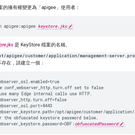
 檔案的擁有權變更為「apigee」使用者：
n apigee:apigee 
keystore.jks
ore.jks
是 KeyStore 檔案的名稱。
pt/apigee/customer/application/management-server.pro
不存在，請建立一個：
use many Edge internal calls use HTTP.

ebserver_http.turn.off=false

ebserver_ssl.port=8443

ebserver_keystore.path=/opt/apigee/customer/application/
r the obfuscated keystore password below.

ebserver_keystore.password=OBF:
obfuscatedPassword