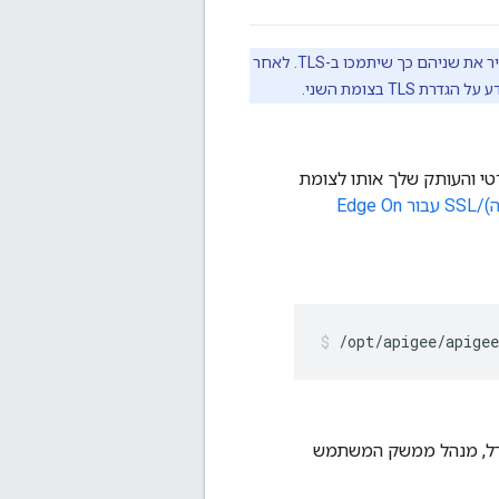
אם יש לכם כמה מופעים של ממשק המשתמש שמותקנים בצמתים נפרדים, צריך להגדיר את שניהם כך שיתמכו ב-TLS. לאחר
גדרת TLS בצומת השני.
כיל את אישור ה-TLS ואת המפתח הפרטי והעותק שלך אותו לצומת
הגדרת TLS/SSL (אבטחת שכבת התעבורה)/SSL עבור Edge On
/opt/apigee/apigee
ל. כברירת מחדל, מנהל ממשק המשתמש