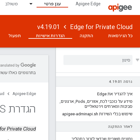
Apigee Edge
ענן פרטי
משולב
v4.19.01
Edge for Private Cloud
כל הגירסאות
התקנה
הגדרות אישיות
תפעול
בתרגומים כאלו עשויו
גרסה 4
01
.
19
.
oud
Apigee Edge
איך להגדיר את Edge
מידע על כוכבי לכת
,
אזורים
,
Pods
,
ארגונים
,
הגדרת TLS עבור ממשק המשתמש לניהול
סביבות ומארחים וירטואליים
שימוש בכלי השירות apigee-adminapi
sh
.
לאחר ההתקנה
Edge for Private Cloud גרס
נתונים חשובים שכדאי לזכור בתהליך