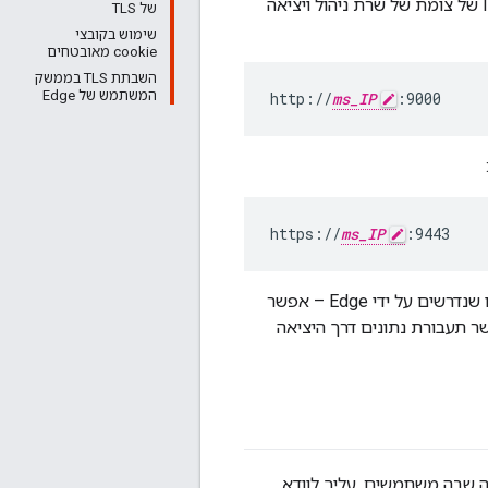
כברירת מחדל, ניגשים לממשק המשתמש של ניהול Edge ב-HTTP באמצעות כתובת ה-IP של צומת של שרת ניהול ויציאה
של TLS
שימוש בקובצי
cookie מאובטחים
השבתת TLS בממשק
המשתמש של Edge
http://
ms_IP
:9000
https://
ms_IP
:9443
בדוגמה הזו, מגדירים גישה של TLS לשימוש ביציאה 9443. עם זאת, מספר היציאה הזה אינו שנדרשים על ידי Edge – אפשר
ר תעבורת נתונים דרך היציאה
רת הניהול. ללא קשר ליציאה שבה משתמשים, עליך לוודא