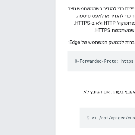
שתמש של Edge שולח למשתמשים אימיילים כדי להגדיר כשהמשתמש נוצר
ימייל הזה מכילה כתובת URL שהמשתמש בוחר כדי להגדיר או לאפס סיסמה.
כברירת מחדל, אם לא הוגדר להשתמש ב-TLS, כתובת ה-URL באימייל שנוצר משתמשת בפרוטוקול HTTP ולא ב-HTTPS.
ות לממשק המשתמש של Edge:
X-Forwarded-Proto: https
קובץ בעורך. אם הקובץ לא
vi /opt/apigee/cu