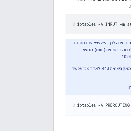
iptables -A INPUT -m s
ה 9443 עבור יציאת ה-TLS, ולא ביציאה 443 הנפוצה יותר. הסיבה לכך היא שיציאות מתחת
ל-1024 מוגנות בדרך כלל על ידי מערכת ההפעלה ומחייבות את התהליך שבמסגרתו מקבלים גישה לרמה הבסיסית (root). ממשק
אפשרות אחת היא להשתמש במאזן עומסים בממשק של Edge ולסיים את השימוש ב-TLS בעומס. מאזן ביציאה 443. לאחר מכן אפשר
iptables -A PREROUTING