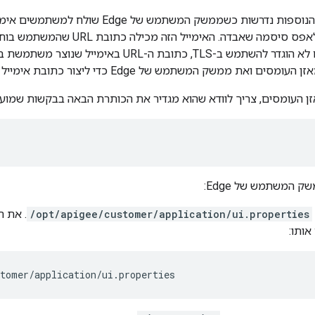
ההגדרות האישיות הנוספות נדרשות כשממשק המ
או כשהוא מבקש לאפס סיסמה שאבדה. הא
ואת ממשק המשתמש של Edge כדי ליצור כתובת אימייל שמשתמשת HTTPS.
זן העומסים, צריך לוודא שהוא מגדיר את הכותרת הבאה בבקשות שמועבר
ק המשתמש של Edge:
/opt/apigee/customer/application/ui.properties
. את ה
אותו:
stomer/application/ui.properties