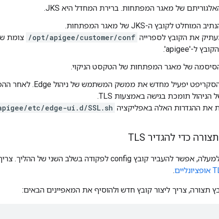
אלגוריתם של מאגר המפתחות. ברירת המחדל היא JKS.
מוחלט לקובץ ה-JKS של מאגר המפתחות.
תיק את הקובץ לספרייה
/opt/apigee/customer/conf
צומת של 
 ל-'apigee'.
הסיסמה של מאגר המפתחות של הטקסט הניקוי.
לאחר מכן, הסקריפט יפעיל מחדש 
ניהול תומכת בגישה באמצעות TLS.
 את ההגדרות האלה באפליקציה
apigee/etc/edge-ui.d/SSL.sh
ורה כדי להגדיר TLS
conf לפקודה בשלב השני של ההליך. צריך להשתמש בשיטה הזו אם רוצים
.
 תצורה, צריך ליצור קובץ חדש ולהוסיף את המאפיינים הבאים: