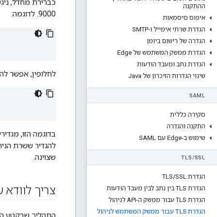
ההתקנה
9000. לדוגמה:
איפוס סיסמאות
הגדרת שרתי אימייל ו-SMTP
הגדרה של רישום ביומן
הגדרת ממשק המשתמש של Edge
הגדרת נתב ומעבד הודעות
לחלופין, אפשר להגדיר גישה של TLS לממשק המשתמ
שינוי הגדרות הזיכרון של Java
SAML
סקירה כללית
התקנה והגדרה
שימוש ב-Edge עם SAML
להגדיר ששרת הניה
שצוינה.
TLS
/
SSL
הגדרת TLS
SSL
/
צריך לוודא שיציאת
הגדרת TLS בין נתב לבין מעבד הודעות
הגדרת TLS עבור ממשק ה-API לניהול
הגדרת TLS עבור ממשק המשתמש לניהול