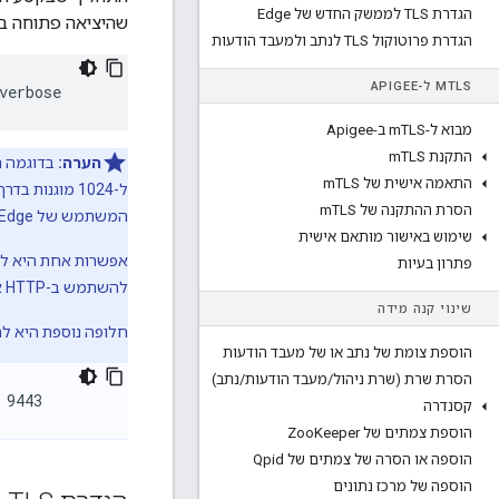
הגדרת TLS לממשק החדש של Edge
שהיציאה פתוחה במ
הגדרת פרוטוקול TLS לנתב ולמעבד הודעות
TLS ל-APIGEE
M
verbose
מבוא ל-m
TLS ב-Apigee
התקנת m
TLS
הערה:
התאמה אישית של m
TLS
הסרת ההתקנה של m
TLS
המשתמש של Edge פועל בתור ה-apigee משתמש ו- ולכן בדרך כלל אין לו גישה ליציאות מתחת ל-1024.
שימוש באישור מותאם אישית
פתרון בעיות
להשתמש ב-HTTP או ב-HTTPS בין מאזן העומסים ממשק משתמש של Edge.
שינוי קנה מידה
חלופה נוספת היא ל
הוספת צומת של נתב או של מעבד הודעות
הסרת שרת (שרת ניהול
/
מעבד הודעות
/
נתב)
 9443
קסנדרה
הוספת צמתים של Zoo
Keeper
הוספה או הסרה של צמתים של Qpid
הוספה של מרכז נתונים