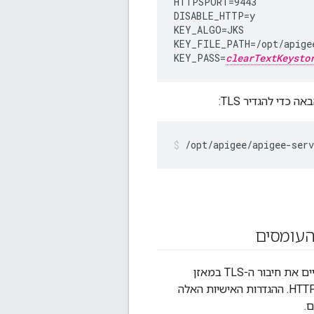
HTTPSPORT=9443

DISABLE_HTTP=y

KEY_ALGO=JKS

KEY_FILE_PATH=/opt/apigee
KEY_PASS=
clearTextKeysto
די להגדיר TLS:
/opt/apigee/apigee-serv
אם יש לכם מאזן עומסים שמעביר בקשות לממשק המשתמש של Edge, אפשר לבחור לסיים את חיבור ה-TLS במאזן
העומסים, ואז להפעיל את מאזן העומסים קדימה בקשות לממשק המשתמש של Edge ב-HTTP. ההגדרות האישיות האלה