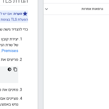
הגדרת TLS
גרסאות אחרות
הערה:
הפעלת TLS בצומת הראשון, ראו
כדי להגדיר גישה של TLS לממשק המשתמש של הניהול, מבצעים את התהלי
של שרת הניה
.
Premises
מריצים את הפ
מזינים את מספר יציא
נגיש באמצעות HTTP ביציאה