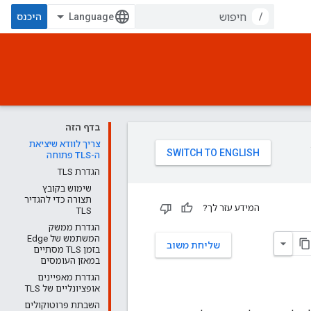
/
היכנס
בדף הזה
צריך לוודא שיציאת
ה-TLS פתוחה
הגדרת TLS
שימוש בקובץ
תצורה כדי להגדיר
המידע עזר לך?
TLS
הגדרת ממשק
המשתמש של Edge
שליחת משוב
בזמן TLS מסתיים
במאזן העומסים
הגדרת מאפיינים
אופציונליים של TLS
השבתת פרוטוקולים